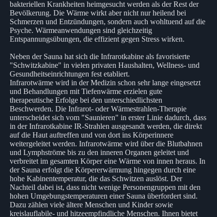
bakteriellen Krankheiten heimgesucht werden als der Rest der
Bevölkerung. Die Wärme wirkt aber nicht nur heilend bei
Schmerzen und Entzündungen, sondern auch wohltuend auf die
Psyche. Wärmeanwendungen sind gleichzeitig
Entspannungsübungen, die effizient gegen Stress wirken.
Neben der Sauna hat sich die Infrarotkabine als favorisierte
"Schwitzkabine" in vielen privaten Haushalten, Wellness- und
Gesundheitseinrichtungen fest etabliert.
Infrarotwärme wird in der Medizin schon sehr lange eingesetzt
und Behandlungen mit Tiefenwärme erzielen gute
therapeutische Erfolge bei den unterschiedlichsten
Beschwerden. Die Infrarot- oder Wärmestrahlen-Therapie
unterscheidet sich vom "Saunieren" in erster Linie dadurch, dass
in der Infrarotkabine IR-Strahlen ausgesandt werden, die direkt
auf die Haut auftreffen und von dort ins Körperinnere
weitergeleitet werden. Infrarotwärme wird über die Blutbahnen
und Lymphströme bis zu den inneren Organen geleitet und
verbreitet im gesamten Körper eine Wärme von innen heraus. In
der Sauna erfolgt die Körpererwärmung hingegen durch eine
hohe Kabinentemperatur, die das Schwitzen auslöst. Der
Nachteil dabei ist, dass nicht wenige Personengruppen mit den
hohen Umgebungstemperaturen einer Sauna überfordert sind.
Dazu zählen viele ältere Menschen und Kinder sowie
kreislauflabile- und hitzeempfindliche Menschen. Ihnen bietet