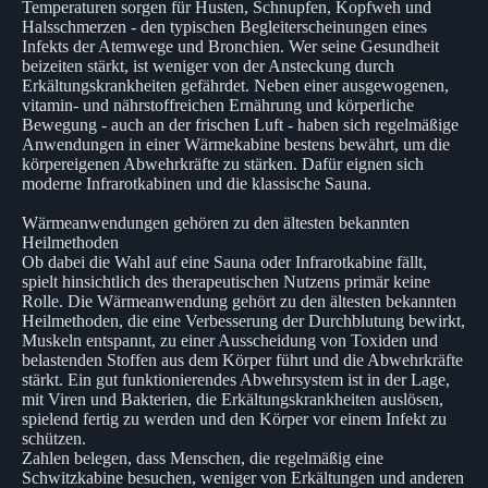
Temperaturen sorgen für Husten, Schnupfen, Kopfweh und
Halsschmerzen - den typischen Begleiterscheinungen eines
Infekts der Atemwege und Bronchien. Wer seine Gesundheit
beizeiten stärkt, ist weniger von der Ansteckung durch
Erkältungskrankheiten gefährdet. Neben einer ausgewogenen,
vitamin- und nährstoffreichen Ernährung und körperliche
Bewegung - auch an der frischen Luft - haben sich regelmäßige
Anwendungen in einer Wärmekabine bestens bewährt, um die
körpereigenen Abwehrkräfte zu stärken. Dafür eignen sich
moderne Infrarotkabinen und die klassische Sauna.
Wärmeanwendungen gehören zu den ältesten bekannten
Heilmethoden
Ob dabei die Wahl auf eine Sauna oder Infrarotkabine fällt,
spielt hinsichtlich des therapeutischen Nutzens primär keine
Rolle. Die Wärmeanwendung gehört zu den ältesten bekannten
Heilmethoden, die eine Verbesserung der Durchblutung bewirkt,
Muskeln entspannt, zu einer Ausscheidung von Toxiden und
belastenden Stoffen aus dem Körper führt und die Abwehrkräfte
stärkt. Ein gut funktionierendes Abwehrsystem ist in der Lage,
mit Viren und Bakterien, die Erkältungskrankheiten auslösen,
spielend fertig zu werden und den Körper vor einem Infekt zu
schützen.
Zahlen belegen, dass Menschen, die regelmäßig eine
Schwitzkabine besuchen, weniger von Erkältungen und anderen