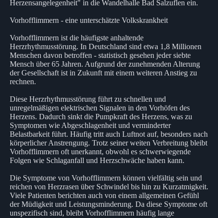
Herzensangelegenheit" in die Wandelhalle Bad Salzuflen ein.
Vorhofflimmern - eine unterschätzte Volkskrankheit
Vorhofflimmern ist die häufigste anhaltende
Herzrhythmusstörung. In Deutschland sind etwa 1,8 Millionen
Menschen davon betroffen - statistisch gesehen jeder siebte
Mensch über 65 Jahren. Aufgrund der zunehmenden Alterung
der Gesellschaft ist in Zukunft mit einem weiteren Anstieg zu
rechnen.
Diese Herzrhythmusstörung führt zu schnellen und
unregelmäßigen elektrischen Signalen in den Vorhöfen des
Herzens. Dadurch sinkt die Pumpkraft des Herzens, was zu
Symptomen wie Abgeschlagenheit und verminderter
Belastbarkeit führt. Häufig tritt auch Luftnot auf, besonders nach
körperlicher Anstrengung. Trotz seiner weiten Verbreitung bleibt
Vorhofflimmern oft unerkannt, obwohl es schwerwiegende
Folgen wie Schlaganfall und Herzschwäche haben kann.
Die Symptome von Vorhofflimmern können vielfältig sein und
reichen von Herzrasen über Schwindel bis hin zu Kurzatmigkeit.
Viele Patienten berichten auch von einem allgemeinen Gefühl
der Müdigkeit und Leistungsminderung. Da diese Symptome oft
unspezifisch sind, bleibt Vorhofflimmern häufig lange