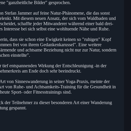
e "ganzheitliche Bilder" gesprochen.
n Stefan Jammer auf feine Natur-Phänomene, die das sonst
elenkt. Mit diesem neuen Ansatz, der sich vom Waldbaden und
scheidet, schaffte jeder Mitwanderer während einer bald drei-
s Interesse bei sich selbst eine wohltuende Nähe und Ruhe.
in, dass sie schon eine Ewigkeit keinen so "ruhigen" Kopf
lkommen frei von ihrem Gedankenkarussel". Eine weitere
 wärmende und achtsame Beziehung nicht nur zur Natur, sondern
hen einstellte".
r tief entspannenden Wirkung der Entschleunigung -in der
nehmerkreis am Ende doch sehr beeindruckt.
 Art von Sinneswanderung in seiner Yoga-Praxis, meinte der
rt von Ruhe- und Achtsamkeits-Training für die Gesundheit in
eute Sport- oder Fitnesstrainings sind.
ack der Teilnehmer zu dieser besonderen Art einer Wanderung
ltung gespannt.