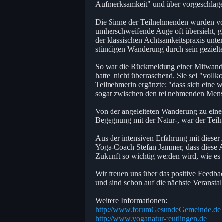
Aufmerksamkeit" und über vorgeschlagen
Die Sinne der Teilnehmenden wurden vo
umherschweifende Auge oft übersieht, g
der klassischen Achtsamkeitspraxis unter
stündigen Wanderung durch sein gezielte
So war die Rückmeldung einer Mitwander
hatte, nicht überraschend. Sie sei "vol
Teilnehmerin ergänzte: "dass sich eine
sogar zwischen den teilnehmenden Mensc
Von der angeleiteten Wanderung zu eine
Begegnung mit der Natur-, war der Teil
Aus der intensiven Erfahrung mit dieser
Yoga-Coach Stefan Jammer, dass diese A
Zukunft so wichtig werden wird, wie es h
Wir freuen uns über das positive Feedb
und sind schon auf die nächste Veransta
Weitere Informationen:
http://www.forumGesundeGemeinde.de
http://www.yoganatur-reutlingen.de