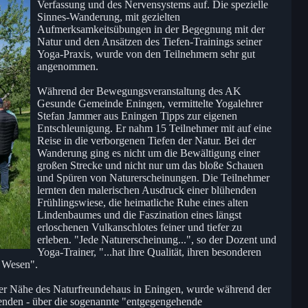
Verfassung und des Nervensystems auf. Die spezielle
Sinnes-Wanderung, mit gezielten
Aufmerksamkeitsübungen in der Begegnung mit der
Natur und den Ansätzen des Tiefen-Trainings seiner
Yoga-Praxis, wurde von den Teilnehmern sehr gut
angenommen.
Während der Bewegungsveranstaltung des AK
Gesunde Gemeinde Eningen, vermittelte Yogalehrer
Stefan Jammer aus Eningen Tipps zur eigenen
Entschleunigung. Er nahm 15 Teilnehmer mit auf eine
Reise in die verborgenen Tiefen der Natur. Bei der
Wanderung ging es nicht um die Bewältigung einer
großen Strecke und nicht nur um das bloße Schauen
und Spüren von Naturerscheinungen. Die Teilnehmer
lernten den malerischen Ausdruck einer blühenden
Frühlingswiese, die heimatliche Ruhe eines alten
Lindenbaumes und die Faszination eines längst
erloschenen Vulkanschlotes feiner und tiefer zu
erleben. "Jede Naturerscheinung...", so der Dozent und
Yoga-Trainer, "...hat ihre Qualität, ihren besonderen
s Wesen".
er Nähe des Naturfreundehaus in Eningen, wurde während der
nden - über die sogenannte "entgegengehende