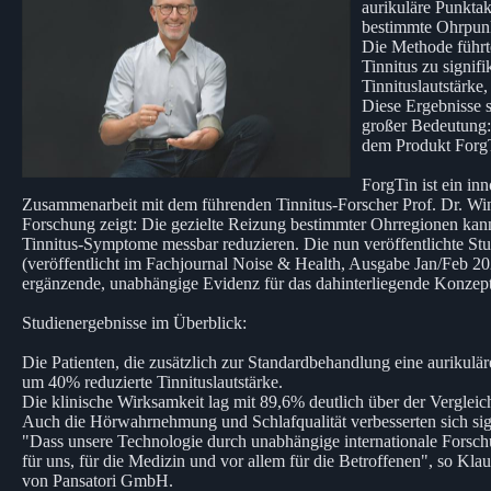
aurikuläre Punktak
bestimmte Ohrpunk
Die Methode führte
Tinnitus zu signif
Tinnituslautstärke
Diese Ergebnisse 
großer Bedeutung:
dem Produkt Forg
ForgTin ist ein in
Zusammenarbeit mit dem führenden Tinnitus-Forscher Prof. Dr. Win
Forschung zeigt: Die gezielte Reizung bestimmter Ohrregionen ka
Tinnitus-Symptome messbar reduzieren. Die nun veröffentlichte St
(veröffentlicht im Fachjournal Noise & Health, Ausgabe Jan/Feb 202
ergänzende, unabhängige Evidenz für das dahinterliegende Konzept
Studienergebnisse im Überblick:
Die Patienten, die zusätzlich zur Standardbehandlung eine aurikulär
um 40% reduzierte Tinnituslautstärke.
Die klinische Wirksamkeit lag mit 89,6% deutlich über der Verglei
Auch die Hörwahrnehmung und Schlafqualität verbesserten sich sig
"Dass unsere Technologie durch unabhängige internationale Forschung
für uns, für die Medizin und vor allem für die Betroffenen", so Kl
von Pansatori GmbH.