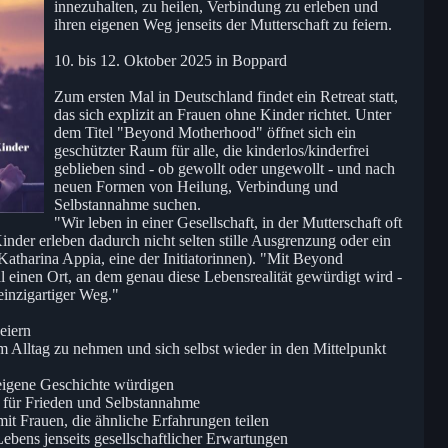
innezuhalten, zu heilen, Verbindung zu erleben und
ihren eigenen Weg jenseits der Mutterschaft zu feiern.
10. bis 12. Oktober 2025 in Boppard
Zum ersten Mal in Deutschland findet ein Retreat statt,
das sich explizit an Frauen ohne Kinder richtet. Unter
dem Titel "Beyond Motherhood" öffnet sich ein
geschützter Raum für alle, die kinderlos/kinderfrei
geblieben sind - ob gewollt oder ungewollt - und nach
neuen Formen von Heilung, Verbindung und
Selbstannahme suchen.
"Wir leben in einer Gesellschaft, in der Mutterschaft oft
Kinder erleben dadurch nicht selten stille Ausgrenzung oder ein
atharina Appia, eine der Initiatorinnen). "Mit Beyond
 einen Ort, an dem genau diese Lebensrealität gewürdigt wird -
 einzigartiger Weg."
eiern
m Alltag zu nehmen und sich selbst wieder in den Mittelpunkt
eigene Geschichte würdigen
it für Frieden und Selbstannahme
t Frauen, die ähnliche Erfahrungen teilen
 Lebens jenseits gesellschaftlicher Erwartungen