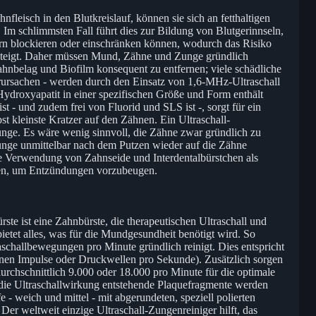
leisch in den Blutkreislauf, können sie sich an fetthaltigen
 Im schlimmsten Fall führt dies zur Bildung von Blutgerinnseln,
rn blockieren oder einschränken können, wodurch das Risiko
l steigt. Daher müssen Mund, Zähne und Zunge gründlich
Zahnbelag und Biofilm konsequent zu entfernen; viele schädliche
erursachen - werden durch den Einsatz von 1,6-MHz-Ultraschall
Hydroxyapatit in einer spezifischen Größe und Form enthält
 - und zudem frei von Fluorid und SLS ist -, sorgt für ein
t kleinste Kratzer auf den Zähnen. Ein Ultraschall-
unge. Es wäre wenig sinnvoll, die Zähne zwar gründlich zu
Zunge unmittelbar nach dem Putzen wieder auf die Zähne
e Verwendung von Zahnseide und Interdentalbürstchen als
en, um Entzündungen vorzubeugen.
ist eine Zahnbürste, die therapeutischen Ultraschall und
bietet alles, was für die Mundgesundheit benötigt wird. So
schallbewegungen pro Minute gründlich reinigt. Dies entspricht
nen Impulse oder Druckwellen pro Sekunde). Zusätzlich sorgen
durchschnittlich 9.000 oder 18.000 pro Minute für die optimale
die Ultraschallwirkung entstehende Plaquefragmente werden
 - weich und mittel - mit abgerundeten, speziell polierten
Der weltweit einzige Ultraschall-Zungenreiniger hilft, das