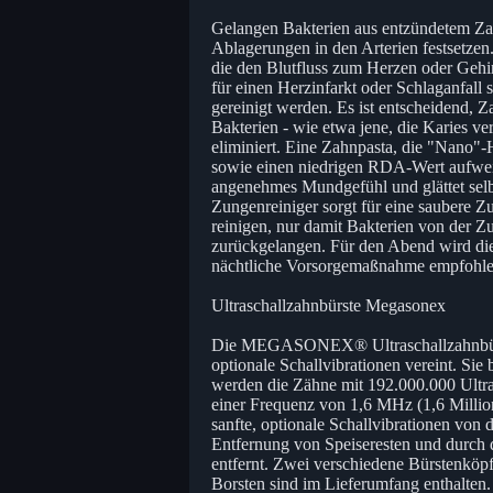
Gelangen Bakterien aus entzündetem Zahnf
Ablagerungen in den Arterien festsetzen.
die den Blutfluss zum Herzen oder Gehi
für einen Herzinfarkt oder Schlaganfal
gereinigt werden. Es ist entscheidend, 
Bakterien - wie etwa jene, die Karies v
eliminiert. Eine Zahnpasta, die "Nano"-
sowie einen niedrigen RDA-Wert aufweist
angenehmes Mundgefühl und glättet selbs
Zungenreiniger sorgt für eine saubere Z
reinigen, nur damit Bakterien von der 
zurückgelangen. Für den Abend wird di
nächtliche Vorsorgemaßnahme empfohl
Ultraschallzahnbürste Megasonex
Die MEGASONEX® Ultraschallzahnbürste 
optionale Schallvibrationen vereint. Sie 
werden die Zähne mit 192.000.000 Ultra
einer Frequenz von 1,6 MHz (1,6 Millio
sanfte, optionale Schallvibrationen von 
Entfernung von Speiseresten und durch 
entfernt. Zwei verschiedene Bürstenköpfe
Borsten sind im Lieferumfang enthalten. 