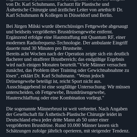
von Dr. Karl Schuhmann, Facharzt für Plastische und
Ästhetische Chirurgie und ärztlicher Leiter von artethic® Dr.
Karl Schuhmann & Kollegen in Düsseldorf und Berlin.
Bei Jürgen Milski wurde überschüssiges Fettgewebe abgesaugt
und beidseits vergrößertes Brustdrüsengewebe entfernt.
Ergänzend erfolgte eine Hautstraffung mit Quantum RF, einer
modernen Radiofrequenz-Technologie. Der ambulante Eingriff
dauerte rund 30 Minuten pro Brustseite.
Bereits acht Wochen nach der Operation zeigte sich ein deutlich
flacherer und strafferer Brustbereich; das endgültige Ergebnis
wird nach einigen Monaten beurteilt."Viele Männer versuchen
zunächst, das Problem über Training oder Gewichtsabnahme zu
lösen", erklärt Dr. Karl Schuhmann. "Wenn jedoch
Drüsengewebe beteiligt ist, reicht Sport nicht aus.
Ausschlaggebend ist eine sorgfältige Untersuchung: Wir müssen
unterscheiden, ob Fettgewebe, Brustdrüsengewebe,
Hauterschlaffung oder eine Kombination vorliegt."
Die sogenannte Männerbrust ist weit verbreitet. Nach Angaben
der Gesellschaft für Ästhetisch-Plastische Chirurgie leidet in
Deutschland etwa jeder dritte Mann ab 50 unter einer
vergrößerten Brustdrüse. Rund 10.000 Männer lassen sich
Schätzungen zufolge jährlich operieren, mit steigender Tendenz.