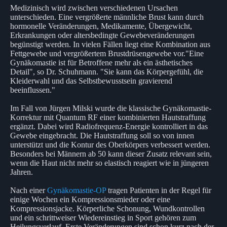
Medizinisch wird zwischen verschiedenen Ursachen
unterschieden. Eine vergrößerte männliche Brust kann durch
hormonelle Veränderungen, Medikamente, Übergewicht,
Erkrankungen oder altersbedingte Gewebeveränderungen
begünstigt werden. In vielen Fällen liegt eine Kombination aus
Fettgewebe und vergrößertem Brustdrüsengewebe vor."Eine
Gynäkomastie ist für Betroffene mehr als ein ästhetisches
Detail", so Dr. Schuhmann. "Sie kann das Körpergefühl, die
Kleiderwahl und das Selbstbewusstsein gravierend
beeinflussen."
Im Fall von Jürgen Milski wurde die klassische Gynäkomastie-
Korrektur mit Quantum RF einer kombinierten Hautstraffung
ergänzt. Dabei wird Radiofrequenz-Energie kontrolliert in das
Gewebe eingebracht. Die Hautstraffung soll so von innen
unterstützt und die Kontur des Oberkörpers verbessert werden.
Besonders bei Männern ab 50 kann dieser Zusatz relevant sein,
wenn die Haut nicht mehr so elastisch reagiert wie in jüngeren
Jahren.
Nach einer
Gynäkomastie-OP
tragen Patienten in der Regel für
einige Wochen ein Kompressionsmieder oder eine
Kompressionsjacke. Körperliche Schonung, Wundkontrollen
und ein schrittweiser Wiedereinstieg in Sport gehören zum
Heilungsverlauf. Erste Veränderungen sind schon kurz nach der