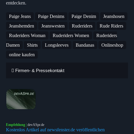
entdecken.
Paige Jeans
Paige Denims
Paige Denim
Jeanshosen
Jeanshemden
Jeanswesten
Ruderiders
Rude Riders
Ruderiders Woman
Ruderiders Women
Ruderiders
Damen
Shirts
Longsleeves
Bandanas
Onlineshop
online kaufen
Firmen- & Pressekontakt
Empfehlung
|
devASpr.de
Kostenlos Artikel auf newsfenster.de veröffentlichen