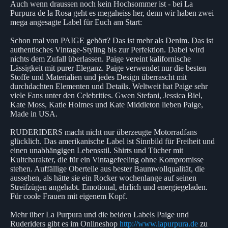
Auch wenn draussen noch kein Hochsommer ist - bei La
Purpura de la Rosa geht es megaheiss her, denn wir haben zwei
mega angesagte Label für Euch am Start:
Schon mal von PAIGE gehört? Das ist mehr als Denim. Das ist
authentisches Vintage-Styling bis zur Perfektion. Dabei wird
nichts dem Zufall überlassen. Paige vereint kalifornische
Lässigkeit mit purer Eleganz. Paige verwendet nur die besten
Stoffe und Materialien und jedes Design überrascht mit
durchdachten Elementen und Details. Weltweit hat Paige sehr
viele Fans unter den Celebrities. Gwen Stefani, Jessica Biel,
Kate Moss, Katie Holmes und Kate Middleton lieben Paige,
Made in USA.
RUDERIDERS macht nicht nur überzeugte Motorradfans
glücklich. Das amerikanische Label ist Sinnbild für Freiheit und
einen unabhängigen Lebensstil. Shirts und Tücher mit
Kultcharakter, die für ein Vintagefeeling ohne Kompromisse
stehen. Auffällige Oberteile aus bester Baumwollqualität, die
aussehen, als hätte sie ein Rocker wochenlange auf seinen
Streifzügen angehabt. Emotional, ehrlich und energiegeladen.
Für coole Frauen mit eigenem Kopf.
Mehr über La Purpura und die beiden Labels Paige und
Ruderiders gibt es im Onlineshop
http://www.lapurpura.de
zu