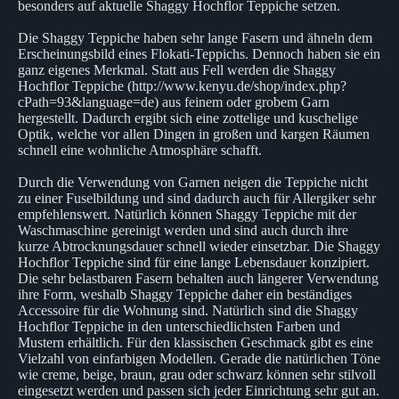
besonders auf aktuelle Shaggy Hochflor Teppiche setzen.
Die Shaggy Teppiche haben sehr lange Fasern und ähneln dem
Erscheinungsbild eines Flokati-Teppichs. Dennoch haben sie ein
ganz eigenes Merkmal. Statt aus Fell werden die Shaggy
Hochflor Teppiche (http://www.kenyu.de/shop/index.php?
cPath=93&language=de) aus feinem oder grobem Garn
hergestellt. Dadurch ergibt sich eine zottelige und kuschelige
Optik, welche vor allen Dingen in großen und kargen Räumen
schnell eine wohnliche Atmosphäre schafft.
Durch die Verwendung von Garnen neigen die Teppiche nicht
zu einer Fuselbildung und sind dadurch auch für Allergiker sehr
empfehlenswert. Natürlich können Shaggy Teppiche mit der
Waschmaschine gereinigt werden und sind auch durch ihre
kurze Abtrocknungsdauer schnell wieder einsetzbar. Die Shaggy
Hochflor Teppiche sind für eine lange Lebensdauer konzipiert.
Die sehr belastbaren Fasern behalten auch längerer Verwendung
ihre Form, weshalb Shaggy Teppiche daher ein beständiges
Accessoire für die Wohnung sind. Natürlich sind die Shaggy
Hochflor Teppiche in den unterschiedlichsten Farben und
Mustern erhältlich. Für den klassischen Geschmack gibt es eine
Vielzahl von einfarbigen Modellen. Gerade die natürlichen Töne
wie creme, beige, braun, grau oder schwarz können sehr stilvoll
eingesetzt werden und passen sich jeder Einrichtung sehr gut an.