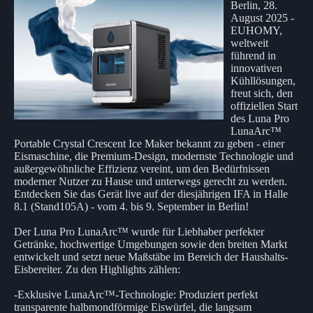
Berlin, 28.
August 2025 -
EUHOMY,
weltweit
führend in
innovativen
Kühllösungen,
freut sich, den
offiziellen Start
des Luna Pro
LunaArc™
Portable Crystal Crescent Ice Maker bekannt zu geben - einer
Eismaschine, die Premium-Design, modernste Technologie und
außergewöhnliche Effizienz vereint, um den Bedürfnissen
moderner Nutzer zu Hause und unterwegs gerecht zu werden.
Entdecken Sie das Gerät live auf der diesjährigen IFA in Halle
8.1 (Stand105A) - vom 4. bis 9. September in Berlin!
Der Luna Pro LunaArc™ wurde für Liebhaber perfekter
Getränke, hochwertige Umgebungen sowie den breiten Markt
entwickelt und setzt neue Maßstäbe im Bereich der Haushalts-
Eisbereiter. Zu den Highlights zählen:
-Exklusive LunaArc™-Technologie: Produziert perfekt
transparente halbmondförmige Eiswürfel, die langsam