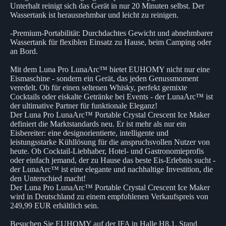
Unterhalt reinigt sich das Gerät in nur 20 Minuten selbst. Der
Wassertank ist herausnehmbar und leicht zu reinigen.
-Premium-Portabilität: Durchdachtes Gewicht und abnehmbarer
Wassertank für flexiblen Einsatz zu Hause, beim Camping oder
an Bord.
Mit dem Luna Pro LunaArc™ bietet EUHOMY nicht nur eine
Eismaschine - sondern ein Gerät, das jeden Genussmoment
veredelt. Ob für einen seltenen Whisky, perfekt gemixte
Cocktails oder eiskalte Getränke bei Events - der LunaArc™ ist
der ultimative Partner für funktionale Eleganz!
Der Luna Pro LunaArc™ Portable Crystal Crescent Ice Maker
definiert die Marktstandards neu. Er ist mehr als nur ein
Eisbereiter: eine designorientierte, intelligente und
leistungsstarke Kühllösung für die anspruchsvollen Nutzer von
heute. Ob Cocktail-Liebhaber, Hotel- und Gastronomieprofis
oder einfach jemand, der zu Hause das beste Eis-Erlebnis sucht -
der LunaArc™ ist eine elegante und nachhaltige Investition, die
den Unterschied macht!
Der Luna Pro LunaArc™ Portable Crystal Crescent Ice Maker
wird in Deutschland zu einem empfohlenen Verkaufspreis von
249,99 EUR erhältlich sein.
Besuchen Sie EUHOMY auf der IFA in Halle H8.1, Stand