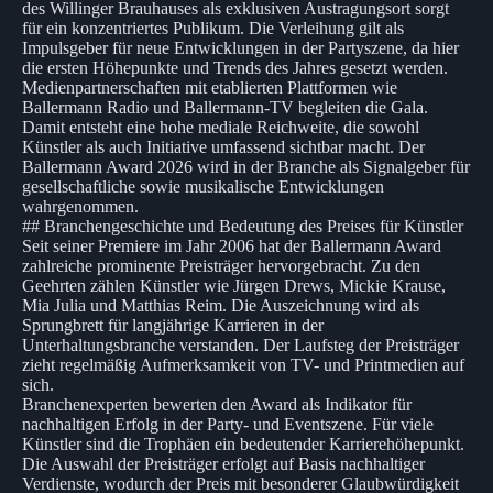
des Willinger Brauhauses als exklusiven Austragungsort sorgt
für ein konzentriertes Publikum. Die Verleihung gilt als
Impulsgeber für neue Entwicklungen in der Partyszene, da hier
die ersten Höhepunkte und Trends des Jahres gesetzt werden.
Medienpartnerschaften mit etablierten Plattformen wie
Ballermann Radio und Ballermann-TV begleiten die Gala.
Damit entsteht eine hohe mediale Reichweite, die sowohl
Künstler als auch Initiative umfassend sichtbar macht. Der
Ballermann Award 2026 wird in der Branche als Signalgeber für
gesellschaftliche sowie musikalische Entwicklungen
wahrgenommen.
## Branchengeschichte und Bedeutung des Preises für Künstler
Seit seiner Premiere im Jahr 2006 hat der Ballermann Award
zahlreiche prominente Preisträger hervorgebracht. Zu den
Geehrten zählen Künstler wie Jürgen Drews, Mickie Krause,
Mia Julia und Matthias Reim. Die Auszeichnung wird als
Sprungbrett für langjährige Karrieren in der
Unterhaltungsbranche verstanden. Der Laufsteg der Preisträger
zieht regelmäßig Aufmerksamkeit von TV- und Printmedien auf
sich.
Branchenexperten bewerten den Award als Indikator für
nachhaltigen Erfolg in der Party- und Eventszene. Für viele
Künstler sind die Trophäen ein bedeutender Karrierehöhepunkt.
Die Auswahl der Preisträger erfolgt auf Basis nachhaltiger
Verdienste, wodurch der Preis mit besonderer Glaubwürdigkeit