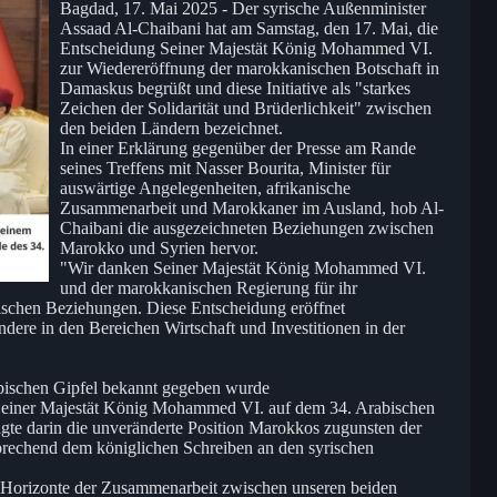
Bagdad, 17. Mai 2025 - Der syrische Außenminister
Assaad Al-Chaibani hat am Samstag, den 17. Mai, die
Entscheidung Seiner Majestät König Mohammed VI.
zur Wiedereröffnung der marokkanischen Botschaft in
Damaskus begrüßt und diese Initiative als "starkes
Zeichen der Solidarität und Brüderlichkeit" zwischen
den beiden Ländern bezeichnet.
In einer Erklärung gegenüber der Presse am Rande
seines Treffens mit Nasser Bourita, Minister für
auswärtige Angelegenheiten, afrikanische
Zusammenarbeit und Marokkaner im Ausland, hob Al-
Chaibani die ausgezeichneten Beziehungen zwischen
Marokko und Syrien hervor.
"Wir danken Seiner Majestät König Mohammed VI.
und der marokkanischen Regierung für ihr
ischen Beziehungen. Diese Entscheidung eröffnet
ndere in den Bereichen Wirtschaft und Investitionen in der
abischen Gipfel bekannt gegeben wurde
Seiner Majestät König Mohammed VI. auf dem 34. Arabischen
gte darin die unveränderte Position Marokkos zugunsten der
tsprechend dem königlichen Schreiben an den syrischen
ie Horizonte der Zusammenarbeit zwischen unseren beiden