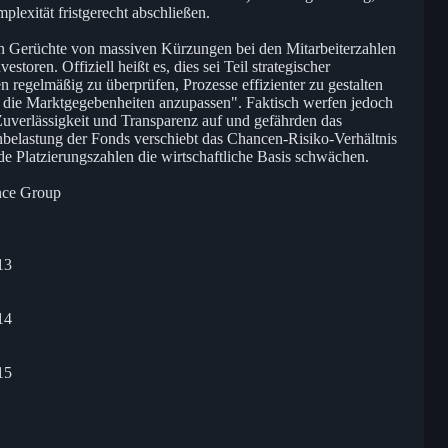
lexität fristgerecht abschließen.
n Gerüchte von massiven Kürzungen bei den Mitarbeiterzahlen
estoren. Offiziell heißt es, dies sei Teil strategischer
regelmäßig zu überprüfen, Prozesse effizienter zu gestalten
n die Marktgegebenheiten anzupassen". Faktisch werfen jedoch
Zuverlässigkeit und Transparenz auf und gefährden das
nbelastung der Fonds verschiebt das Chancen-Risiko-Verhältnis
de Platzierungszahlen die wirtschaftliche Basis schwächen.
ance Group
13
14
15