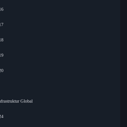
16
17
18
19
20
frastruktur Global
24