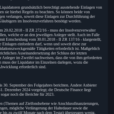
Liquidatoren grundsätzlich berechtigt ausstehende Einlagen von
en sie hierbei Regeln zu beachten. So können beide von
gen verlangen, soweit diese Einlagen zur Durchführung der
Gläubigern im Insolvenzverfahren benötigt werden.
20.02.2018 - II ZR 272/16 - muss der Insolvenzverwalter
ellen, welche er an den jeweiligen Anleger stellt. Auch im Falle
it Entscheidung vom 30.01.2018 - II ZR 137/16 - klargestellt,
e Einlagen einfordern darf, wenn und soweit diese zur
uidationszweckgemäße Tätigkeiten erforderlich ist. Maßgeblich
erichtlichen Auseinandersetzung der Schluss der letzten
 Anleger im Zweifel nachweisen, dass die von ihm geforderten
h muss der Liquidator im Einzelnen darlegen, wozu die
bwicklung erforderlich sind.
 30. September des Folgejahres berichten. Andere Anbieter
 31. Dezember 2024 vorgelegt; die Deutsche Finance liegt
 sogar noch die Berichte für 2023.
n (Themen auf Zielfondsebene wie Anschlussfinanzierungen,
gen, mögliche Verlängerung der Haltedauer sowie die
se bis zu zwölf Monate nach dem Testat) überzeugen wenig,