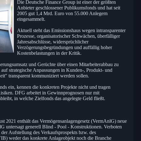
Die Deutsche Finance Group ist einer der größten
Anbieter geschlossener Publikumsfonds und hat seit
2005 gut 1,4 Mrd. Euro von 55.000 Anlegern
eingesammelt.
Aktuell steht das Emissionshaus wegen intransparenter
Prozesse, organisatorischer Schwächen, überfälliger
Jahresabschlüsse, widersprüchlicher
Verzögerungsbegründungen und auffällig hoher
Kostenbelastungen in der Kritik.
ierungsumsatz und Gerüchte über einen Mitarbeiterabbau zu
auf strategische Anpassungen in Kunden-, Produkt- und
Zeit" transparent kommuniziert werden sollen.
nds ein, kennen die konkreten Projekte nicht und tragen
isiken. DFG arbeitet in Gewinnprognosen nur mit
ibt, in welche Zielfonds das angelegte Geld fließt.
ust 2021 enthält das Vermögensanlagengesetz (VermAnlG) neue
 untersagt generell Blind - Pool - Konstruktionen. Verboten
 der Aufstellung des Verkaufsprospekts bzw. des
VIB) weder das konkrete Anlageobjekt noch die Branche