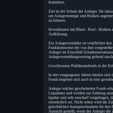
feststehen.
Ziel ist der Schutz der Anleger. Sie mü
um Anlagestrategie und Risiken angemess
zu können.
Investitionen mit Blind - Pool - Risike
Aufklärung.
Ein Anlagevermittler ist verpflichtet de
Funktionsweise der von ihm vorgestellten
Anleger im Einzelfall Schadensersatzan
Anlagevermittlungsvertrag geltend mach
Geschlossene Publikumsfonds in der Kr
In den vergangenen Jahren häufen sich 
Fonds begeben sich auch in eine geordne
Anleger solcher gescheiterten Fonds er
Liquidator und werden zur Zahlung auss
lapidar und sehr unscharf vorgetragen, 
erforderlich sei. Nicht selten wird die 
gerichtlichen Inanspruchnahme für den F
Aussicht gestellt, wenn der Anleger die Z