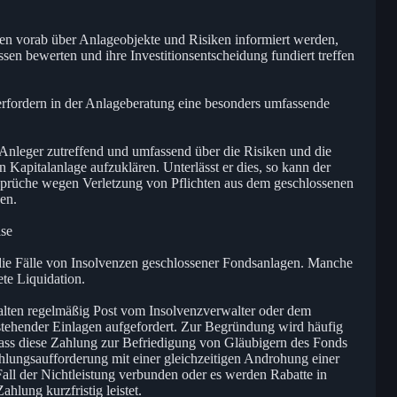
ssen vorab über Anlageobjekte und Risiken informiert werden,
en bewerten und ihre Investitionsentscheidung fundiert treffen
n erfordern in der Anlageberatung eine besonders umfassende
n Anleger zutreffend und umfassend über die Risiken und die
 Kapitalanlage aufzuklären. Unterlässt er dies, so kann der
sprüche wegen Verletzung von Pflichten aus dem geschlossenen
en.
ise
die Fälle von Insolvenzen geschlossener Fondsanlagen. Manche
te Liquidation.
halten regelmäßig Post vom Insolvenzverwalter oder dem
tehender Einlagen aufgefordert. Zur Begründung wird häufig
dass diese Zahlung zur Befriedigung von Gläubigern des Fonds
Zahlungsaufforderung mit einer gleichzeitigen Androhung einer
all der Nichtleistung verbunden oder es werden Rabatte in
ahlung kurzfristig leistet.