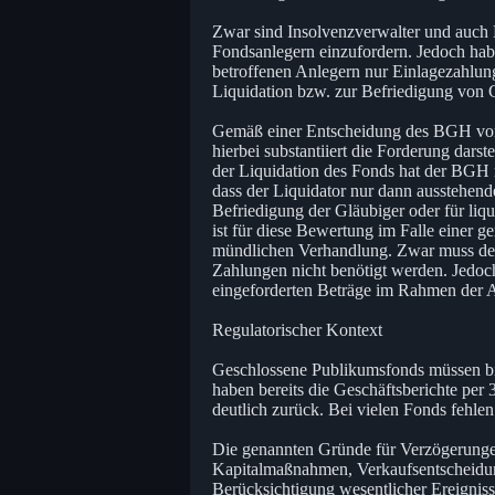
Zwar sind Insolvenzverwalter und auch 
Fondsanlegern einzufordern. Jedoch hab
betroffenen Anlegern nur Einlagezahlun
Liquidation bzw. zur Befriedigung von 
Gemäß einer Entscheidung des BGH vom 
hierbei substantiiert die Forderung darst
der Liquidation des Fonds hat der BGH m
dass der Liquidator nur dann ausstehend
Befriedigung der Gläubiger oder für liq
ist für diese Bewertung im Falle einer g
mündlichen Verhandlung. Zwar muss der
Zahlungen nicht benötigt werden. Jedoc
eingeforderten Beträge im Rahmen der A
Regulatorischer Kontext
Geschlossene Publikumsfonds müssen bis
haben bereits die Geschäftsberichte per
deutlich zurück. Bei vielen Fonds fehlen
Die genannten Gründe für Verzögerunge
Kapitalmaßnahmen, Verkaufsentscheidun
Berücksichtigung wesentlicher Ereignis