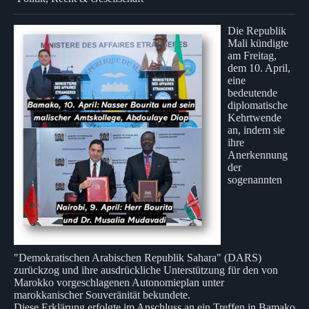
Die Republik
Mali kündigte
am Freitag,
dem 10. April,
eine
bedeutende
diplomatische
Kehrtwende
an, indem sie
ihre
Anerkennung
der
sogenannten
"Demokratischen Arabischen Republik Sahara" (DARS)
zurückzog und ihre ausdrückliche Unterstützung für den von
Marokko vorgeschlagenen Autonomieplan unter
marokkanischer Souveränität bekundete.
Diese Erklärung erfolgte im Anschluss an ein Treffen in Bamako