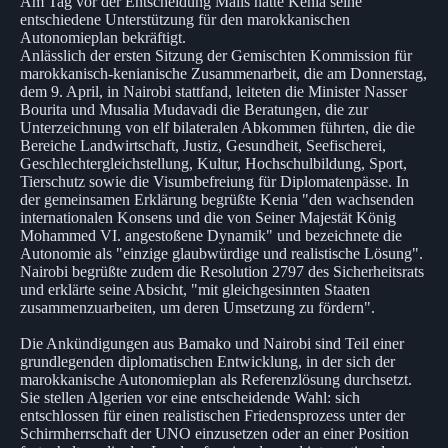
Am Tag vor der Entscheidung Malis hatte Kenia seine
entschiedene Unterstützung für den marokkanischen
Autonomieplan bekräftigt.
Anlässlich der ersten Sitzung der Gemischten Kommission für
marokkanisch-kenianische Zusammenarbeit, die am Donnerstag,
dem 9. April, in Nairobi stattfand, leiteten die Minister Nasser
Bourita und Musalia Mudavadi die Beratungen, die zur
Unterzeichnung von elf bilateralen Abkommen führten, die die
Bereiche Landwirtschaft, Justiz, Gesundheit, Seefischerei,
Geschlechtergleichstellung, Kultur, Hochschulbildung, Sport,
Tierschutz sowie die Visumbefreiung für Diplomatenpässe. In
der gemeinsamen Erklärung begrüßte Kenia "den wachsenden
internationalen Konsens und die von Seiner Majestät König
Mohammed VI. angestoßene Dynamik" und bezeichnete die
Autonomie als "einzige glaubwürdige und realistische Lösung".
Nairobi begrüßte zudem die Resolution 2797 des Sicherheitsrats
und erklärte seine Absicht, "mit gleichgesinnten Staaten
zusammenzuarbeiten, um deren Umsetzung zu fördern".
Die Ankündigungen aus Bamako und Nairobi sind Teil einer
grundlegenden diplomatischen Entwicklung, in der sich der
marokkanische Autonomieplan als Referenzlösung durchsetzt.
Sie stellen Algerien vor eine entscheidende Wahl: sich
entschlossen für einen realistischen Friedensprozess unter der
Schirmherrschaft der UNO einzusetzen oder an einer Position