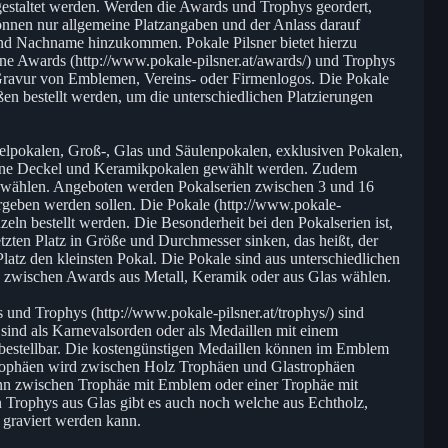
gestaltet werden. Werden die Awards und Trophys geordert,
önnen nur allgemeine Platzangaben und der Anlass darauf
nd Nachname hinzukommen. Pokale Pilsner bietet hierzu
ne Awards (http://www.pokale-pilsner.at/awards/) und Trophys
ie Gravur von Emblemen, Vereins- oder Firmenlogos. Die Pokale
n bestellt werden, um die unterschiedlichen Platzierungen
lpokalen, Groß-, Glas und Säulenpokalen, exklusiven Pokalen,
ohne Deckel und Keramikpokalen gewählt werden. Zudem
u wählen. Angeboten werden Pokalserien zwischen 3 und 16
rgeben werden sollen. Die Pokale (http://www.pokale-
zeln bestellt werden. Die Besonderheit bei den Pokalserien ist,
etzten Platz in Größe und Durchmesser sinken, das heißt, der
e Platz den kleinsten Pokal. Die Pokale sind aus unterschiedlichen
n zwischen Awards aus Metall, Keramik oder aus Glas wählen.
und Trophys (http://www.pokale-pilsner.at/trophys/) sind
sind als Karnevalsorden oder als Medaillen mit einem
estellbar. Die kostengünstigen Medaillen können im Emblem
Trophäen wird zwischen Holz Trophäen und Glastrophäen
ann zwischen Trophäe mit Emblem oder einer Trophäe mit
Trophys aus Glas gibt es auch noch welche aus Echtholz,
graviert werden kann.