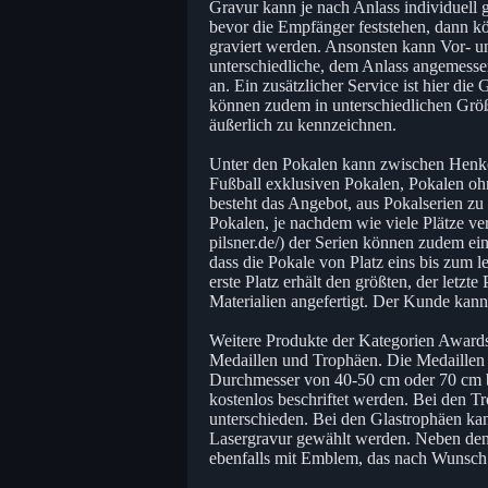
Gravur kann je nach Anlass individuell 
bevor die Empfänger feststehen, dann k
graviert werden. Ansonsten kann Vor- u
unterschiedliche, dem Anlass angemesse
an. Ein zusätzlicher Service ist hier d
können zudem in unterschiedlichen Größe
äußerlich zu kennzeichnen.
Unter den Pokalen kann zwischen Henke
Fußball exklusiven Pokalen, Pokalen 
besteht das Angebot, aus Pokalserien z
Pokalen, je nachdem wie viele Plätze ve
pilsner.de/) der Serien können zudem ein
dass die Pokale von Platz eins bis zum l
erste Platz erhält den größten, der letzt
Materialien angefertigt. Der Kunde kan
Weitere Produkte der Kategorien Awards 
Medaillen und Trophäen. Die Medaillen 
Durchmesser von 40-50 cm oder 70 cm b
kostenlos beschriftet werden. Bei den 
unterschieden. Bei den Glastrophäen k
Lasergravur gewählt werden. Neben den 
ebenfalls mit Emblem, das nach Wunsch 