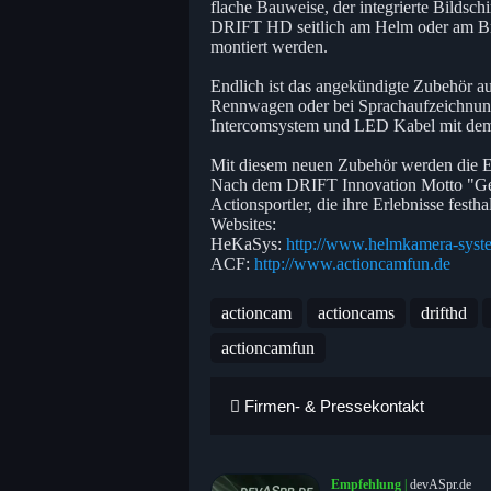
flache Bauweise, der integrierte Bildsc
DRIFT HD seitlich am Helm oder am Bri
montiert werden.
Endlich ist das angekündigte Zubehör a
Rennwagen oder bei Sprachaufzeichnung
Intercomsystem und LED Kabel mit dem 
Mit diesem neuen Zubehör werden die E
Nach dem DRIFT Innovation Motto "Get 
Actionsportler, die ihre Erlebnisse fes
Websites:
HeKaSys:
http://www.helmkamera-syst
ACF:
http://www.actioncamfun.de
actioncam
actioncams
drifthd
actioncamfun
Firmen- & Pressekontakt
Empfehlung
|
devASpr.de