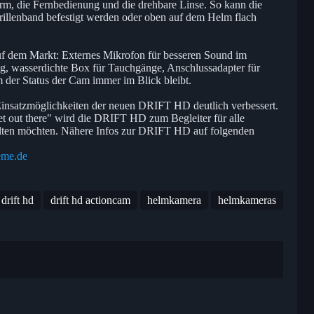
hirm, die Fernbedienung und die drehbare Linse. So kann die
llenband befestigt werden oder oben auf dem Helm flach
uf dem Markt: Externes Mikrofon für besseren Sound im
, wasserdichte Box für Tauchgänge, Anschlussadapter für
der Status der Cam immer im Blick bleibt.
insatzmöglichkeiten der neuen DRIFT HD deutlich verbessert.
out there" wird die DRIFT HD zum Begleiter für alle
thalten möchten. Nähere Infos zur DRIFT HD auf folgenden
eme.de
drift hd
drift hd actioncam
helmkamera
helmkameras