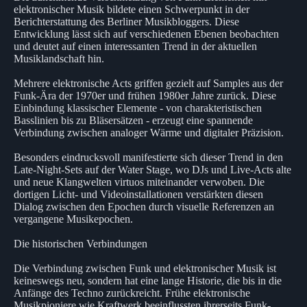
elektronischer Musik bildete einen Schwerpunkt in der
Berichterstattung des Berliner Musikbloggers. Diese
Entwicklung lässt sich auf verschiedenen Ebenen beobachten
und deutet auf einen interessanten Trend in der aktuellen
Musiklandschaft hin.
Mehrere elektronische Acts griffen gezielt auf Samples aus der
Funk-Ära der 1970er und frühen 1980er Jahre zurück. Diese
Einbindung klassischer Elemente - von charakteristischen
Basslinien bis zu Bläsersätzen - erzeugt eine spannende
Verbindung zwischen analoger Wärme und digitaler Präzision.
Besonders eindrucksvoll manifestierte sich dieser Trend in den
Late-Night-Sets auf der Water Stage, wo DJs und Live-Acts alte
und neue Klangwelten virtuos miteinander verwoben. Die
dortigen Licht- und Videoinstallationen verstärkten diesen
Dialog zwischen den Epochen durch visuelle Referenzen an
vergangene Musikepochen.
Die historischen Verbindungen
Die Verbindung zwischen Funk und elektronischer Musik ist
keineswegs neu, sondern hat eine lange Historie, die bis in die
Anfänge des Techno zurückreicht. Frühe elektronische
Musikpioniere wie Kraftwerk beeinflussten ihrerseits Funk-