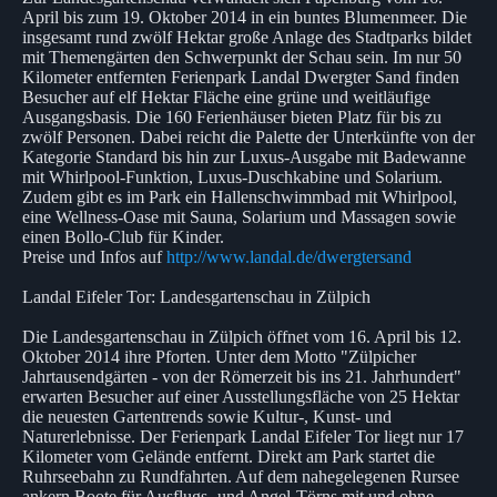
April bis zum 19. Oktober 2014 in ein buntes Blumenmeer. Die
insgesamt rund zwölf Hektar große Anlage des Stadtparks bildet
mit Themengärten den Schwerpunkt der Schau sein. Im nur 50
Kilometer entfernten Ferienpark Landal Dwergter Sand finden
Besucher auf elf Hektar Fläche eine grüne und weitläufige
Ausgangsbasis. Die 160 Ferienhäuser bieten Platz für bis zu
zwölf Personen. Dabei reicht die Palette der Unterkünfte von der
Kategorie Standard bis hin zur Luxus-Ausgabe mit Badewanne
mit Whirlpool-Funktion, Luxus-Duschkabine und Solarium.
Zudem gibt es im Park ein Hallenschwimmbad mit Whirlpool,
eine Wellness-Oase mit Sauna, Solarium und Massagen sowie
einen Bollo-Club für Kinder.
Preise und Infos auf
http://www.landal.de/dwergtersand
Landal Eifeler Tor: Landesgartenschau in Zülpich
Die Landesgartenschau in Zülpich öffnet vom 16. April bis 12.
Oktober 2014 ihre Pforten. Unter dem Motto "Zülpicher
Jahrtausendgärten - von der Römerzeit bis ins 21. Jahrhundert"
erwarten Besucher auf einer Ausstellungsfläche von 25 Hektar
die neuesten Gartentrends sowie Kultur-, Kunst- und
Naturerlebnisse. Der Ferienpark Landal Eifeler Tor liegt nur 17
Kilometer vom Gelände entfernt. Direkt am Park startet die
Ruhrseebahn zu Rundfahrten. Auf dem nahegelegenen Rursee
ankern Boote für Ausflugs- und Angel-Törns mit und ohne