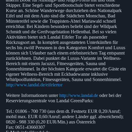
Skipper. Eine Segel- und Sportbootschule bietet verschiedene
Kurse an. Schöne Wanderwege durchziehen den Nationalpark
Eifel und mit dem Auto sind die Städtchen Monschau, Bad
Münstereifel sowie die Trappisten-Abtei Mariawald schnell
erreichbar. Bei Kindern besonders beliebt sind der Wildpark
Schmidt und die Greifvogelstation Hellenthal. Bei so vielen
Aktivitäten bietet sich Landal Eifeler Tor als passender
Rückzugsort an. In komplett ausgestatteten Unterkünften für
sechs bis zwölf Personen in den Kategorien Komfort und Luxus
können sich Urlauber nach einem erlebnisreichen Tag entspannt
zurücklehnen. Dabei punktet die Luxus-Variante im Wellness-
Bereich mit einem Jacuzzi, Fitnessgeräten, Sauna und
Sonnenhimmel. In der höchsten Kategorie erwartet die Gäste ein
eigener Wellness-Bereich mit Eckbadewanne inklusive
Whirlpoolfunktion, Fitnessgeräten, Sauna und Sonnenhimmel.
http://www.landal.de/eifelertor
Weitere Informationen unter
http://www.landal.de
oder bei der
Reservierungszentrale von Landal GreenParks:
Tel.: 01806 - 700 730 (aus dem dt. Festnetz EUR 0,20/Anruf;
mobil max. EUR 0,60/Anruf; andere Länder ggf. abweichend);
0820 - 988 330 (0,20 EUR/Min.) aus Österreich
Fax: 0651-43660307