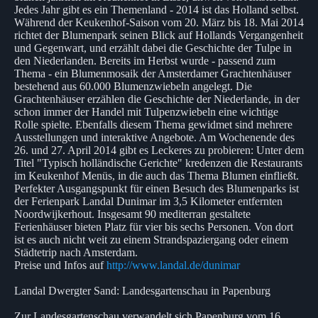
Jedes Jahr gibt es ein Themenland - 2014 ist das Holland selbst.
Während der Keukenhof-Saison vom 20. März bis 18. Mai 2014
richtet der Blumenpark seinen Blick auf Hollands Vergangenheit
und Gegenwart, und erzählt dabei die Geschichte der Tulpe in
den Niederlanden. Bereits im Herbst wurde - passend zum
Thema - ein Blumenmosaik der Amsterdamer Grachtenhäuser
bestehend aus 60.000 Blumenzwiebeln angelegt. Die
Grachtenhäuser erzählen die Geschichte der Niederlande, in der
schon immer der Handel mit Tulpenzwiebeln eine wichtige
Rolle spielte. Ebenfalls diesem Thema gewidmet sind mehrere
Ausstellungen und interaktive Angebote. Am Wochenende des
26. und 27. April 2014 gibt es Leckeres zu probieren: Unter dem
Titel "Typisch holländische Gerichte" kredenzen die Restaurants
im Keukenhof Menüs, in die auch das Thema Blumen einfließt.
Perfekter Ausgangspunkt für einen Besuch des Blumenparks ist
der Ferienpark Landal Dunimar im 3,5 Kilometer entfernten
Noordwijkerhout. Insgesamt 90 mediterran gestaltete
Ferienhäuser bieten Platz für vier bis sechs Personen. Von dort
ist es auch nicht weit zu einem Strandspaziergang oder einem
Städtetrip nach Amsterdam.
Preise und Infos auf
http://www.landal.de/dunimar
Landal Dwergter Sand: Landesgartenschau in Papenburg
Zur Landesgartenschau verwandelt sich Papenburg vom 16.