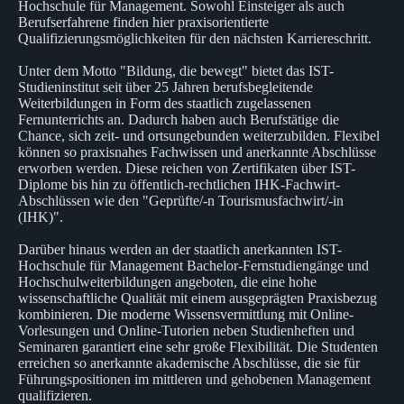
Hochschule für Management. Sowohl Einsteiger als auch
Berufserfahrene finden hier praxisorientierte
Qualifizierungsmöglichkeiten für den nächsten Karriereschritt.
Unter dem Motto "Bildung, die bewegt" bietet das IST-
Studieninstitut seit über 25 Jahren berufsbegleitende
Weiterbildungen in Form des staatlich zugelassenen
Fernunterrichts an. Dadurch haben auch Berufstätige die
Chance, sich zeit- und ortsungebunden weiterzubilden. Flexibel
können so praxisnahes Fachwissen und anerkannte Abschlüsse
erworben werden. Diese reichen von Zertifikaten über IST-
Diplome bis hin zu öffentlich-rechtlichen IHK-Fachwirt-
Abschlüssen wie den "Geprüfte/-n Tourismusfachwirt/-in
(IHK)".
Darüber hinaus werden an der staatlich anerkannten IST-
Hochschule für Management Bachelor-Fernstudiengänge und
Hochschulweiterbildungen angeboten, die eine hohe
wissenschaftliche Qualität mit einem ausgeprägten Praxisbezug
kombinieren. Die moderne Wissensvermittlung mit Online-
Vorlesungen und Online-Tutorien neben Studienheften und
Seminaren garantiert eine sehr große Flexibilität. Die Studenten
erreichen so anerkannte akademische Abschlüsse, die sie für
Führungspositionen im mittleren und gehobenen Management
qualifizieren.