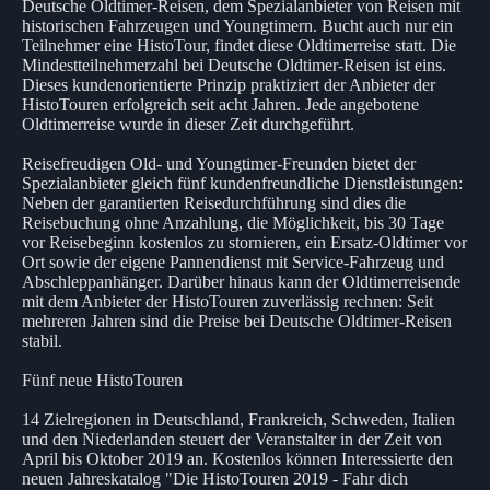
Deutsche Oldtimer-Reisen, dem Spezialanbieter von Reisen mit
historischen Fahrzeugen und Youngtimern. Bucht auch nur ein
Teilnehmer eine HistoTour, findet diese Oldtimerreise statt. Die
Mindestteilnehmerzahl bei Deutsche Oldtimer-Reisen ist eins.
Dieses kundenorientierte Prinzip praktiziert der Anbieter der
HistoTouren erfolgreich seit acht Jahren. Jede angebotene
Oldtimerreise wurde in dieser Zeit durchgeführt.
Reisefreudigen Old- und Youngtimer-Freunden bietet der
Spezialanbieter gleich fünf kundenfreundliche Dienstleistungen:
Neben der garantierten Reisedurchführung sind dies die
Reisebuchung ohne Anzahlung, die Möglichkeit, bis 30 Tage
vor Reisebeginn kostenlos zu stornieren, ein Ersatz-Oldtimer vor
Ort sowie der eigene Pannendienst mit Service-Fahrzeug und
Abschleppanhänger. Darüber hinaus kann der Oldtimerreisende
mit dem Anbieter der HistoTouren zuverlässig rechnen: Seit
mehreren Jahren sind die Preise bei Deutsche Oldtimer-Reisen
stabil.
Fünf neue HistoTouren
14 Zielregionen in Deutschland, Frankreich, Schweden, Italien
und den Niederlanden steuert der Veranstalter in der Zeit von
April bis Oktober 2019 an. Kostenlos können Interessierte den
neuen Jahreskatalog "Die HistoTouren 2019 - Fahr dich