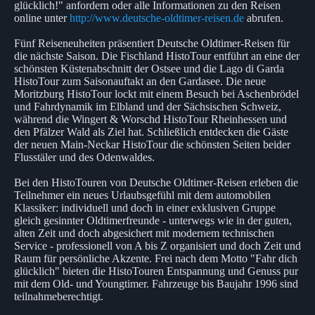
glücklich!" anfordern oder alle Informationen zu den Reisen
online unter
http://www.deutsche-oldtimer-reisen.de
abrufen.
Fünf Reiseneuheiten präsentiert Deutsche Oldtimer-Reisen für
die nächste Saison. Die Fischland HistoTour entführt an eine der
schönsten Küstenabschnitt der Ostsee und die Lago di Garda
HistoTour zum Saisonauftakt an den Gardasee. Die neue
Moritzburg HistoTour lockt mit einem Besuch bei Aschenbrödel
und Fahrdynamik im Elbland und der Sächsischen Schweiz,
während die Wingert & Worschd HistoTour Rheinhessen und
den Pfälzer Wald als Ziel hat. Schließlich entdecken die Gäste
der neuen Main-Neckar HistoTour die schönsten Seiten beider
Flusstäler und des Odenwaldes.
Bei den HistoTouren von Deutsche Oldtimer-Reisen erleben die
Teilnehmer ein neues Urlaubsgefühl mit dem automobilen
Klassiker: individuell und doch in einer exklusiven Gruppe
gleich gesinnter Oldtimerfreunde - unterwegs wie in der guten,
alten Zeit und doch abgesichert mit modernem technischen
Service - professionell von A bis Z organisiert und doch Zeit und
Raum für persönliche Akzente. Frei nach dem Motto "Fahr dich
glücklich" bieten die HistoTouren Entspannung und Genuss pur
mit dem Old- und Youngtimer. Fahrzeuge bis Baujahr 1996 sind
teilnahmeberechtigt.