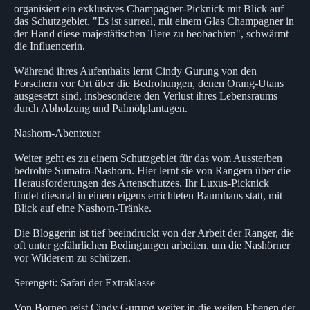
organisiert ein exklusives Champagner-Picknick mit Blick auf
das Schutzgebiet. "Es ist surreal, mit einem Glas Champagner in
der Hand diese majestätischen Tiere zu beobachten", schwärmt
die Influencerin.
Während ihres Aufenthalts lernt Cindy Gurung von den
Forschern vor Ort über die Bedrohungen, denen Orang-Utans
ausgesetzt sind, insbesondere den Verlust ihres Lebensraums
durch Abholzung und Palmölplantagen.
Nashorn-Abenteuer
Weiter geht es zu einem Schutzgebiet für das vom Aussterben
bedrohte Sumatra-Nashorn. Hier lernt sie von Rangern über die
Herausforderungen des Artenschutzes. Ihr Luxus-Picknick
findet diesmal in einem eigens errichteten Baumhaus statt, mit
Blick auf eine Nashorn-Tränke.
Die Bloggerin ist tief beeindruckt von der Arbeit der Ranger, die
oft unter gefährlichen Bedingungen arbeiten, um die Nashörner
vor Wilderern zu schützen.
Serengeti: Safari der Extraklasse
Von Borneo reist Cindy Gurung weiter in die weiten Ebenen der