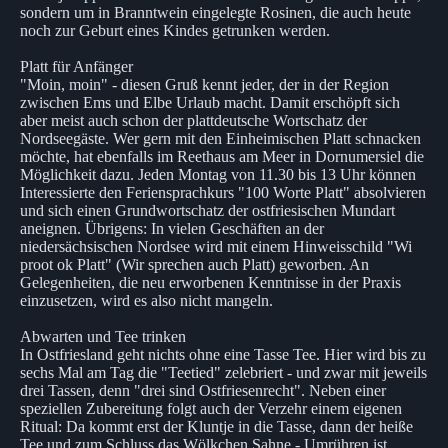
sondern um in Branntwein eingelegte Rosinen, die auch heute
noch zur Geburt eines Kindes getrunken werden.
Platt für Anfänger
"Moin, moin" - diesen Gruß kennt jeder, der in der Region
zwischen Ems und Elbe Urlaub macht. Damit erschöpft sich
aber meist auch schon der plattdeutsche Wortschatz der
Nordseegäste. Wer gern mit den Einheimischen Platt schnacken
möchte, hat ebenfalls im Reethaus am Meer in Dornumersiel die
Möglichkeit dazu. Jeden Montag von 11.30 bis 13 Uhr können
Interessierte den Feriensprachkurs "100 Worte Platt" absolvieren
und sich einen Grundwortschatz der ostfriesischen Mundart
aneignen. Übrigens: In vielen Geschäften an der
niedersächsischen Nordsee wird mit einem Hinweisschild "Wi
proot ok Platt" (Wir sprechen auch Platt) geworben. An
Gelegenheiten, die neu erworbenen Kenntnisse in der Praxis
einzusetzen, wird es also nicht mangeln.
Abwarten und Tee trinken
In Ostfriesland geht nichts ohne eine Tasse Tee. Hier wird bis zu
sechs Mal am Tag die "Teetied" zelebriert - und zwar mit jeweils
drei Tassen, denn "drei sind Ostfriesenrecht". Neben einer
speziellen Zubereitung folgt auch der Verzehr einem eigenen
Ritual: Da kommt erst der Kluntje in die Tasse, dann der heiße
Tee und zum Schluss das Wölkchen Sahne - Umrühren ist