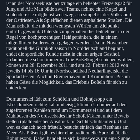
ist an der Nordseeküste heutzutage ein beliebter Freizeitspaß für
Jung und Alt: Man bilde zwei Teams, nehme eine Kugel und
schleudere sie möglichst weit weg - so simpel ist der Volkssport
der Ostfriesen. Als Spielflächen dienen asphaltierte Straßen. Die
Mannschaft, die mit den wenigsten Würfen am Zielpunkt
eintrifft, gewinnt. Unterstützung erhalten die Teilnehmer in der
Regel von hochprozentigen Heißgetränken, die in einem
mitgeführten Bollerwagen gelagert werden. Da im November
traditionell die Grünkohlsaison in Norddeutschland beginnt,
endet die sportliche Runde meist in einem urigen Gasthof.
Urlauber, die schon immer mal die Boßelkugel schieben wollten,
können am 28. Dezember 2011 und am 22. Februar 2012 von
jeweils 14 bis 16 Uhr im Nordseeheilbad Neuharlingersiel die
Sportart testen. Auch in Bremerhaven und Krummhörn-Pilsum
haben Gäste die Möglichkeit, das Erlebnis Boßeln für sich zu
entdecken.
Dornumersiel lädt zum Schöfeln und Bohntjesopp ein
Ist es draußen richtig kalt und eisig, können Urlauber auf den
zugefrorenen Kanälen rund um Dornumersiel und auf dem
Mahlbusen des Nordseebades ihr Schöfel-Talent unter Beweis
stellen (plattdeutscher Ausdruck für Schlittschuhlaufen). Und
wen es danach noch fröstelt, besucht einfach das Reethaus am
Meer. Als Präsent gibt es hier eine traditionelle Spezialität, die
Bohntjesopp. Dabei handelt es sich keineswegs um eine Suppe,