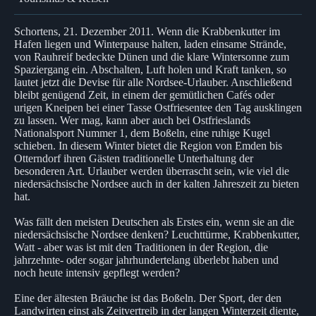
Schortens, 21. Dezember 2011. Wenn die Krabbenkutter im
Hafen liegen und Winterpause halten, laden einsame Strände,
von Rauhreif bedeckte Dünen und die klare Wintersonne zum
Spaziergang ein. Abschalten, Luft holen und Kraft tanken, so
lautet jetzt die Devise für alle Nordsee-Urlauber. Anschließend
bleibt genügend Zeit, in einem der gemütlichen Cafés oder
urigen Kneipen bei einer Tasse Ostfriesentee den Tag ausklingen
zu lassen. Wer mag, kann aber auch bei Ostfrieslands
Nationalsport Nummer 1, dem Boßeln, eine ruhige Kugel
schieben. In diesem Winter bietet die Region von Emden bis
Otterndorf ihren Gästen traditionelle Unterhaltung der
besonderen Art. Urlauber werden überrascht sein, wie viel die
niedersächsische Nordsee auch in der kalten Jahreszeit zu bieten
hat.
Was fällt den meisten Deutschen als Erstes ein, wenn sie an die
niedersächsische Nordsee denken? Leuchttürme, Krabbenkutter,
Watt - aber was ist mit den Traditionen in der Region, die
jahrzehnte- oder sogar jahrhundertelang überlebt haben und
noch heute intensiv gepflegt werden?
Eine der ältesten Bräuche ist das Boßeln. Der Sport, der den
Landwirten einst als Zeitvertreib in der langen Winterzeit diente,