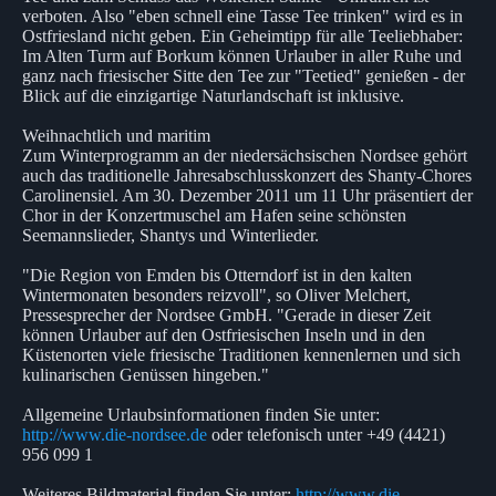
verboten. Also "eben schnell eine Tasse Tee trinken" wird es in
Ostfriesland nicht geben. Ein Geheimtipp für alle Teeliebhaber:
Im Alten Turm auf Borkum können Urlauber in aller Ruhe und
ganz nach friesischer Sitte den Tee zur "Teetied" genießen - der
Blick auf die einzigartige Naturlandschaft ist inklusive.
Weihnachtlich und maritim
Zum Winterprogramm an der niedersächsischen Nordsee gehört
auch das traditionelle Jahresabschlusskonzert des Shanty-Chores
Carolinensiel. Am 30. Dezember 2011 um 11 Uhr präsentiert der
Chor in der Konzertmuschel am Hafen seine schönsten
Seemannslieder, Shantys und Winterlieder.
"Die Region von Emden bis Otterndorf ist in den kalten
Wintermonaten besonders reizvoll", so Oliver Melchert,
Pressesprecher der Nordsee GmbH. "Gerade in dieser Zeit
können Urlauber auf den Ostfriesischen Inseln und in den
Küstenorten viele friesische Traditionen kennenlernen und sich
kulinarischen Genüssen hingeben."
Allgemeine Urlaubsinformationen finden Sie unter:
http://www.die-nordsee.de
oder telefonisch unter +49 (4421)
956 099 1
Weiteres Bildmaterial finden Sie unter:
http://www.die-