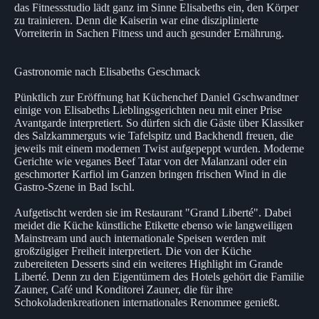
das Fitnessstudio lädt ganz im Sinne Elisabeths ein, den Körper
zu trainieren. Denn die Kaiserin war eine disziplinierte
Vorreiterin in Sachen Fitness und auch gesunder Ernährung.
Gastronomie nach Elisabeths Geschmack
Pünktlich zur Eröffnung hat Küchenchef Daniel Gschwandtner
einige von Elisabeths Lieblingsgerichten neu mit einer Prise
Avantgarde interpretiert. So dürfen sich die Gäste über Klassiker
des Salzkammerguts wie Tafelspitz und Backhendl freuen, die
jeweils mit einem modernen Twist aufgepeppt wurden. Moderne
Gerichte wie veganes Beef Tatar von der Malanzani oder ein
geschmorter Karfiol im Ganzen bringen frischen Wind in die
Gastro-Szene in Bad Ischl.
Aufgetischt werden sie im Restaurant "Grand Liberté". Dabei
meidet die Küche künstliche Etikette ebenso wie langweiligen
Mainstream und auch internationale Speisen werden mit
großzügiger Freiheit interpretiert. Die von der Küche
zubereiteten Desserts sind ein weiteres Highlight im Grande
Liberté. Denn zu den Eigentümern des Hotels gehört die Familie
Zauner, Café und Konditorei Zauner, die für ihre
Schokoladenkreationen internationales Renommee genießt.