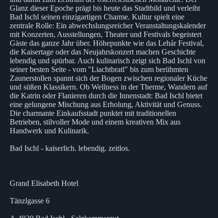
Glanz dieser Epoche prägt bis heute das Stadtbild und verleiht
Bad Ischl seinen einzigartigen Charme. Kultur spielt eine
zentrale Rolle: Ein abwechslungsreicher Veranstaltungskalender
mit Konzerten, Ausstellungen, Theater und Festivals begeistert
Gäste das ganze Jahr über. Höhepunkte wie das Lehár Festival,
die Kaisertage oder das Neujahrskonzert machen Geschichte
lebendig und spürbar. Auch kulinarisch zeigt sich Bad Ischl von
seiner besten Seite - vom "Liachtbratl" bis zum berühmten
Zaunerstollen spannt sich der Bogen zwischen regionaler Küche
und süßen Klassikern. Ob Wellness in der Therme, Wandern auf
die Katrin oder Flanieren durch die Innenstadt: Bad Ischl bietet
eine gelungene Mischung aus Erholung, Aktivität und Genuss.
Die charmante Einkaufsstadt punktet mit traditionellen
Betrieben, stilvoller Mode und einem kreativen Mix aus
Handwerk und Kulinarik.
Bad Ischl - kaiserlich. lebendig. zeitlos.
Grand Elisabeth Hotel
Tänzlgasse 6