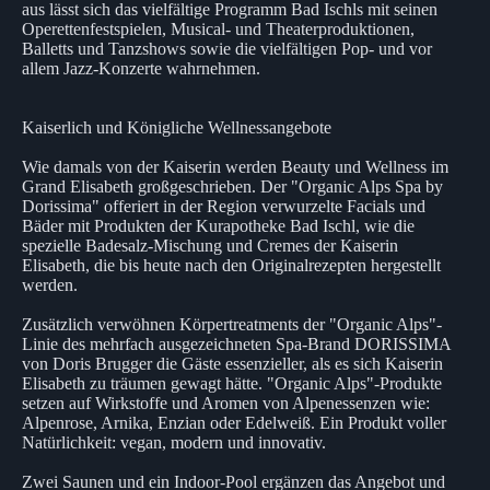
aus lässt sich das vielfältige Programm Bad Ischls mit seinen
Operettenfestspielen, Musical- und Theaterproduktionen,
Balletts und Tanzshows sowie die vielfältigen Pop- und vor
allem Jazz-Konzerte wahrnehmen.
Kaiserlich und Königliche Wellnessangebote
Wie damals von der Kaiserin werden Beauty und Wellness im
Grand Elisabeth großgeschrieben. Der "Organic Alps Spa by
Dorissima" offeriert in der Region verwurzelte Facials und
Bäder mit Produkten der Kurapotheke Bad Ischl, wie die
spezielle Badesalz-Mischung und Cremes der Kaiserin
Elisabeth, die bis heute nach den Originalrezepten hergestellt
werden.
Zusätzlich verwöhnen Körpertreatments der "Organic Alps"-
Linie des mehrfach ausgezeichneten Spa-Brand DORISSIMA
von Doris Brugger die Gäste essenzieller, als es sich Kaiserin
Elisabeth zu träumen gewagt hätte. "Organic Alps"-Produkte
setzen auf Wirkstoffe und Aromen von Alpenessenzen wie:
Alpenrose, Arnika, Enzian oder Edelweiß. Ein Produkt voller
Natürlichkeit: vegan, modern und innovativ.
Zwei Saunen und ein Indoor-Pool ergänzen das Angebot und