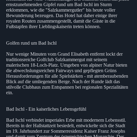
ernstzunehmenden Gipfel rund um Bad Ischl im Sturm
erklommen, wie die "Salzkammergutler" bis heute voller
Bewunderung bezeugen. Das Hotel hat daher einige ihrer
royalen Routen zusammengestellt, damit die Gäste in die
Fußstapfen ihrer Lieblingskaiserin treten können.
Golfen rund um Bad Ischl
Nur wenige Minuten vom Grand Elisabeth entfernt lockt der
traditionsreiche Golfclub Salzkammergut mit seinem
malerischen 18-Loch-Platz. Umgeben von alpiner Natur bieten
die abwechslungsreichen Fairways und gepflegten Grüns
Herausforderungen für alle Spielstärken - mit atemberaubenden
Blick auf die umliegenden Berge. Nach der Runde lädt das
stilvolle Clubhaus zum Entspannen bei regionalen Spezialitäten
ein.
Bad Ischl - Ein kaiserliches Lebensgefühl
Bad Ischl verbindet imperiales Erbe mit modernem Lebensstil.
Bereits in der Hallstattzeit besiedelt, entwickelte sich die Stadt
im 19. Jahrhundert zur Sommerresidenz Kaiser Franz Josephs
und damit zum Zentrum der österreichischen Monarchie. Der