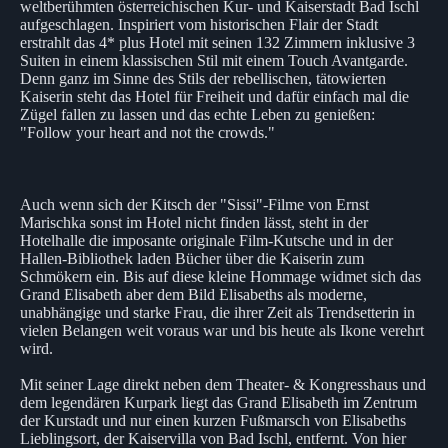
weltberühmten österreichischen Kur- und Kaiserstadt Bad Ischl
aufgeschlagen. Inspiriert vom historischen Flair der Stadt
erstrahlt das 4* plus Hotel mit seinen 132 Zimmern inklusive 3
Suiten in einem klassischen Stil mit einem Touch Avantgarde.
Denn ganz im Sinne des Stils der rebellischen, tätowierten
Kaiserin steht das Hotel für Freiheit und dafür einfach mal die
Zügel fallen zu lassen und das echte Leben zu genießen:
"Follow your heart and not the crowds."
Auch wenn sich der Kitsch der "Sissi"-Filme von Ernst
Marischka sonst im Hotel nicht finden lässt, steht in der
Hotelhalle die imposante originale Film-Kutsche und in der
Hallen-Bibliothek laden Bücher über die Kaiserin zum
Schmökern ein. Bis auf diese kleine Hommage widmet sich das
Grand Elisabeth aber dem Bild Elisabeths als moderne,
unabhängige und starke Frau, die ihrer Zeit als Trendsetterin in
vielen Belangen weit voraus war und bis heute als Ikone verehrt
wird.
Mit seiner Lage direkt neben dem Theater- & Kongresshaus und
dem legendären Kurpark liegt das Grand Elisabeth im Zentrum
der Kurstadt und nur einen kurzen Fußmarsch von Elisabeths
Lieblingsort, der Kaiservilla von Bad Ischl, entfernt. Von hier