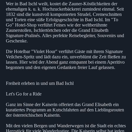
Wer in Bad Ischl weilt, kostet die Zauner-Köstlichkeiten der
ehemaligen k. u. k. Hochzuckerbäckerei zumindest einmal. Seit
1832 sind die kunstvoll komponierten Strudel, Cremeschnitten
und Torten eine süße Erfolgsgeschichte in Bad Ischl. Im "To
Go" Hotel-Shop verführt Feines wie der weltberühmte
Zaunerstollen, Ischlertörtchen oder die Grand Elisabeth
Signature-Pralinés. Alles perfekte Reisebegleiter, Souvenirs und
Geschenke.
Die Hotelbar "Violet Hour" verführt Gäste mit ihrem Signature
Veilchen-Spritz und lädt dazu ein, unverblümt die Zeit fließen zu
lassen. Hier wird der Abend ganz entspannt bei einem Aperitivo
begonnen und den eigenen Gedanken freier Lauf gelassen.
Freiheit erleben in und um Bad Ischl
Let's Go for a Ride
Ganz im Sinne der Kaiserin offeriert das Grand Elisabeth ein
kuratiertes Programm an Kutschfahrten auf den Lieblingsrouten
der österreichischen Kaiserin.
Mit den vielen Bergen und Wanderwegen ist die Stadt ein echtes
Herzstück für viele Wanderlustige. Die Kaiserin selbst hat jeden