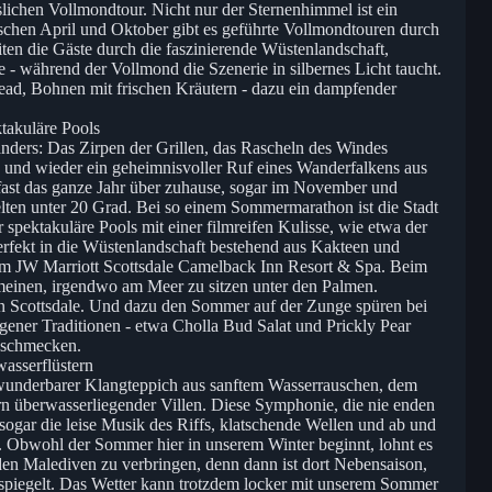
slichen Vollmondtour. Nicht nur der Sternenhimmel ist ein
chen April und Oktober gibt es geführte Vollmondtouren durch
en die Gäste durch die faszinierende Wüstenlandschaft,
 - während der Vollmond die Szenerie in silbernes Licht taucht.
ead, Bohnen mit frischen Kräutern - dazu ein dampfender
takuläre Pools
nders: Das Zirpen der Grillen, das Rascheln des Windes
und wieder ein geheimnisvoller Ruf eines Wanderfalkens aus
 fast das ganze Jahr über zuhause, sogar im November und
lten unter 20 Grad. Bei so einem Sommermarathon ist die Stadt
ur spektakuläre Pools mit einer filmreifen Kulisse, wie etwa der
erfekt in die Wüstenlandschaft bestehend aus Kakteen und
l im JW Marriott Scottsdale Camelback Inn Resort & Spa. Beim
meinen, irgendwo am Meer zu sitzen unter den Palmen.
 in Scottsdale. Und dazu den Sommer auf der Zunge spüren bei
ener Traditionen - etwa Cholla Bud Salat und Prickly Pear
t schmecken.
asserflüstern
wunderbarer Klangteppich aus sanftem Wasserrauschen, dem
 überwasserliegender Villen. Diese Symphonie, die nie enden
sogar die leise Musik des Riffs, klatschende Wellen und ab und
e. Obwohl der Sommer hier in unserem Winter beginnt, lohnt es
en Malediven zu verbringen, denn dann ist dort Nebensaison,
rspiegelt. Das Wetter kann trotzdem locker mit unserem Sommer