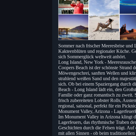
Sommer nach frischer Meeresbrise und L
Kakteenblüten und regionaler Küche. Ge
sich Sommerglück weltweit anhört.
Long Island, New York - Meeresrausche
Coopers Beach ist der schönste Strand 
Möwengeschrei, sanften Wellen und kli
strahlend weißen Sand und den majestä
sich. Ob bei einem Spaziergang durch 
Beach - Long Island lädt ein, den Großs
Familie oder ganz romantisch zu zweit. 
frisch zubereiteten Lobster Rolls, Auste
regional, saisonal, perfekt für ein Pickn
Monument Valley, Arizona - Lagerfeuerk
Im Monument Valley in Arizona klingt de
Lagerfeuers, das rhythmische Traben de
Geschichten durch die Felsen trägt. Auf
mit allen Sinnen - ob beim traditionell