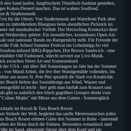
rch den Sand laufen, fangfrischem Thunfisch-Sashimi genießen,
iges Kokos-Dessert naschen. Das ist wahres Soulfood.
rbon & Straßenmusik
 Fest für die Ohren: Von Straßenmusik am Waterfront Park über
 hin zu mitreißendem Bluegrass beim abendlichen Picknick im
mmer mit musikalischer Vielfalt. Der Herzschlag Kentuckys lässt
nt Wednesday spüren: Ein monatliches, kostenloses Open-Air-
ale und nationale Bands ins Rampenlicht stellt. Für Freunde der
sville Folk School Summer Festival ein Geheimtipp.So viel
t Bourbon-infused BBQ-Rippchen, Hot Brown Sandwich - eine
gekühlter Old Fashioned, stilecht serviert zur Live-Musik.
lück zwischen Street Art und Sonnenrekord
dt der USA - mit über 360 Sonnentagen im Jahr hat der Sommer
 - von Mural Artists, die live ihre Wandgemälde vollenden, bis
hne am neuen St. Pete Pier sprudelt die Stadt vor Kreativität.
ter Beach liefern das Sounddesign aus Wind, Wasser und
nsgefühl ist leicht - hier geht man barfuß zum Konzert und
gibt es natürlich den frisch gegrillten Grouper direkt vom
er "Cuban Mojito" mit Minze aus dem Garten - Sommerglück
cktails im Bucuti & Tara Beach Resort
n Strände der Welt, begleitet das sanfte Meeresrauschen jeden
ra Beach Resort erleben Gäste den Sommer in Ruhe - untermalt
hen der Brise durch die Palmen. Besonders romantisch sind
üße im Sand, glitzernde Sterne über dem Kopf und ein