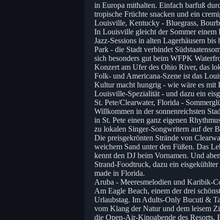
in Europa mithalten. Einfach barfuß du
tropische Früchte snacken und ein crem
Louisville, Kentucky - Bluegrass, Bou
In Louisville gleicht der Sommer einem
Jazz-Sessions in alten Lagerhäusern bis
Park - die Stadt verbindet Südstaatenso
sich besonders gut beim WFPK Waterfro
Konzert am Ufer des Ohio River, das lok
Folk- und Americana-Szene ist das Loui
Kultur macht hungrig - wie wäre es mi
Louisville-Spezialität - und dazu ein eis
St. Pete/Clearwater, Florida - Sommerg
Willkommen in der sonnenreichsten Sta
in St. Pete einen ganz eigenen Rhythmus
zu lokalen Singer-Songwritern auf der Bü
Die preisgekrönten Strände von Clearwa
weichem Sand unter den Füßen. Das Lebe
kennt den DJ beim Vornamen. Und abends 
Strand-Foodtruck, dazu ein eisgekühlt
made in Florida.
Aruba - Meeresmelodien und Karibik-Co
Am Eagle Beach, einem der drei schönste
Urlaubstag. Im Adults-Only Bucuti & Ta
vom Klang der Natur und dem leisem Zie
die Open-Air-Kinoabende des Resorts, F