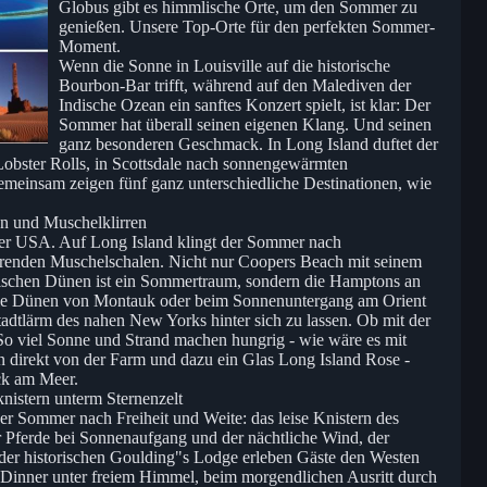
Globus gibt es himmlische Orte, um den Sommer zu
genießen. Unsere Top-Orte für den perfekten Sommer-
Moment.
Wenn die Sonne in Louisville auf die historische
Bourbon-Bar trifft, während auf den Malediven der
Indische Ozean ein sanftes Konzert spielt, ist klar: Der
Sommer hat überall seinen eigenen Klang. Und seinen
ganz besonderen Geschmack. In Long Island duftet der
obster Rolls, in Scottsdale nach sonnengewärmten
meinsam zeigen fünf ganz unterschiedliche Destinationen, wie
n und Muschelklirren
der USA. Auf Long Island klingt der Sommer nach
rrenden Muschelschalen. Nicht nur Coopers Beach mit seinem
tischen Dünen ist ein Sommertraum, sondern die Hamptons an
die Dünen von Montauk oder beim Sonnenuntergang am Orient
tadtlärm des nahen New Yorks hinter sich zu lassen. Ob mit der
So viel Sonne und Strand machen hungrig - wie wäre es mit
rn direkt von der Farm und dazu ein Glas Long Island Rose -
ick am Meer.
nistern unterm Sternenzelt
r Sommer nach Freiheit und Weite: das leise Knistern des
r Pferde bei Sonnenaufgang und der nächtliche Wind, der
 der historischen Goulding"s Lodge erleben Gäste den Westen
en Dinner unter freiem Himmel, beim morgendlichen Ausritt durch