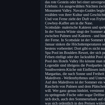
das rote Gestein oder bei einer unverges
Erlebnis: An ausgewählten Nächten zwis
Monument Valley. Navajo-Guides begleit
erzählen von ihrer Kultur und Geschichte
Und von Ferne zieht der Duft von Frybr
Cowboy-Kaffee am in die Nase.
Scottsdale- malerische Kakteen und spek
In der Sonora-Wüste singt der Sommer a
zwischen Palmen und Kakteen - und hin 
der Ferne. In Scottsdale ist der Sommer
Januar sinken die Höchsttemperaturen se
bestens vorbereitet: Dort gibt es nicht n
Spa Pool im Boulders Resort, der sich p
Felsen einfügt oder der Jackrabbit Poo
Pool des Hotels Valley Ho könnte man 
Legendär sind übrigens die Poolparties
Southwestern-Küche mit Einflüssen indig
Margaritas, die nach Sonne und Freihei
Malediven - Wellenrhythmus und Unterw
Auf den Malediven ist der Sommer ein 
Rascheln von Palmen und dem Plätschern
will. Wer ganz genau hinhört, vernimmt 
zu springende Fische oder sogar Delfin
sich doch, auch den Sommerurlaub auf d
was sich ordentlich in den Preisen wide