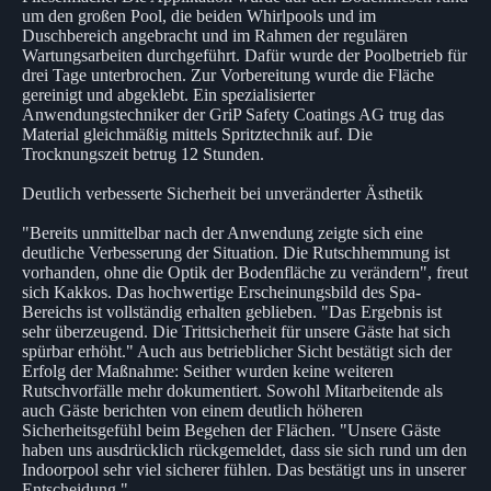
um den großen Pool, die beiden Whirlpools und im
Duschbereich angebracht und im Rahmen der regulären
Wartungsarbeiten durchgeführt. Dafür wurde der Poolbetrieb für
drei Tage unterbrochen. Zur Vorbereitung wurde die Fläche
gereinigt und abgeklebt. Ein spezialisierter
Anwendungstechniker der GriP Safety Coatings AG trug das
Material gleichmäßig mittels Spritztechnik auf. Die
Trocknungszeit betrug 12 Stunden.
Deutlich verbesserte Sicherheit bei unveränderter Ästhetik
"Bereits unmittelbar nach der Anwendung zeigte sich eine
deutliche Verbesserung der Situation. Die Rutschhemmung ist
vorhanden, ohne die Optik der Bodenfläche zu verändern", freut
sich Kakkos. Das hochwertige Erscheinungsbild des Spa-
Bereichs ist vollständig erhalten geblieben. "Das Ergebnis ist
sehr überzeugend. Die Trittsicherheit für unsere Gäste hat sich
spürbar erhöht." Auch aus betrieblicher Sicht bestätigt sich der
Erfolg der Maßnahme: Seither wurden keine weiteren
Rutschvorfälle mehr dokumentiert. Sowohl Mitarbeitende als
auch Gäste berichten von einem deutlich höheren
Sicherheitsgefühl beim Begehen der Flächen. "Unsere Gäste
haben uns ausdrücklich rückgemeldet, dass sie sich rund um den
Indoorpool sehr viel sicherer fühlen. Das bestätigt uns in unserer
Entscheidung."