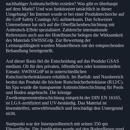
nachhaltiger Antirutscheffekt erzielen? Was gibt es überhaupt
auf dem Markt? Und was funktioniert tatsächlich in dieser
Umgebung? Im Internet wurde er bei einer Produktrecherche auf
die GriP Safety Coatings AG aufmerksam. Das Schweizer
Unternehmen hat sich auf die Oberflächenbeschichtung mit
Antirutsch-Effekt spezialisiert. Zahlreiche internationale
Referenzen auch aus der Hotelbranche belegen die Wirksamkeit
des Materials SWISSGrip. Zur Bewertung der
Leistungsfähigkeit wurden Musterfliesen mit der entsprechenden
Behandlung bereitgestellt.
Auf dieser Basis fiel die Entscheidung auf das Produkt GSAS
medium. Ob für den privaten, öffentlichen oder kommerziellen
Einsatz: SWISSGriP ist in unterschiedlichen
Rutschsicherheitsklassen erhältlich. Im Barfuß- und Nassbereich
besitzt das Produkt die höchste Rutschsicherheitsklasse (R12/C).
Im Spa wurde die transparente Antirutschbeschichtung für Pools
und Boden angebracht. Die körnige
Zweikomponentenbeschichtung entspricht der DIN EN 16165,
ist LGA-zertifiziert und UV-beständig. Das Material ist
lösemittelfrei, umweltfreundlich und beschädigt den Untergrund
nicht.
Startpunkt war der Innenpoolbereich mit seinen 350 qm
Fliesenfläche. Die Applikation wurde auf den Bodenfliesen rund