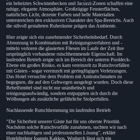
ein beheiztes Schwimmbecken und Jacuzzi-Zonen schaffen eine
ruhige, elegante Atmosphäre. Großzügige Fensterflächen,
natürliches Licht, dezente Farben und helle Materialien
unterstreichen den exklusiven Charakter des Spa-Bereichs. Auch
die stilvoll gestalteten Ruheräume prägen das Ambiente.
Hier zeigte sich ein zunehmender Sicherheitsbedarf. Durch
Abnutzung in Kombination mit Reinigungsverfahren und -
mitteln verloren die glasierten Fliesen im Laufe der Zeit ihre
ursprünglich vorhandene rutschhemmende Eigenschaft. Im
laufenden Betrieb zeigte sich im Bereich der unteren Pooldeck-
Ebene ein großes Risiko, es kam vereinzelt zu Rutschvorfällen
mit Gästen - sogar vereinzelt mit geringfügigen Verletzungen.
Das Hotel versuchte dem Problem mit Antirutschmatten zu
begegnen, die auf den Gehwegen ausgelegt wurden. Doch diese
Behelfsmittel sind nicht nur unästhetisch und
reinigungsaufwändig, sondern entpuppten sich durch die
Wölbungen als zusätzliche gefährliche Stolperfallen.
Nachlassende Rutschhemmung im laufenden Betrieb
"Die Sicherheit unserer Gäste hat für uns oberste Priorität.
Nachdem solche Rutschvorfälle zunahmen, suchten wir nach
einer nachhaltigen und professionellen Lösung", erklärt
Hoteldirektor Ioannis Kakkos. Wodurch lässt sich ein