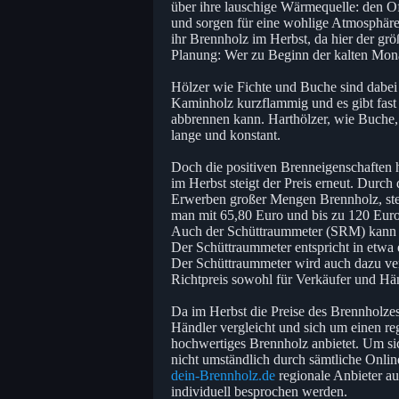
über ihre lauschige Wärmequelle: den Of
und sorgen für eine wohlige Atmosphäre
ihr Brennholz im Herbst, da hier der gr
Planung: Wer zu Beginn der kalten Monat
Hölzer wie Fichte und Buche sind dabei 
Kaminholz kurzflammig und es gibt fast 
abbrennen kann. Harthölzer, wie Buche,
lange und konstant.
Doch die positiven Brenneigenschaften h
im Herbst steigt der Preis erneut. Durch
Erwerben großer Mengen Brennholz, steig
man mit 65,80 Euro und bis zu 120 Euro
Auch der Schüttraummeter (SRM) kann 
Der Schüttraummeter entspricht in etwa
Der Schüttraummeter wird auch dazu ver
Richtpreis sowohl für Verkäufer und Händ
Da im Herbst die Preise des Brennholzes
Händler vergleicht und sich um einen reg
hochwertiges Brennholz anbietet. Um si
nicht umständlich durch sämtliche Onli
dein-Brennholz.de
regionale Anbieter auf
individuell besprochen werden.