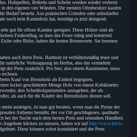
en. Holzpellets, Briketts und Scheite werden wieder verheizt
 in den eigenen vier Wänden. Die meisten Ofenbesitzer kaufen
ößte Bedarf besteht. Aus praktischen Gründen oder unbedarfter
e noch kein Kaminholz hat, benötigt es jetzt dringend.
sehr gut für offene Kamine geeignet. Diese Hölzer sind als
keinen Funkenflug, so dass das Feuer ruhig und knisternd
 Eiche oder Birke, haben die besten Brennwerte. Sie brennen
aben auch ihren Preis. Hartholz ist verhältnismäßig teuer und
 die natürliche Verknappung im Herbst, also das vermehrte
t der Preis zusätzlich. Pro Ster, also einem Raummeter, muss
 rechnen.
beim Kauf von Brennholz als Einheit begegnen.
 einer locker geschütteten Menge Holz von einem Kubikmeter.
wendet, den Scheitholzpreisindex anzugeben, der als
ler, als auch für die Käufer des Brennholzes dienen soll.
 meist ansteigen, ist man gut beraten, wenn man die Preise der
ionalen Anbieter bemüht, der vor Ort geschlagenes, qualitativ
ch bei der Suche nach dem besten Preis und ortsnahen Händlern
ne-Angebote klicken zu müssen, haben wir auf
http://www.klick-
gelistet. Diese können sofort kontaktiert und der Preis