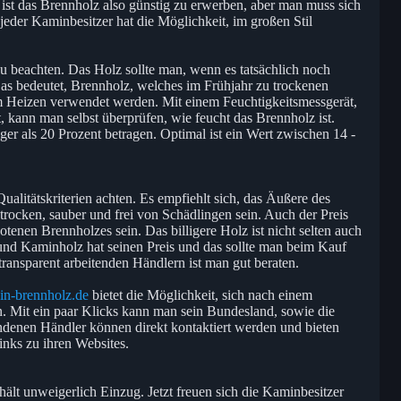
st das Brennholz also günstig zu erwerben, aber man muss sich
t jeder Kaminbesitzer hat die Möglichkeit, im großen Stil
zu beachten. Das Holz sollte man, wenn es tatsächlich noch
. Das bedeutet, Brennholz, welches im Frühjahr zu trockenen
um Heizen verwendet werden. Mit einem Feuchtigkeitsmessgerät,
, kann man selbst überprüfen, wie feucht das Brennholz ist.
iger als 20 Prozent betragen. Optimal ist ein Wert zwischen 14 -
alitätskriterien achten. Es empfiehlt sich, das Äußere des
trocken, sauber und frei von Schädlingen sein. Auch der Preis
otenen Brennholzes sein. Das billigere Holz ist nicht selten auch
und Kaminholz hat seinen Preis und das sollte man beim Kauf
transparent arbeitenden Händlern ist man gut beraten.
in-brennholz.de
bietet die Möglichkeit, sich nach einem
. Mit ein paar Klicks kann man sein Bundesland, sowie die
enen Händler können direkt kontaktiert werden und bieten
inks zu ihren Websites.
ält unweigerlich Einzug. Jetzt freuen sich die Kaminbesitzer