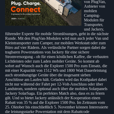
von PlugVan,
Anbieter von
mobilen
Camping-
Modulen für
Transporter,
und Jackery,
führender Experte für mobile Stromlösungen, geht in die nächste
Runde. Mit den PlugVan-Modulen wird nun auch jeder Van und
Kleintransporter zum Camper, zur mobilen Werkstatt oder zum
Büro auf vier Rädern. Als verlässliche Partner sorgen dabei die
tragbaren Powerstations von Jackery für eine sichere
Stromversorgung - ob für einen köstlichen Kaffee, die verbauten
Lichtleisten oder zum Laden mobiler Geräte. So kommt ab
sofort auf Wunsch auch die Explorer 1500 Pro zum Einsatz, die
mit einer Kapazität von 1512 Wh und 1800 Watt Dauerleistung
auch stromhungrige Geräte über die insgesamt sieben
Anschlüsse am Laufen hält. Geladen wird das Kraftpaket dabei
nicht nur während der Fahrt per 12-Volt-Anschluss oder über
Landstrom, sondern optional auch über die mobilen Solarpanels
Jackery SolarSaga. Ein perfektes Match also, dass es zu feiern
gilt. Und so bietet Jackery anlässlich der Kooperation einen
Rabatt von 35 % auf die Explorer 1500 Pro. Im Zeitraum vom
25. Oktober bis einschließlich 5. November können Interessierte
die leistungsstarke Powerstation mit dem Rabattcode