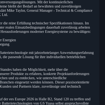
tromversorgungslösungen. Mit der kontinuierlichen
eme bleibt der Bedarf an bewährten und zuverlässigen
klärt Mike Taylor, General Manager - Technical & Compliance
 Ltd.
 die reine Erfüllung technischer Spezifikationen hinaus. Im
ter realen Einsatzbedingungen dauerhaft zuverlässig arbeiten
e Herausforderungen moderner Energiesysteme zu bewältigen:
er Energien
sorgung
 Batterietechnologie mit jahrzehntelanger Anwendungserfahrung
, die passende Lösung für ihre individuellen betrieblichen
 Standes haben die Möglichkeit, mehr über die
unserer Produkte zu erfahren, konkrete Projektanforderungen
chen und zu entdecken, wie unterschiedliche
 Branchen eingesetzt werden können. Dieser praxisorientierte
Kunden und Partnern klare, zuverlässige und technisch
f der ees Europe 2026 in Halle B2, Stand 120 zu treffen und
e Batterietechnologien von GS Yuasa selbst anspruchsvollste