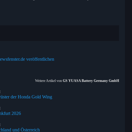
ewsfenster.de veröffentlichen
Weitere Artikel von
GS YUASA Battery Germany GmbH
H
srüster der Honda Gold Wing
H
nkfurt 2026
H
chland und Österreich