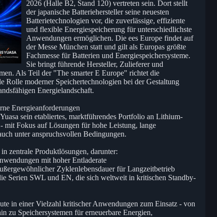
2026 (Halle B2, Stand 120) vertreten sein. Dort stellt
der japanische Batteriehersteller seine neuesten
Batterietechnologien vor, die zuverlässige, effiziente
und flexible Energiespeicherung für unterschiedlichste
Anwendungen ermöglichen. Die ees Europe findet auf
der Messe München statt und gilt als Europas größte
Fachmesse für Batterien und Energiespeichersysteme.
Sie bringt führende Hersteller, Zulieferer und
men. Als Teil der "The smarter E Europe" richtet die
ale Rolle moderner Speichertechnologien bei der Gestaltung
tandsfähigen Energielandschaft.
erne Energieanforderungen
uasa sein etabliertes, marktführendes Portfolio an Lithium-
 mit Fokus auf Lösungen für hohe Leistung, lange
auch unter anspruchsvollen Bedingungen.
in zentrale Produktlösungen, darunter:
wendungen mit hoher Entladerate
ßergewöhnlicher Zyklenlebensdauer für Langzeitbetrieb
die Serien SWL und EN, die sich weltweit in kritischen Standby-
te in einer Vielzahl kritischer Anwendungen zum Einsatz - von
n zu Speichersystemen für erneuerbare Energien,