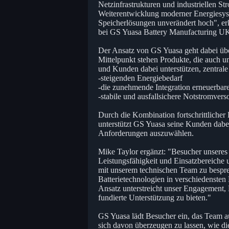
Netzinfrastrukturen und industriellen S
Weiterentwicklung moderner Energiesyst
Speicherlösungen unverändert hoch", er
bei GS Yuasa Battery Manufacturing UK
Der Ansatz von GS Yuasa geht dabei über
Mittelpunkt stehen Produkte, die auch un
und Kunden dabei unterstützen, zentral
-steigenden Energiebedarf
-die zunehmende Integration erneuerbar
-stabile und ausfallsichere Notstromver
Durch die Kombination fortschrittlicher
unterstützt GS Yuasa seine Kunden dabei
Anforderungen auszuwählen.
Mike Taylor ergänzt: "Besucher unseres
Leistungsfähigkeit und Einsatzbereiche 
mit unserem technischen Team zu bespre
Batterietechnologien in verschiedensten
Ansatz unterstreicht unser Engagement, 
fundierte Unterstützung zu bieten."
GS Yuasa lädt Besucher ein, das Team au
sich davon überzeugen zu lassen, wie di