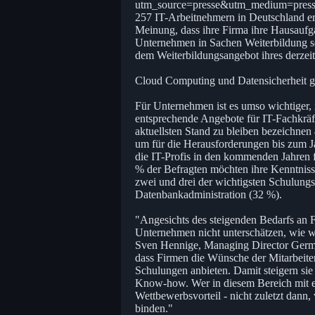
utm_source=presse&utm_medium=press
257 IT-Arbeitnehmern in Deutschland erge
Meinung, dass ihre Firma ihre Hausaufg
Unternehmen in Sachen Weiterbildung se
dem Weiterbildungsangebot ihres derzeit
Cloud Computing und Datensicherheit g
Für Unternehmen ist es umso wichtiger, i
entsprechende Angebote für IT-Fachkräf
aktuellsten Stand zu bleiben bezeichnen 
um für die Herausforderungen bis zum 
die IT-Profis in den kommenden Jahren f
% der Befragten möchten ihre Kenntnis
zwei und drei der wichtigsten Schulungs
Datenbankadministration (32 %).
"Angesichts des steigenden Bedarfs an 
Unternehmen nicht unterschätzen, wie wi
Sven Hennige, Managing Director German
dass Firmen die Wünsche der Mitarbeite
Schulungen anbieten. Damit steigern sie 
Know-how. Wer in diesem Bereich mit e
Wettbewerbsvorteil - nicht zuletzt dann,
binden."