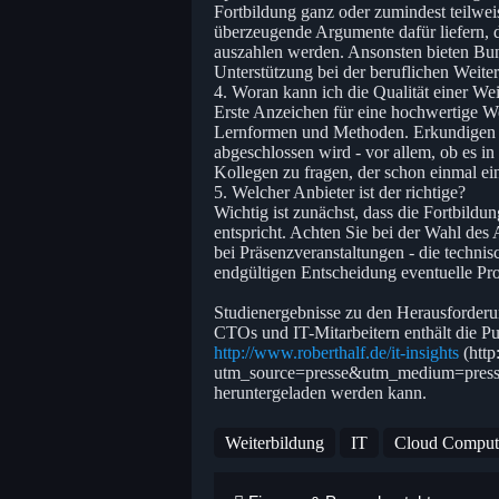
Fortbildung ganz oder zumindest teilwe
überzeugende Argumente dafür liefern, 
auszahlen werden. Ansonsten bieten Bu
Unterstützung bei der beruflichen Weite
4. Woran kann ich die Qualität einer We
Erste Anzeichen für eine hochwertige We
Lernformen und Methoden. Erkundigen Si
abgeschlossen wird - vor allem, ob es in 
Kollegen zu fragen, der schon einmal ei
5. Welcher Anbieter ist der richtige?
Wichtig ist zunächst, dass die Fortbild
entspricht. Achten Sie bei der Wahl des
bei Präsenzveranstaltungen - die technis
endgültigen Entscheidung eventuelle Pr
Studienergebnisse zu den Herausforderu
CTOs und IT-Mitarbeitern enthält die Pub
http://www.roberthalf.de/it-insights
(http
utm_source=presse&utm_medium=press
heruntergeladen werden kann.
Weiterbildung
IT
Cloud Comput