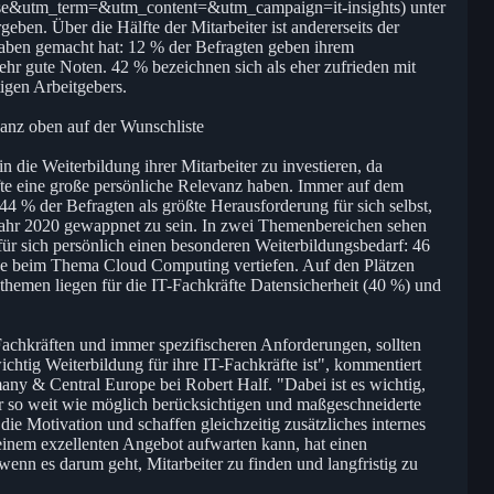
e&utm_term=&utm_content=&utm_campaign=it-insights) unter
ben. Über die Hälfte der Mitarbeiter ist andererseits der
aben gemacht hat: 12 % der Befragten geben ihrem
hr gute Noten. 42 % bezeichnen sich als eher zufrieden mit
igen Arbeitgebers.
anz oben auf der Wunschliste
n die Weiterbildung ihrer Mitarbeiter zu investieren, da
te eine große persönliche Relevanz haben. Immer auf dem
44 % der Befragten als größte Herausforderung für sich selbst,
Jahr 2020 gewappnet zu sein. In zwei Themenbereichen sehen
ür sich persönlich einen besonderen Weiterbildungsbedarf: 46
se beim Thema Cloud Computing vertiefen. Auf den Plätzen
themen liegen für die IT-Fachkräfte Datensicherheit (40 %) und
Fachkräften und immer spezifischeren Anforderungen, sollten
chtig Weiterbildung für ihre IT-Fachkräfte ist", kommentiert
y & Central Europe bei Robert Half. "Dabei ist es wichtig,
r so weit wie möglich berücksichtigen und maßgeschneiderte
die Motivation und schaffen gleichzeitig zusätzliches internes
inem exzellenten Angebot aufwarten kann, hat einen
 wenn es darum geht, Mitarbeiter zu finden und langfristig zu