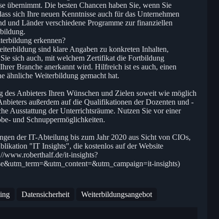
ise übernimmt. Die besten Chancen haben Sie, wenn Sie
dass sich Ihre neuen Kenntnisse auch für das Unternehmen
nd und Länder verschiedene Programme zur finanziellen
rbildung.
iterbildung erkennen?
iterbildung sind klare Angaben zu konkreten Inhalten,
e sich auch, mit welchem Zertifikat die Fortbildung
Ihrer Branche anerkannt wird. Hilfreich ist es auch, einen
ne ähnliche Weiterbildung gemacht hat.
ung des Anbieters Ihren Wünschen und Zielen soweit wie möglich
 Anbieters außerdem auf die Qualifikationen der Dozenten und -
che Ausstattung der Unterrichtsräume. Nutzen Sie vor einer
obe- und Schnuppermöglichkeiten.
ngen der IT-Abteilung bis zum Jahr 2020 aus Sicht von CIOs,
likation "IT Insights", die kostenlos auf der Website
://www.roberthalf.de/it-insights?
e&utm_term=&utm_content=&utm_campaign=it-insights)
ing
Datensicherheit
Weiterbildungsangebot