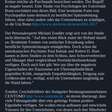
Keiner möchte als Psychopath bezeichnet werden. Der Begriff
ist negativ besetzt. Eine Studie von Psychologen der Universität
Bonn erschüttert nun dieses Bild. Eine bestimmte Form von
Psychopathie kann demnach zu beruflicher Spitzenleistung
führen, ohne dabei andere oder das Unternehmen zu schädigen,
so die Uni Bonn
https://www.uni-bonn.de/neues/061-2017
Der Personalexperte Michael Zondler zeigt sich von der Studie
nicht überrascht. "Auf den ersten Blick mutet der Befund skurril
an: Bestimmte Formen von seelischer Erkrankung sollen
berufliche Spitzenleistungen ermöglichen. Doch schon die
amerikanischen Psychiater Paul Babiak und Robert D. Hare
kamen in ihren Studien zu dem Schluss, dass Schwerverbrecher
und Manager über vergleichbare Persönlichkeitsmerkmale
verfügen. Doch auch hier gilt: Wer nur über die negativen
Eigenschaften des Narzissmus wie Überempfindlichkeit
gegenüber Kritik, mangelnde Empathiefähigkeit, Neigung zum
Größenwahn etc. verfügt, wird ein Unternehmen langfristig an
die Wand fahren."
Zondler, Geschäftsführer des Stuttgarter Beratungsunternehmens
CENTOMO
http://www.centomo.de
, ist davon überzeugt, dass
viele Führungskräfte über eine gehörige Portion positive
Eigenliebe verfügen. Sie wollen etwas aufbauen und entwickeln
Visionen für ihre Unternehmen, von denen auch ihre Mitarbeiter