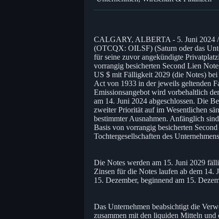
CALGARY, ALBERTA - 5. Juni 2024 / 
(OTCQX: OILSF) (Saturn oder das Unte
für seine zuvor angekündigte Privatplat
vorrangig besicherten Second Lien Not
US $ mit Fälligkeit 2029 (die Notes) be
Act von 1933 in der jeweils geltenden Fas
Emissionsangebot wird vorbehaltlich de
am 14. Juni 2024 abgeschlossen. Die Bes
zweiter Priorität auf im Wesentlichen 
bestimmter Ausnahmen. Anfänglich sind d
Basis von vorrangig besicherten Second
Tochtergesellschaften des Unternehmens
Die Notes werden am 15. Juni 2029 fälli
Zinsen für die Notes laufen ab dem 14. J
15. Dezember, beginnend am 15. Dezemb
Das Unternehmen beabsichtigt die Verw
zusammen mit den liquiden Mitteln und 