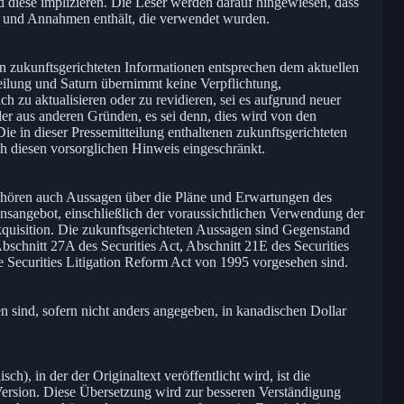
 diese implizieren. Die Leser werden darauf hingewiesen, dass
en und Annahmen enthält, die verwendet wurden.
nen zukunftsgerichteten Informationen entsprechen dem aktuellen
ilung und Saturn übernimmt keine Verpflichtung,
ch zu aktualisieren oder zu revidieren, sei es aufgrund neuer
der aus anderen Gründen, es sei denn, dies wird von den
ie in dieser Pressemitteilung enthaltenen zukunftsgerichteten
h diesen vorsorglichen Hinweis eingeschränkt.
ehören auch Aussagen über die Pläne und Erwartungen des
sangebot, einschließlich der voraussichtlichen Verwendung der
kquisition. Die zukunftsgerichteten Aussagen sind Gegenstand
schnitt 27A des Securities Act, Abschnitt 21E des Securities
Securities Litigation Reform Act von 1995 vorgesehen sind.
 sind, sofern nicht anders angegeben, in kanadischen Dollar
h), in der der Originaltext veröffentlicht wird, ist die
ge Version. Diese Übersetzung wird zur besseren Verständigung