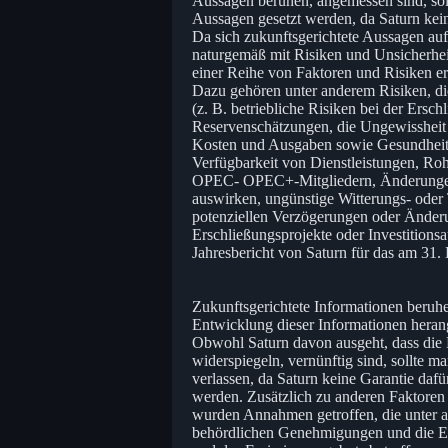
Aussagen beruhen, angemessen sind, soll
Aussagen gesetzt werden, da Saturn keine
Da sich zukunftsgerichtete Aussagen auf
naturgemäß mit Risiken und Unsicherhei
einer Reihe von Faktoren und Risiken er
Dazu gehören unter anderem Risiken, di
(z. B. betriebliche Risiken bei der Ersc
Reservenschätzungen, die Ungewissheit
Kosten und Ausgaben sowie Gesundheits-
Verfügbarkeit von Dienstleistungen, R
OPEC- OPEC+-Mitgliedern, Änderungen d
auswirken, ungünstige Witterungs- oder
potenziellen Verzögerungen oder Änderu
Erschließungsprojekte oder Investitions
Jahresbericht von Saturn für das am 31.
Zukunftsgerichtete Informationen beruh
Entwicklung dieser Informationen heran
Obwohl Saturn davon ausgeht, dass die E
widerspiegeln, vernünftig sind, sollte m
verlassen, da Saturn keine Garantie dafü
werden. Zusätzlich zu anderen Faktoren
wurden Annahmen getroffen, die unter an
behördlichen Genehmigungen und die Erf