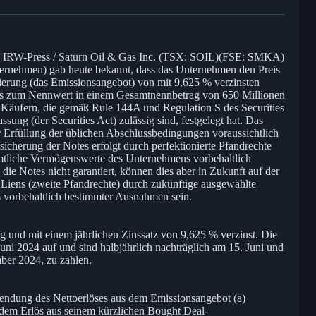
IRW-Press / Saturn Oil & Gas Inc. (TSX: SOIL)(FSE: SMKA)
rnehmen) gab heute bekannt, dass das Unternehmen den Preis
zierung (das Emissionsangebot) von mit 9,625 % verzinsten
es zum Nennwert in einem Gesamtnennbetrag von 650 Millionen
i Käufern, die gemäß Rule 144A und Regulation S des Securities
sung (der Securities Act) zulässig sind, festgelegt hat. Das
r Erfüllung der üblichen Abschlussbedingungen voraussichtlich
icherung der Notes erfolgt durch perfektionierte Pfandrechte
sämtliche Vermögenswerte des Unternehmens vorbehaltlich
ie Notes nicht garantiert, können dies aber in Zukunft auf der
 Liens (zweite Pfandrechte) durch zukünftige ausgewählte
 vorbehaltlich bestimmter Ausnahmen sein.
g und mit einem jährlichen Zinssatz von 9,625 % verzinst. Die
uni 2024 auf und sind halbjährlich nachträglich am 15. Juni und
er 2024, zu zahlen.
endung des Nettoerlöses aus dem Emissionsangebot (a)
dem Erlös aus seinem kürzlichen Bought Deal-