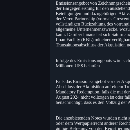
Emissionsangebot von Zeichnungsscheine
der Bargegenleistung für den ausstehen
Beteiligungen und dazugehörigen Aktiv
der Veren Partnership (vormals Crescent 
vollständigen Rückzahlung des vorrangig
allgemeine Unternehmenszwecke, wozu d
kann. Darüber hinaus hat sich Saturn a
Loan Facility (RBL) mit einer verfügbare
Transaktionsabschluss der Akquisition 
Infolge des Emissionsangebots wird sic
Millionen US$ belaufen.
Falls das Emissionsangebot vor der Akqu
Abschluss der Akquisition auf einem Tre
Mandatory Redemption, falls die mit der
August 2024 nicht vollzogen ist oder fa
benachrichtigt, dass es den Vollzug der 
Die anzubietenden Notes wurden nicht 
oder dem Wertpapierrecht anderer Rechts
gültige Befreiung von den Registrierungs