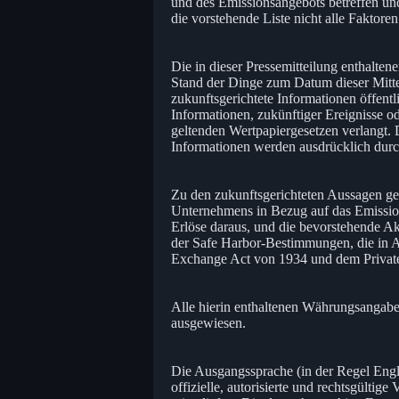
und des Emissionsangebots betreffen und
die vorstehende Liste nicht alle Faktor
Die in dieser Pressemitteilung enthalte
Stand der Dinge zum Datum dieser Mitte
zukunftsgerichtete Informationen öffentli
Informationen, zukünftiger Ereignisse o
geltenden Wertpapiergesetzen verlangt. D
Informationen werden ausdrücklich durc
Zu den zukunftsgerichteten Aussagen g
Unternehmens in Bezug auf das Emission
Erlöse daraus, und die bevorstehende A
der Safe Harbor-Bestimmungen, die in Ab
Exchange Act von 1934 und dem Private 
Alle hierin enthaltenen Währungsangaben
ausgewiesen.
Die Ausgangssprache (in der Regel Englisc
offizielle, autorisierte und rechtsgülti