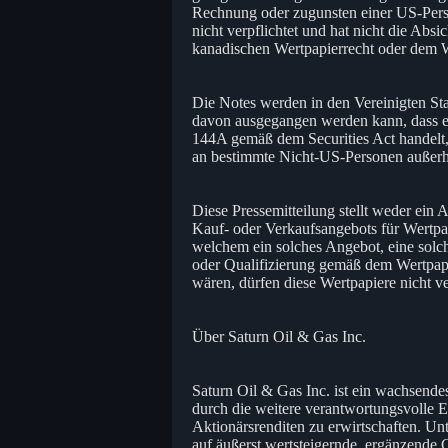
Rechnung oder zugunsten einer US-Pers
nicht verpflichtet und hat nicht die Abs
kanadischen Wertpapierrecht oder dem We
Die Notes werden in den Vereinigten St
davon ausgegangen werden kann, dass es 
144A gemäß dem Securities Act handelt,
an bestimmte Nicht-US-Personen außerha
Diese Pressemitteilung stellt weder ei
Kauf- oder Verkaufsangebots für Wertpap
welchem ein solches Angebot, eine solch
oder Qualifizierung gemäß dem Wertpapi
wären, dürfen diese Wertpapiere nicht v
Über Saturn Oil & Gas Inc.
Saturn Oil & Gas Inc. ist ein wachsende
durch die weitere verantwortungsvolle E
Aktionärsrenditen zu erwirtschaften. Unt
auf äußerst wertsteigernde, ergänzende Ge