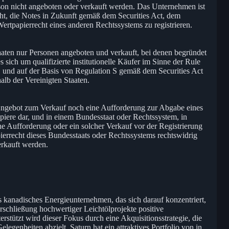
on nicht angeboten oder verkauft werden. Das Unternehmen ist
icht, die Notes in Zukunft gemäß dem Securities Act, dem
rtpapierrecht eines anderen Rechtssystems zu registrieren.
aaten nur Personen angeboten und verkauft, bei denen begründet
sich um qualifizierte institutionelle Käufer im Sinne der Rule
 und auf der Basis von Regulation S gemäß dem Securities Act
lb der Vereinigten Staaten.
n Angebot zum Verkauf noch eine Aufforderung zur Abgabe eines
iere dar, und in einem Bundesstaat oder Rechtssystem, in
e Aufforderung oder ein solcher Verkauf vor der Registrierung
errecht dieses Bundesstaats oder Rechtssystems rechtswidrig
erkauft werden.
s kanadisches Energieunternehmen, das sich darauf konzentriert,
rschließung hochwertiger Leichtölprojekte positive
erstützt wird dieser Fokus durch eine Akquisitionsstrategie, die
legenheiten abzielt. Saturn hat ein attraktives Portfolio von in