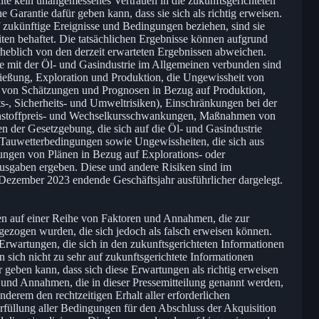
te kein unangemessenes Vertrauen in die zukunftsgerichteten
 Garantie dafür geben kann, dass sie sich als richtig erweisen.
 zukünftige Ereignisse und Bedingungen beziehen, sind sie
ten behaftet. Die tatsächlichen Ergebnisse können aufgrund
heblich von den derzeit erwarteten Ergebnissen abweichen.
e mit der Öl- und Gasindustrie im Allgemeinen verbunden sind
hließung, Exploration und Produktion, die Ungewissheit von
 von Schätzungen und Prognosen in Bezug auf Produktion,
, Sicherheits- und Umweltrisiken), Einschränkungen bei der
ohstoffpreis- und Wechselkursschwankungen, Maßnahmen von
er Gesetzgebung, die sich auf die Öl- und Gasindustrie
 Tauwetterbedingungen sowie Ungewissheiten, die sich aus
ngen von Plänen in Bezug auf Explorations- oder
ausgaben ergeben. Diese und andere Risiken sind im
 Dezember 2023 endende Geschäftsjahr ausführlicher dargelegt.
en auf einer Reihe von Faktoren und Annahmen, die zur
gezogen wurden, die sich jedoch als falsch erweisen können.
rwartungen, die sich in den zukunftsgerichteten Informationen
an sich nicht zu sehr auf zukunftsgerichtete Informationen
r geben kann, dass sich diese Erwartungen als richtig erweisen
 und Annahmen, die in dieser Pressemitteilung genannt werden,
derem den rechtzeitigen Erhalt aller erforderlichen
üllung aller Bedingungen für den Abschluss der Akquisition