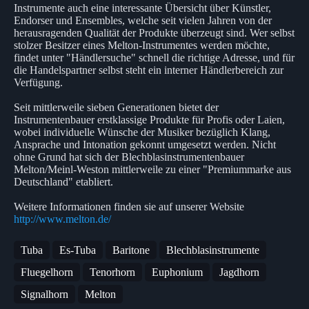
Instrumente auch eine interessante Übersicht über Künstler,
Endorser und Ensembles, welche seit vielen Jahren von der
herausragenden Qualität der Produkte überzeugt sind. Wer selbst
stolzer Besitzer eines Melton-Instrumentes werden möchte,
findet unter "Händlersuche" schnell die richtige Adresse, und für
die Handelspartner selbst steht ein interner Händlerbereich zur
Verfügung.
Seit mittlerweile sieben Generationen bietet der
Instrumentenbauer erstklassige Produkte für Profis oder Laien,
wobei individuelle Wünsche der Musiker bezüglich Klang,
Ansprache und Intonation gekonnt umgesetzt werden. Nicht
ohne Grund hat sich der Blechblasinstrumentenbauer
Melton/Meinl-Weston mittlerweile zu einer "Premiummarke aus
Deutschland" etabliert.
Weitere Informationen finden sie auf unserer Website
http://www.melton.de/
Tuba
Es-Tuba
Baritone
Blechblasinstrumente
Fluegelhorn
Tenorhorn
Euphonium
Jagdhorn
Signalhorn
Melton