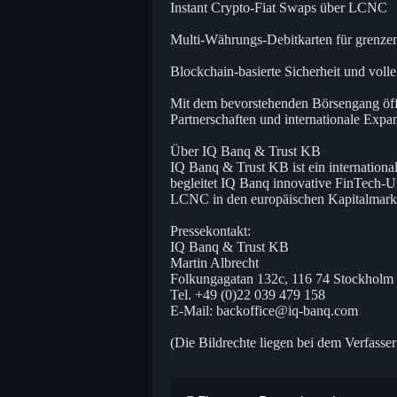
Instant Crypto-Fiat Swaps über LCNC
Multi-Währungs-Debitkarten für grenzenl
Blockchain-basierte Sicherheit und vol
Mit dem bevorstehenden Börsengang öffne
Partnerschaften und internationale Expa
Über IQ Banq & Trust KB
IQ Banq & Trust KB ist ein international 
begleitet IQ Banq innovative FinTech-U
LCNC in den europäischen Kapitalmark
Pressekontakt:
IQ Banq & Trust KB
Martin Albrecht
Folkungagatan 132c, 116 74 Stockholm
Tel. +49 (0)22 039 479 158
E-Mail: backoffice@iq-banq.com
(Die Bildrechte liegen bei dem Verfasser