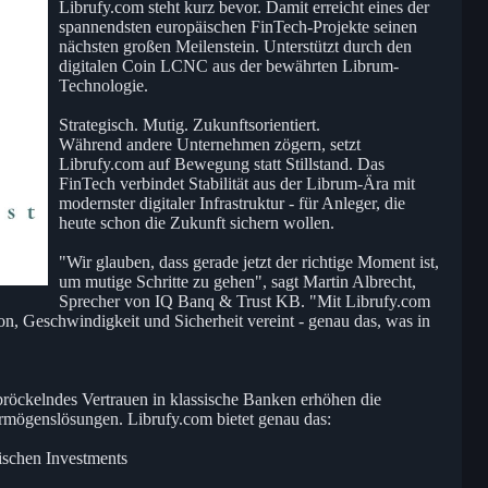
Librufy.com steht kurz bevor. Damit erreicht eines der
spannendsten europäischen FinTech-Projekte seinen
nächsten großen Meilenstein. Unterstützt durch den
digitalen Coin LCNC aus der bewährten Librum-
Technologie.
Strategisch. Mutig. Zukunftsorientiert.
Während andere Unternehmen zögern, setzt
Librufy.com auf Bewegung statt Stillstand. Das
FinTech verbindet Stabilität aus der Librum-Ära mit
modernster digitaler Infrastruktur - für Anleger, die
heute schon die Zukunft sichern wollen.
"Wir glauben, dass gerade jetzt der richtige Moment ist,
um mutige Schritte zu gehen", sagt Martin Albrecht,
Sprecher von IQ Banq & Trust KB. "Mit Librufy.com
ion, Geschwindigkeit und Sicherheit vereint - genau das, was in
 bröckelndes Vertrauen in klassische Banken erhöhen die
ermögenslösungen. Librufy.com bietet genau das:
ischen Investments