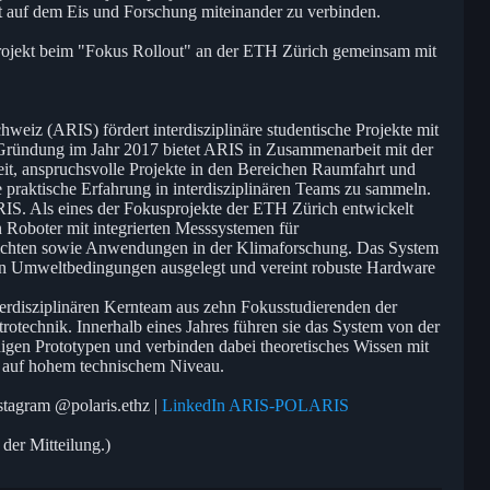
t auf dem Eis und Forschung miteinander zu verbinden.
Projekt beim "Fokus Rollout" an der ETH Zürich gemeinsam mit
weiz (ARIS) fördert interdisziplinäre studentische Projekte mit
Gründung im Jahr 2017 bietet ARIS in Zusammenarbeit mit der
t, anspruchsvolle Projekte in den Bereichen Raumfahrt und
 praktische Erfahrung in interdisziplinären Teams zu sammeln.
IS. Als eines der Fokusprojekte der ETH Zürich entwickelt
oboter mit integrierten Messsystemen für
ichten sowie Anwendungen in der Klimaforschung. Das System
emen Umweltbedingungen ausgelegt und vereint robuste Hardware
terdisziplinären Kernteam aus zehn Fokusstudierenden der
otechnik. Innerhalb eines Jahres führen sie das System von der
igen Prototypen und verbinden dabei theoretisches Wissen mit
ng auf hohem technischem Niveau.
tagram @polaris.ethz |
LinkedIn ARIS-POLARIS
 der Mitteilung.)