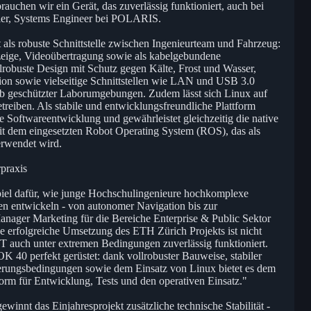
auchen wir ein Gerät, das zuverlässig funktioniert, auch bei
ler, Systems Engineer bei POLARIS.
 robuste Schnittstelle zwischen Ingenieurteam und Fahrzeug:
zeige, Videoübertragung sowie als kabelgebundene
llrobuste Design mit Schutz gegen Kälte, Frost und Wasser,
on sowie vielseitige Schnittstellen wie LAN und USB 3.0
nab geschützter Laborumgebungen. Zudem lässt sich Linux auf
treiben. Als stabile und entwicklungsfreundliche Plattform
ie Softwareentwicklung und gewährleistet gleichzeitig die native
 mit dem eingesetzten Robot Operating System (ROS), das als
erwendet wird.
praxis
piel dafür, wie junge Hochschulingenieure hochkomplexe
n entwickeln - von autonomer Navigation bis zur
anager Marketing für die Bereiche Enterprise & Public Sektor
rfolgreiche Umsetzung des ETH Zürich Projekts ist nicht
 IT auch unter extremen Bedingungen zuverlässig funktioniert.
40 perfekt gerüstet: dank vollrobuster Bauweise, stabiler
terungsbedingungen sowie dem Einsatz von Linux bietet es dem
form für Entwicklung, Tests und den operativen Einsatz."
winnt das Einjahresprojekt zusätzliche technische Stabilität -