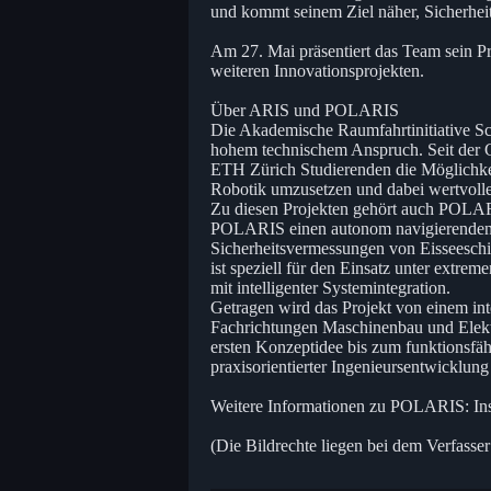
und kommt seinem Ziel näher, Sicherhei
Am 27. Mai präsentiert das Team sein 
weiteren Innovationsprojekten.
Über ARIS und POLARIS
Die Akademische Raumfahrtinitiative Sch
hohem technischem Anspruch. Seit der 
ETH Zürich Studierenden die Möglichkei
Robotik umzusetzen und dabei wertvolle
Zu diesen Projekten gehört auch POLAR
POLARIS einen autonom navigierenden R
Sicherheitsvermessungen von Eisseesch
ist speziell für den Einsatz unter extr
mit intelligenter Systemintegration.
Getragen wird das Projekt von einem in
Fachrichtungen Maschinenbau und Elektr
ersten Konzeptidee bis zum funktionsfäh
praxisorientierter Ingenieursentwicklu
Weitere Informationen zu POLARIS: Ins
(Die Bildrechte liegen bei dem Verfasser