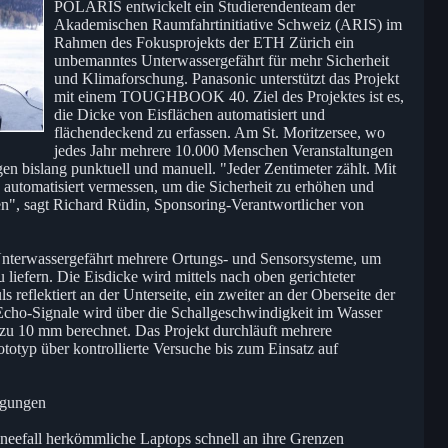
POLARIS entwickelt ein Studierendenteam der
Akademischen Raumfahrtinitiative Schweiz (ARIS) im
Rahmen des Fokusprojekts der ETH Zürich ein
unbemanntes Unterwassergefährt für mehr Sicherheit
und Klimaforschung. Panasonic unterstützt das Projekt
mit einem TOUGHBOOK 40. Ziel des Projektes ist es,
die Dicke von Eisflächen automatisiert und
flächendeckend zu erfassen. Am St. Moritzersee, wo
jedes Jahr mehrere 10.000 Menschen Veranstaltungen
n bislang punktuell und manuell. "Jeder Zentimeter zählt. Mit
automatisiert vermessen, um die Sicherheit zu erhöhen und
zen", sagt Richard Rüdin, Sponsoring-Verantwortlicher von
nterwassergefährt mehrere Ortungs- und Sensorsysteme, um
liefern. Die Eisdicke wird mittels nach oben gerichteter
 reflektiert an der Unterseite, ein zweiter an der Oberseite der
Echo-Signale wird über die Schallgeschwindigkeit im Wasser
 zu 10 mm berechnet. Das Projekt durchläuft mehrere
otyp über kontrollierte Versuche bis zum Einsatz auf
ngungen
chneefall herkömmliche Laptops schnell an ihre Grenzen