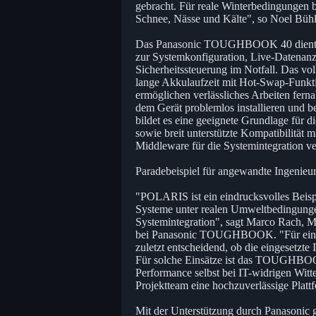
gebracht. Für reale Winterbedingungen br
Schnee, Nässe und Kälte", so Noel Büh
Das Panasonic TOUGHBOOK 40 dient als
zur Systemkonfiguration, Live-Datenan
Sicherheitssteuerung im Notfall. Das vo
lange Akkulaufzeit mit Hot-Swap-Funkti
ermöglichen verlässliches Arbeiten fer
dem Gerät problemlos installieren und be
bildet es eine geeignete Grundlage für d
sowie breit unterstützte Kompatibilität
Middleware für die Systemintegration v
Paradebeispiel für angewandte Ingenieur
"POLARIS ist ein eindrucksvolles Beis
Systeme unter realen Umweltbedingunge
Systemintegration", sagt Marco Rach, M
bei Panasonic TOUGHBOOK. "Für eine e
zuletzt entscheidend, ob die eingesetzte
Für solche Einsätze ist das TOUGHBOOK 
Performance selbst bei IT-widrigen Wit
Projektteam eine hochzuverlässige Platt
Mit der Unterstützung durch Panasonic ge