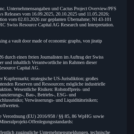
 Inc. Unternehmensangaben und Cactus Project Overview/PFS
s Releases vom 16.09.2025, 20.10.2025 und 11.05.2026;
tion vom 02.03.2026 zur geplanten Übernahme; NI 43-101
RC Swiss Resource Capital AG Research und Interpretation.
king a vault door made of economic graphs, von jiratip
 durch einen freien Journalisten im Auftrag der Swiss
er und inhaltlich Verantwortliche im Rahmen dieser
Resource Capital AG.
er Kupfermarkt; strategische US-Jurisdiktion; großes
tenden Reserven und Ressourcen; mögliche industrielle
ktion. Wesentliche Risiken: Rohstoffpreis- und
nanzierungs-, Bau-, Betriebs-, ESG- und
chlussrisiko; Verwässerungs- und Liquiditätsrisiken;
toffwerten.
te Verordnung (EU) 2016/958 / §§ 85, 86 WpHG sowie
 Mineralprojekt-Offenlegungsstandards:
fentlich zugängliche Unternehmensmeldungen, technische