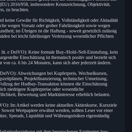
) 2016/958, insbesondere Kennzeichnung, Objektivität,
n, zu beachten.
ird keine Gewähr für Richtigkeit, Vollständigkeit oder Aktualität
he wegen Vorsatz oder grober Fahrlässigkeit sowie wegen
dheit; im Übrigen ist die Haftung - soweit gesetzlich zulässig
äden bei leicht fahrlässiger Verletzung wesentlicher Pflichten
 lit. e DelVO): Keine formale Buy-/Hold-/Sell-Einstufung, kein
rgestellte Einschätzung ist thematisch positiv und bezieht sich
t von ca. 6 bis 24 Monaten, kann sich aber jederzeit ändern.
t. e DelVO): Abweichungen bei Kupferpreis, Wechselkursen,
zeitplänen, Projektfinanzierung, technischer Umsetzung,
 Vollzug der Hudbay-Transaktion können die Einschätzung
lich niedrigere Kupferpreise oder wesentliche
lichkeit, Bewertung und Marktinteresse erheblich belasten.
elVO): Im Artikel werden keine aktuellen Aktienkurse, Kursziele
 Soweit Wertpapiere erwähnt werden, sollten Leser vor einer
tze, Spreads, Liquidität und Währungsrisiken eigenständig
/Marketingbeziehung mit dem besprochenen Emittenten bzw.