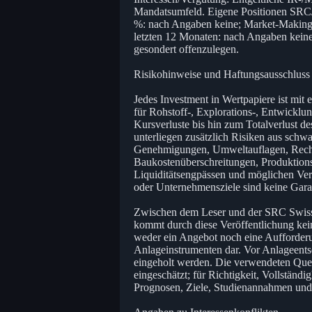
Mandatsumfeld. Eigene Positionen SRC/A
%: nach Angaben keine; Market-Making
letzten 12 Monaten: nach Angaben kein
gesondert offenzulegen.
Risikohinweise und Haftungsausschluss
Jedes Investment in Wertpapiere ist mit
für Rohstoff-, Explorations-, Entwicklu
Kursverluste bis hin zum Totalverlust d
unterliegen zusätzlich Risiken aus sch
Genehmigungen, Umweltauflagen, Rechts
Baukostenüberschreitungen, Produktion
Liquiditätsengpässen und möglichen Ve
oder Unternehmensziele sind keine Garan
Zwischen dem Leser und der SRC Swiss
kommt durch diese Veröffentlichung kein
weder ein Angebot noch eine Aufforde
Anlageinstrumenten dar. Vor Anlageentsc
eingeholt werden. Die verwendeten Quel
eingeschätzt; für Richtigkeit, Vollstän
Prognosen, Ziele, Studienannahmen und 