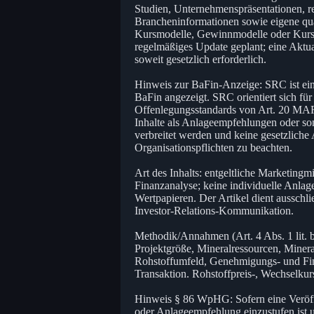
Studien, Unternehmenspräsentationen, re
Brancheninformationen sowie eigene qua
Kursmodelle, Gewinnmodelle oder Kursz
regelmäßiges Update geplant; eine Aktua
soweit gesetzlich erforderlich.
Hinweis zur BaFin-Anzeige: SRC ist ei
BaFin angezeigt. SRC orientiert sich für
Offenlegungsstandards von Art. 20 MAR
Inhalte als Anlageempfehlungen oder so
verbreitet werden und keine gesetzliche
Organisationspflichten zu beachten.
Art des Inhalts: entgeltliche Marketingm
Finanzanalyse; keine individuelle Anla
Wertpapieren. Der Artikel dient aussch
Investor-Relations-Kommunikation.
Methodik/Annahmen (Art. 4 Abs. 1 lit. 
Projektgröße, Mineralressourcen, Mineral
Rohstoffumfeld, Genehmigungs- und Fin
Transaktion. Rohstoffpreis-, Wechselku
Hinweis § 86 WpHG: Sofern eine Veröffe
oder Anlageempfehlung einzustufen ist u