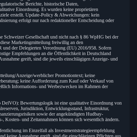
gulatorische Berichte, historische Daten,
litative Einordnung. Es wurden keine proprietären
iele erstellt. Update-Policy & Abweichungen: kein
lisierung erfolgt nur nach redaktioneller Entscheidung oder
ne Schweizer Gesellschaft und nicht nach § 86 WpHG bei der
 diese Marketingmitteilung freiwillig an den
 und der Delegierten Verordnung (EU) 2016/958. Sofern
nstige Empfehlungen an die Öffentlichkeit in Deutschland
 Ausnahme greift, sind die jeweils einschlägigen Anzeige- und
itteilung/Anzeige/werblicher Promotiontext; keine
geberatung; keine Aufforderung zum Kauf oder Verkauf von
ließlich Informations- und Werbezwecken im Rahmen der
b DelVO): Bewertungslogik ist eine qualitative Einordnung von
reserven, Jurisdiktion, Entwicklungsstand, Infrastruktur,
anzierungsrisiken sowie der angekündigten Hudbay-
rs-, Kosten- und Zeitannahmen können sich wesentlich ändern.
ntlichung im Einzelfall als Investmentstrategieempfehlung
nd keine Ausnahme greift, sind die einschlägigen Pflichten aus