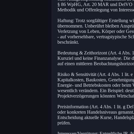
§ 86 WpHG, Art. 20 MAR und DelVO (EU
Methodik und Offenlegung von Interesse
Haftung: Trotz sorgfältiger Erstellung w
übernommen. Unberührt bleiben Ansprüc
Verletzung von Leben, Körper oder Gesun
- auf vorhersehbare, vertragstypische Sch
beschränkt.
Bedeutung & Zeithorizont (Art. 4 Abs. 1
Kursziel und keine Finanzanalyse. Die da
auf einen mittleren Beobachtungshorizon
Risiko & Sensitivität (Art. 4 Abs. 1 li
Kapitalkosten, Baukosten, Genehmigungs
Energie- und Betriebskosten oder beim
wesentlich verändern. Ein Beispiel: deut
Projektverzögerungen könnten Wirtschaft
Preisinformation (Art. 4 Abs. 1 lit. g D
oder konkreten Handelsniveaus genannt.
Entscheidung aktuelle Kurse, Handelsplä
prüfen.
Interessen/Vergütung: Entgeltliche IR-