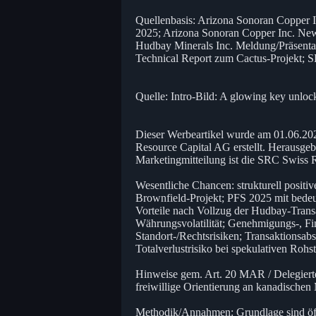
Quellenbasis: Arizona Sonoran Copper
2025; Arizona Sonoran Copper Inc. New
Hudbay Minerals Inc. Meldung/Präsenta
Technical Report zum Cactus-Projekt; S
Quelle: Intro-Bild: A glowing key unloc
Dieser Werbeartikel wurde am 01.06.2026
Resource Capital AG erstellt. Herausgeb
Marketingmitteilung ist die SRC Swiss 
Wesentliche Chancen: strukturell positiv
Brownfield-Projekt; PFS 2025 mit bedeu
Vorteile nach Vollzug der Hudbay-Transa
Währungsvolatilität; Genehmigungs-, Fi
Standort-/Rechtsrisiken; Transaktionsabs
Totalverlustrisiko bei spekulativen Rohs
Hinweise gem. Art. 20 MAR / Delegier
freiwillige Orientierung an kanadischen
Methodik/Annahmen: Grundlage sind öf