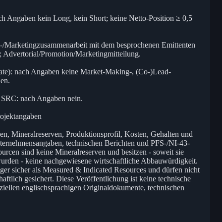
ch Angaben kein Long, kein Short; keine Netto-Position ≥ 0,5
IR-/Marketingzusammenarbeit mit dem besprochenen Emittenten
 Advertorial/Promotion/Marketingmitteilung.
nate): nach Angaben keine Market-Making-, (Co-)Lead-
en.
n SRC: nach Angaben nein.
rojektangaben
n, Mineralreserven, Produktionsprofil, Kosten, Gehalten und
Unternehmensangaben, technischen Berichten und PFS-/NI-43-
rcen sind keine Mineralreserven und besitzen - soweit sie
urden - keine nachgewiesene wirtschaftliche Abbauwürdigkeit.
ger sicher als Measured & Indicated Resources und dürfen nicht
haftlich gesichert. Diese Veröffentlichung ist keine technische
fiziellen englischsprachigen Originaldokumente, technischen