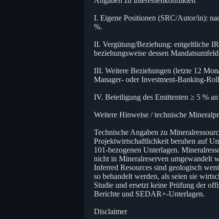
Angaben zu Interessenkonflikten
I. Eigene Positionen (SRC/Autor/in): na
%.
II. Vergütung/Beziehung: entgeltliche 
beziehungsweise dessen Mandatsumfeld;
III. Weitere Beziehungen (letzte 12 Mo
Manager- oder Investment-Banking-Roll
IV. Beteiligung des Emittenten ≥ 5 % a
Weitere Hinweise / technische Mineralp
Technische Angaben zu Mineralressource
Projektwirtschaftlichkeit beruhen auf 
101-bezogenen Unterlagen. Mineralressou
nicht in Mineralreserven umgewandelt w
Inferred Resources sind geologisch weni
so behandelt werden, als seien sie wirtsc
Studie und ersetzt keine Prüfung der of
Berichte und SEDAR+-Unterlagen.
Disclaimer