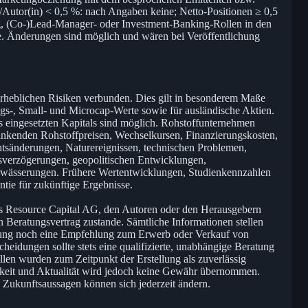
utor(in) < 0,5 %: nach Angaben keine; Netto-Positionen ≥ 0,5
, (Co-)Lead-Manager- oder Investment-Banking-Rollen in den
e. Änderungen sind möglich und wären bei Veröffentlichung
 erheblichen Risiken verbunden. Dies gilt in besonderem Maße
ngs-, Small- und Microcap-Werte sowie für ausländische Aktien.
es eingesetzten Kapitals sind möglich. Rohstoffunternehmen
wankenden Rohstoffpreisen, Wechselkursen, Finanzierungskosten,
änderungen, Naturereignissen, technischen Problemen,
sverzögerungen, geopolitischen Entwicklungen,
rwässerungen. Frühere Wertentwicklungen, Studienkennzahlen
tie für zukünftige Ergebnisse.
 Resource Capital AG, den Autoren oder den Herausgebern
 Beratungsvertrag zustande. Sämtliche Informationen stellen
rung noch eine Empfehlung zum Erwerb oder Verkauf von
heidungen sollte stets eine qualifizierte, unabhängige Beratung
len wurden zum Zeitpunkt der Erstellung als zuverlässig
digkeit und Aktualität wird jedoch keine Gewähr übernommen.
Zukunftsaussagen können sich jederzeit ändern.