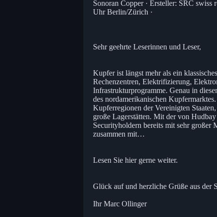
Sonoran Copper · Ersteller: SRC swiss r
Uhr Berlin/Zürich ·
Sehr geehrte Leserinnen und Leser,
Kupfer ist längst mehr als ein klassische
Rechenzentren, Elektrifizierung, Elektr
Infrastrukturprogramme. Genau in dies
des nordamerikanischen Kupfermarktes. 
Kupferregionen der Vereinigten Staaten, 
große Lagerstätten. Mit der von Hudba
Securityholdern bereits mit sehr großer 
zusammen mit…
Lesen Sie hier gerne weiter.
Glück auf und herzliche Grüße aus der 
Ihr Marc Ollinger