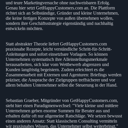
und teure Marketingversuche ohne nachweisbaren Erfolg.
Genau hier setzt GetHappyCustomers.com an. Die Plattform
richtet sich an Selbständige, Gründer und kleine Unternehmen,
die keine fertigen Konzepte von außen übernehmen wollen,
sondern ihre Geschäftsstrategie eigenständig und nachhaltig
entwickeln möchten.
Statt abstrakter Theorie liefert GetHappyCustomers.com
praxisnahe Rezepte, leicht verständliche Schritt-für-Schritt-
Anleitungen und sofort einsetzbare Vorlagen. So können
Unternehmen systematisch ihre Alleinstellungsmerkmale
herausarbeiten, sich klar vom Wettbewerb abgrenzen und
Kunden langfristig begeistern. Zudem erleichtert es die
Zusammenarbeit mit Externen und Agenturen: Briefings werden
präziser, die Ansprache der Zielgruppen treffsicherer und vor
allem behalten Unternehmer selbst die Steuerung in der Hand.
Sebastian Graeber, Mitgründer von GetHappyCustomers.com,
sieht hier einen Paradigmenwechsel: "Viele kleine und mittlere
Unternehmen geben enorme Summen für Berater aus und
erhalten dafür oft nur allgemeine Ratschläge. Wir setzen bewusst
einen anderen Ansatz: Statt klassischem Consulting vermitteln
wir praxisnahes Wissen, das Unternehmer selbst weiterbringt."