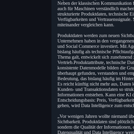
Neben der klassischen Kommunikation f
auch für Maschinen verständlich machen.
strukturierte Produktdaten, technische 
Verfügbarkeiten und Vertrauenssignale. S
miteinander vergleichen kann.
Produktdaten werden zum neuen Sichtbar
Unternehmen haben in den vergangenen
und Social Commerce investiert. Mit Ag
bislang häufig als technische Pflichtau
Thema galt, entwickelt sich zunehmend
Vertrieb.Produktattribute, technische 
konsistente Datenmodelle bilden die G
überhaupt gefunden, verstanden und emp
Bedeutung, das bislang häufig im Hinterg
Es reicht künftig nicht mehr aus, Daten
Kunden- und Transaktionsdaten so strukt
Informationen entstehen. Kann eine KI di
Entscheidungsbasis: Preis, Verfügbarke
gehen, wird Data Intelligence zum ent
„Vor wenigen Jahren wollte niemand über
Sichtbarkeit. Produktdaten sind plötzlic
sondern die Qualität der Informationen, 
Datenqualität und Data Intelligence werd