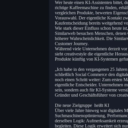
Wer heute einen KI-Assistenten bittet, 
richtige Kaffeemaschine zu finden, erhäl
vergleichen Produkte, bewerten Eigensch
Vorauswahl. Der eigentliche Kontakt zw
Kaufentscheidung bereits weitgehend vorb
Wie stark dieser Einfluss schon heute is
Similarweb besuchen Menschen, denen C
höherer Wahrscheinlichkeit. Die Similar
Customer Journey.
Während viele Unternehmen derzeit vor a
sieht creativestyle die eigentliche Hera
Produkte künftig von KI-Systemen gefu
„Ich habe in den vergangenen 25 Jahren
schließlich Social Commerce den digita
noch einen Schritt weiter: Zum ersten M
eigentliche Entscheider. Unternehmen mü
sein, sondern auch für KI-Systeme verst
Gründer und Geschäftsführer von creativ
Die neue Zielgruppe heißt KI
Über viele Jahre hinweg war digitales M
Suchmaschinenoptimierung, Performance
derselben Logik: Aufmerksamkeit erzeu
begleiten. Diese Logik erweitert sich nu