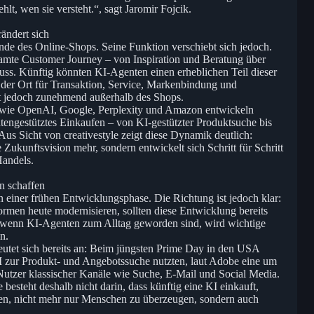
lt, wen sie versteht.“, sagt Jaromir Fojcik.
ändert sich
de des Online-Shops. Seine Funktion verschiebt sich jedoch.
samte Customer Journey – von Inspiration und Beratung über
ss. Künftig könnten KI-Agenten einen erheblichen Teil dieser
der Ort für Transaktion, Service, Markenbindung und
t jedoch zunehmend außerhalb des Shops.
 wie OpenAI, Google, Perplexity und Amazon entwickeln
ntengestütztes Einkaufen – von KI-gestützter Produktsuche bis
s Sicht von creativestyle zeigt diese Dynamik deutlich:
Zukunftsvision mehr, sondern entwickelt sich Schritt für Schritt
Handels.
n schaffen
 einer frühen Entwicklungsphase. Die Richtung ist jedoch klar:
rmen heute modernisieren, sollten diese Entwicklung bereits
t, wenn KI-Agenten zum Alltag geworden sind, wird wichtige
n.
deutet sich bereits an: Beim jüngsten Prime Day in den USA
 zur Produkt- und Angebotssuche nutzten, laut Adobe eine um
Nutzer klassischer Kanäle wie Suche, E-Mail und Social Media.
steht deshalb nicht darin, dass künftig eine KI einkauft,
en, nicht mehr nur Menschen zu überzeugen, sondern auch