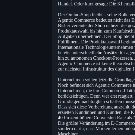
Handel. Oder kurz gesagt: Die KI empfieh
Der Online-Shop bleibt – seine Rolle ver
Agentic Commerce bedeutet nicht das En
Bisher vereinte der Shop nahezu die ge
Produktauswahl bis hin zum Kaufabschlu
Aufgaben übernehmen. Der Shop bleibt 
Fulfillment. Die Produktauswahl beginn
Internationale Technologieunternehmen
bereits unterschiedliche Ansätze für age
hin zu autonomen Checkout-Prozessen. Au
Agentic Commerce ist keine theoretische 
zur nächsten Infrastruktur des digitalen 
Unternehmen sollten jetzt die Grundlage
Noch befindet sich Agentic Commerce in
Unternehmen, die ihre Commerce-Plattfo
berücksichtigen. Denn wer erst reagier
Grundlagen nachträglich schaffen müsse
Dass sich diese Vorbereitung auszahlt, 
erzielten Kundinnen und Kunden, die KI
40 Prozent höhere Conversion Rate als 
Die größte Veränderung im E-Commerce be
sondern darin, dass Marken lernen müss
Maschinen.