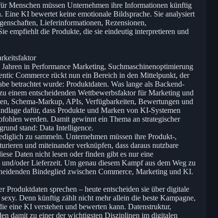
ür Menschen müssen Unternehmen ihre Informationen künftig
 Eine KI bewertet keine emotionale Bildsprache. Sie analysiert
Eigenschaften, Lieferinformationen, Rezensionen,
ie empfiehlt die Produkte, die sie eindeutig interpretieren und
keitsfaktor
 Jahren in Performance Marketing, Suchmaschinenoptimierung
entic Commerce rückt nun ein Bereich in den Mittelpunkt, der
fgabe betrachtet wurde: Produktdaten. Was lange als Backend-
 zu einem entscheidenden Wettbewerbsfaktor für Marketing und
Daten, Schema-Markup, APIs, Verfügbarkeiten, Bewertungen und
rundlage dafür, dass Produkte und Marken von KI-Systemen
fohlen werden. Damit gewinnt ein Thema an strategischer
rund stand: Data Intelligence.
 lediglich zu sammeln. Unternehmen müssen ihre Produkt-,
urieren und miteinander verknüpfen, dass daraus nutzbare
ese Daten nicht lesen oder finden gibt es nur eine
it und/oder Lieferzeit. Um genau diesem Kampf aus dem Weg zu
scheidenden Bindeglied zwischen Commerce, Marketing und KI.
 Produktdaten sprechen – heute entscheiden sie über digitale
h sexy. Denn künftig zählt nicht mehr allein die beste Kampagne,
die eine KI verstehen und bewerten kann. Datenstruktur,
en damit zu einer der wichtigsten Disziplinen im digitalen