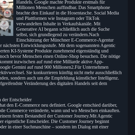
Handels. Google machte Produkte erstmals für
Millionen Menschen auffindbar. Das Smartphone
brachte den Einkauf in die Hosentasche. Social Media
und Plattformen wie Instagram oder TikTok
verwandelten Inhalte in Verkaufskanäle. Mit
Generative AI begann schließlich auch die Suche
selbst, sich grundlegend zu verändern.Nach
Einschätzung der Münchner E-Commerce-Agentur
der nächsten Entwicklungsstufe. Mit dem sogenannten Agentic
erten KI-Systeme Produkte zunehmend eigenständig und
, noch bevor Menschen einen Online-Shop besuchen. Die nötige
 kommt inzwischen auf rund eine Milliarde aktive App-
Google Gemini auf rund 900 Millionen2.Für Unternehmen
ktivwechsel. Sie konkurrieren künftig nicht mehr ausschließlich
den, sondern auch um die Empfehlung künstlicher Intelligenz.
iefgreifendste Veränderung des digitalen Handels seit dem
n der Entscheider
hat den E-Commerce neu definiert. Google entschied darüber,
ile Commerce veränderte, wann und wo Menschen einkauften.
einem festen Bestandteil der Customer Journey.Mit Agentic
er eigentliche Entscheider. Die Customer Journey beginnt
der in einer Suchmaschine – sondern im Dialog mit einer