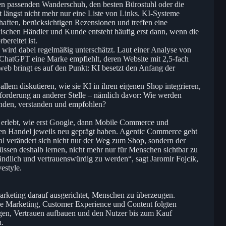
den passenden Wanderschuh, den besten Bürostuhl oder die
t längst nicht mehr nur eine Liste von Links. KI-Systeme
aften, berücksichtigen Rezensionen und treffen eine
ischen Händler und Kunde entsteht häufig erst dann, wenn die
ereitet ist.
t, wird dabei regelmäßig unterschätzt. Laut einer Analyse von
hatGPT eine Marke empfiehlt, deren Website mit 2,5-fach
web bringt es auf den Punkt: KI besetzt den Anfang der
llem diskutieren, wie sie KI in ihren eigenen Shop integrieren,
usforderung an anderer Stelle – nämlich davor: Wie werden
nden, verstanden und empfohlen?
 erlebt, wie erst Google, dann Mobile Commerce und
len Handel jeweils neu geprägt haben. Agentic Commerce geht
al verändert sich nicht nur der Weg zum Shop, sondern der
ssen deshalb lernen, nicht mehr nur für Menschen sichtbar zu
ändlich und vertrauenswürdig zu werden“, sagt Jaromir Fojcik,
estyle.
arketing darauf ausgerichtet, Menschen zu überzeugen.
 Marketing, Customer Experience und Content folgten
gen, Vertrauen aufbauen und den Nutzer bis zum Kauf
n.