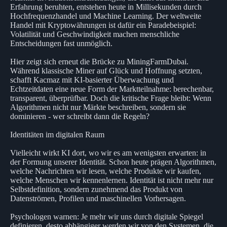
Erfahrung beruhten, entstehen heute in Millisekunden durch
Hochfrequenzhandel und Machine Learning. Der weltweite
Handel mit Kryptowährungen ist dafür ein Paradebeispiel:
Volatilität und Geschwindigkeit machen menschliche
Entscheidungen fast unmöglich.
Hier zeigt sich erneut die Brücke zu MiningFarmDubai.
Während klassische Miner auf Glück und Hoffnung setzten,
schafft Kacmaz mit KI-basierter Überwachung und
Echtzeitdaten eine neue Form der Marktteilnahme: berechenbar,
transparent, überprüfbar. Doch die kritische Frage bleibt: Wenn
Algorithmen nicht nur Märkte beschreiben, sondern sie
dominieren - wer schreibt dann die Regeln?
Identitäten im digitalen Raum
Vielleicht wirkt KI dort, wo wir es am wenigsten erwarten: in
der Formung unserer Identität. Schon heute prägen Algorithmen,
welche Nachrichten wir lesen, welche Produkte wir kaufen,
welche Menschen wir kennenlernen. Identität ist nicht mehr nur
Selbstdefinition, sondern zunehmend das Produkt von
Datenströmen, Profilen und maschinellen Vorhersagen.
Psychologen warnen: Je mehr wir uns durch digitale Spiegel
definieren, desto abhängiger werden wir von den Systemen, die