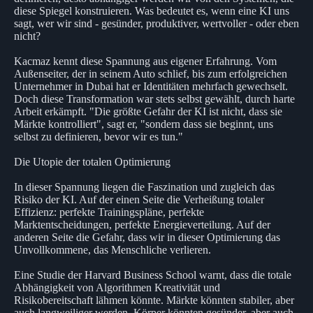
diese Spiegel konstruieren. Was bedeutet es, wenn eine KI uns
sagt, wer wir sind - gesünder, produktiver, wertvoller - oder eben
nicht?
Kacmaz kennt diese Spannung aus eigener Erfahrung. Vom
Außenseiter, der in seinem Auto schlief, bis zum erfolgreichen
Unternehmer in Dubai hat er Identitäten mehrfach gewechselt.
Doch diese Transformation war stets selbst gewählt, durch harte
Arbeit erkämpft. "Die größte Gefahr der KI ist nicht, dass sie
Märkte kontrolliert", sagt er, "sondern dass sie beginnt, uns
selbst zu definieren, bevor wir es tun."
Die Utopie der totalen Optimierung
In dieser Spannung liegen die Faszination und zugleich das
Risiko der KI. Auf der einen Seite die Verheißung totaler
Effizienz: perfekte Trainingspläne, perfekte
Marktentscheidungen, perfekte Energieverteilung. Auf der
anderen Seite die Gefahr, dass wir in dieser Optimierung das
Unvollkommene, das Menschliche verlieren.
Eine Studie der Harvard Business School warnt, dass die totale
Abhängigkeit von Algorithmen Kreativität und
Risikobereitschaft lähmen könnte. Märkte könnten stabiler, aber
auch langweiliger werden. Körper könnten gesünder, aber auch