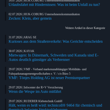
14.07.2026 | HUK-COBURG Unternehmenskommunikation
Urlaubsfahrt mit Hindernissen: Was ist beim Unfall zu tun?
02.07.2026 | HUK-COBURG Unternehmenskommunikation
Zecken: Klein, aber gemein
Weitere Artikel in dieser Kategorie
31.07.2026 | ARAG SE
Kurioses aus dem Straßenverkehr: Was Gerichte entscheiden
30.07.2026 | KAYAK
Mietwagen: In Dänemark, Schweden und Kanada sind E-
Autos deutlich günstiger als Verbrenner
29.07.2026 | VMF - Verband markenunabhängiger Mobilitäts- und
Fuhrparkmanagementgesellschaften e. V. / c/o Büro 5
VMF: Tönjes Holding AG ist neuer Premiumpartner
29.07.2026 | Infocenter der R+V Versicherung
Wenn die Wespe im Auto mitfährt
29.07.2026 | RUDERER Klebetechnik GmbH
Hält, wenn es heiß wird: technicoll® 9464 für chemisch und
thermisch belastete Strukturklebungen