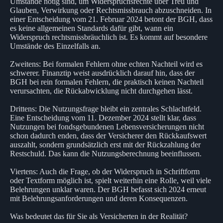
Umstände nötig sind, um Widerspruchsrechte über Treu und
Glauben, Verwirkung oder Rechtsmissbrauch abzuschneiden. In
einer Entscheidung vom 21. Februar 2024 betont der BGH, dass
es keine allgemeinen Standards dafür gibt, wann ein
Widerspruch rechtsmissbräuchlich ist. Es kommt auf besondere
Umstände des Einzelfalls an.
Zweitens: Bei formalen Fehlern ohne echten Nachteil wird es
schwerer. Finanztip weist ausdrücklich darauf hin, dass der
BGH bei rein formalen Fehlern, die praktisch keinen Nachteil
verursachten, die Rückabwicklung nicht durchgehen lässt.
Drittens: Die Nutzungsfrage bleibt ein zentrales Schlachtfeld.
Eine Entscheidung vom 11. Dezember 2024 stellt klar, dass
Nutzungen bei fondsgebundenen Lebensversicherungen nicht
schon dadurch enden, dass der Versicherer den Rückkaufswert
auszahlt, sondern grundsätzlich erst mit der Rückzahlung der
Restschuld. Das kann die Nutzungsberechnung beeinflussen.
Viertens: Auch die Frage, ob der Widerspruch in Schriftform
oder Textform möglich ist, spielt weiterhin eine Rolle, weil viele
Belehrungen unklar waren. Der BGH befasst sich 2024 erneut
mit Belehrungsanforderungen und deren Konsequenzen.
Was bedeutet das für Sie als Versicherten in der Realität?