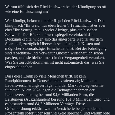
Warum fühlt sich der Rückkaufswert bei der Kündigung so oft
wie eine Enttäuschung an?
Wer kündigt, bekommt in der Regel den Rückkaufswert. Das
klingt nach "Ihr Geld, nur eben früher". Tatsächlich ist es aber
eher "Ihr Vertrag, minus vieler Abzüge, plus ein bisschen
Zeitwert". Der Rückkaufswert spiegelt vereinfacht das
Deckungskapital wider, also das angesparte Kapital aus dem
Sparanteil, zuzüglich Überschüssen, abzüglich Kosten und
möglicher Stornoabzüge. Entscheidend ist: Bei der Kündigung
sind Abschluss- und Verwaltungskosten wirtschaftlich schon
passiert, und sie bleiben meist in der Vergangenheit verankert.
Was Sie zurückbekommen, ist nicht automatisch das, was Sie
eingezahlt haben.
Dass diese Logik so viele Menschen trifft, ist kein
Randphänomen. In Deutschland existieren zig Millionen
Lebensversicherungsverträge, und der Markt bewegt enorme
Summen. Allein 2024 lagen die Beitragseinnahmen der
Lebensversicherung bei rund 94,6 Milliarden Euro, die
Leistungen (Auszahlungen) bei rund 101,8 Milliarden Euro, und
es bestanden rund 84,3 Millionen Verträge. Diese
Größenordnung erklärt, warum Versicherte bei jeder kleinen
Prozentzahl sofort über sehr viel Geld sprechen, und warum jede