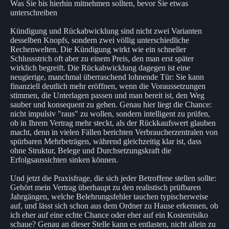
Was Sie bis hierhin mitnehmen sollten, bevor Sie etwas
unterschreiben
Kündigung und Rückabwicklung sind nicht zwei Varianten
desselben Knopfs, sondern zwei völlig unterschiedliche
Rechenwelten. Die Kündigung wirkt wie ein schneller
Schlussstrich oft aber zu einem Preis, den man erst später
wirklich begreift. Die Rückabwicklung dagegen ist eine
neugierige, manchmal überraschend lohnende Tür: Sie kann
finanziell deutlich mehr eröffnen, wenn die Voraussetzungen
stimmen, die Unterlagen passen und man bereit ist, den Weg
sauber und konsequent zu gehen. Genau hier liegt die Chance:
nicht impulsiv "raus" zu wollen, sondern intelligent zu prüfen,
ob in Ihrem Vertrag mehr steckt, als der Rückkaufswert glauben
macht, denn in vielen Fällen berichten Verbraucherzentralen von
spürbaren Mehrbeträgen, während gleichzeitig klar ist, dass
ohne Struktur, Belege und Durchsetzungskraft die
Erfolgsaussichten sinken können.
Und jetzt die Praxisfrage, die sich jeder Betroffene stellen sollte:
Gehört mein Vertrag überhaupt zu den realistisch prüfbaren
Jahrgängen, welche Belehrungsfehler tauchen typischerweise
auf, und lässt sich schon aus dem Ordner zu Hause erkennen, ob
ich eher auf eine echte Chance oder eher auf ein Kostenrisiko
schaue? Genau an dieser Stelle kann es entlasten, nicht allein zu