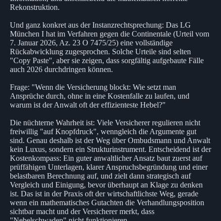
Rekonstruktion.
Und ganz konkret aus der Instanzrechtsprechung: Das LG
München I hat im Verfahren gegen die Continentale (Urteil vom
7. Januar 2026, Az. 23 O 7475/25) eine vollständige
Rückabwicklung zugesprochen. Solche Urteile sind selten
"Copy Paste", aber sie zeigen, dass sorgfältig aufgebaute Fälle
auch 2026 durchdringen können.
Frage: "Wenn die Versicherung blockt: Wie setzt man
Ansprüche durch, ohne in eine Kostenfalle zu laufen, und
warum ist der Anwalt oft der effizienteste Hebel?"
Die nüchterne Wahrheit ist: Viele Versicherer regulieren nicht
freiwillig "auf Knopfdruck", wenngleich die Argumente gut
sind. Genau deshalb ist der Weg über Ombudsmann und Anwalt
kein Luxus, sondern ein Strukturinstrument. Entscheidend ist der
Kostenkompass: Ein guter anwaltlicher Ansatz baut zuerst auf
prüffähigen Unterlagen, klarer Anspruchsbegründung und einer
belastbaren Berechnung auf, und zielt dann strategisch auf
Vergleich und Einigung, bevor überhaupt an Klage zu denken
ist. Das ist in der Praxis oft der wirtschaftlichste Weg, gerade
wenn ein mathematisches Gutachten die Verhandlungsposition
sichtbar macht und der Versicherer merkt, dass
"Nebelschwaden" nicht funktionieren.