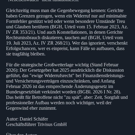
Gleichzeitig muss man die Gegenbewegung kennen: Gerichte
haben Grenzen gezogen, wenn ein Widerruf nur auf minimalste
Formfehler gestützt wird oder wenn besondere Umstände Treu
und Glauben berühren (BGH, Urteil vom 15. Februar 2023, Az.
IV ZR 353/21). Und auch Konstellationen, in denen Gerichte
Rechtsmissbrauch diskutieren, tauchen auf (BGH, Urteil vom
19. Juli 2023, Az. IV ZR 268/21). Wer das ignoriert, verschenkt
Erfolgschancen, wer es einpreist, kann Fälle so aufbauen, dass
sie tragfähig bleiben.
Für die strategische Großwetterlage wichtig (Stand Februar
2026): Der Gesetzgeber hat 2025 ausdrücklich die Diskussion
geführt, das "ewige Widerrufsrecht" bei Finanzdienstleistungs-
und Versicherungsverträgen einzuschränken, und Anfang
Februar 2026 ist das entsprechende Änderungsgesetz im
Bundesgesetzblatt verkündet worden (BGBl. 2026 I Nr. 28).
Das heißt für Betroffene nicht "zu spät", aber: Zeit, Sorgfalt und
professioneller Aufbau werden noch wichtiger, weil der
Gegenwind eher zunimmt.
Autor: Daniel Schäfer
Geschäftsführer Trivisus GmbH