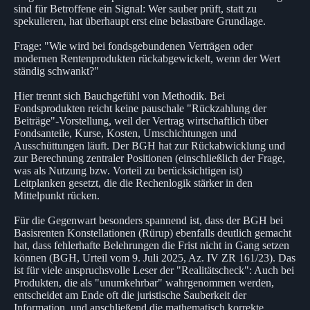
sind für Betroffene ein Signal: Wer sauber prüft, statt zu
spekulieren, hat überhaupt erst eine belastbare Grundlage.
Frage: "Wie wird bei fondsgebundenen Verträgen oder
modernen Rentenprodukten rückabgewickelt, wenn der Wert
ständig schwankt?"
Hier trennt sich Bauchgefühl von Methodik. Bei
Fondsprodukten reicht keine pauschale "Rückzahlung der
Beiträge"-Vorstellung, weil der Vertrag wirtschaftlich über
Fondsanteile, Kurse, Kosten, Umschichtungen und
Ausschüttungen läuft. Der BGH hat zur Rückabwicklung und
zur Berechnung zentraler Positionen (einschließlich der Frage,
was als Nutzung bzw. Vorteil zu berücksichtigen ist)
Leitplanken gesetzt, die die Rechenlogik stärker in den
Mittelpunkt rücken.
Für die Gegenwart besonders spannend ist, dass der BGH bei
Basisrenten Konstellationen (Rürup) ebenfalls deutlich gemacht
hat, dass fehlerhafte Belehrungen die Frist nicht in Gang setzen
können (BGH, Urteil vom 9. Juli 2025, Az. IV ZR 161/23). Das
ist für viele anspruchsvolle Leser der "Realitätscheck": Auch bei
Produkten, die als "unumkehrbar" wahrgenommen werden,
entscheidet am Ende oft die juristische Sauberkeit der
Information, und anschließend die mathematisch korrekte