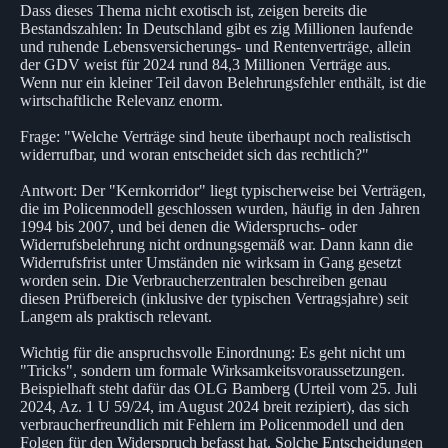
Dass dieses Thema nicht exotisch ist, zeigen bereits die
Bestandszahlen: In Deutschland gibt es zig Millionen laufende
und ruhende Lebensversicherungs- und Rentenverträge, allein
der GDV weist für 2024 rund 84,3 Millionen Verträge aus.
Wenn nur ein kleiner Teil davon Belehrungsfehler enthält, ist die
wirtschaftliche Relevanz enorm.
Frage: "Welche Verträge sind heute überhaupt noch realistisch
widerrufbar, und woran entscheidet sich das rechtlich?"
Antwort: Der "Kernkorridor" liegt typischerweise bei Verträgen,
die im Policenmodell geschlossen wurden, häufig in den Jahren
1994 bis 2007, und bei denen die Widerspruchs- oder
Widerrufsbelehrung nicht ordnungsgemäß war. Dann kann die
Widerrufsfrist unter Umständen nie wirksam in Gang gesetzt
worden sein. Die Verbraucherzentralen beschreiben genau
diesen Prüfbereich (inklusive der typischen Vertragsjahre) seit
Langem als praktisch relevant.
Wichtig für die anspruchsvolle Einordnung: Es geht nicht um
"Tricks", sondern um formale Wirksamkeitsvoraussetzungen.
Beispielhaft steht dafür das OLG Bamberg (Urteil vom 25. Juli
2024, Az. 1 U 59/24, im August 2024 breit rezipiert), das sich
verbraucherfreundlich mit Fehlern im Policenmodell und den
Folgen für den Widerspruch befasst hat. Solche Entscheidungen