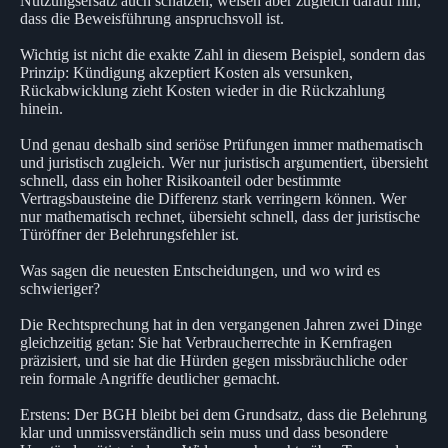
Nutzungsersatz auch schätzen, weisen aber zugleich darauf hin,
dass die Beweisführung anspruchsvoll ist.
Wichtig ist nicht die exakte Zahl in diesem Beispiel, sondern das
Prinzip: Kündigung akzeptiert Kosten als versunken,
Rückabwicklung zieht Kosten wieder in die Rückzahlung
hinein.
Und genau deshalb sind seriöse Prüfungen immer mathematisch
und juristisch zugleich. Wer nur juristisch argumentiert, übersieht
schnell, dass ein hoher Risikoanteil oder bestimmte
Vertragsbausteine die Differenz stark verringern können. Wer
nur mathematisch rechnet, übersieht schnell, dass der juristische
Türöffner der Belehrungsfehler ist.
Was sagen die neuesten Entscheidungen, und wo wird es
schwieriger?
Die Rechtsprechung hat in den vergangenen Jahren zwei Dinge
gleichzeitig getan: Sie hat Verbraucherrechte in Kernfragen
präzisiert, und sie hat die Hürden gegen missbräuchliche oder
rein formale Angriffe deutlicher gemacht.
Erstens: Der BGH bleibt bei dem Grundsatz, dass die Belehrung
klar und unmissverständlich sein muss und dass besondere