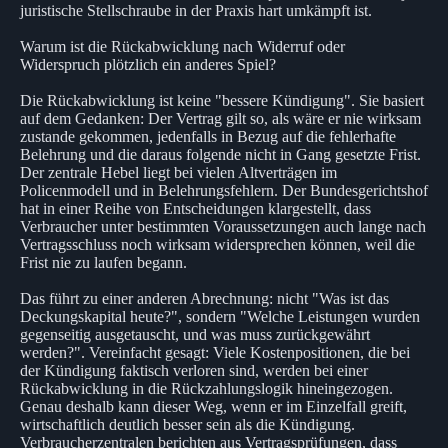
juristische Stellschraube in der Praxis hart umkämpft ist.
Warum ist die Rückabwicklung nach Widerruf oder
Widerspruch plötzlich ein anderes Spiel?
Die Rückabwicklung ist keine "bessere Kündigung". Sie basiert
auf dem Gedanken: Der Vertrag gilt so, als wäre er nie wirksam
zustande gekommen, jedenfalls in Bezug auf die fehlerhafte
Belehrung und die daraus folgende nicht in Gang gesetzte Frist.
Der zentrale Hebel liegt bei vielen Altverträgen im
Policenmodell und in Belehrungsfehlern. Der Bundesgerichtshof
hat in einer Reihe von Entscheidungen klargestellt, dass
Verbraucher unter bestimmten Voraussetzungen auch lange nach
Vertragsschluss noch wirksam widersprechen können, weil die
Frist nie zu laufen begann.
Das führt zu einer anderen Abrechnung: nicht "Was ist das
Deckungskapital heute?", sondern "Welche Leistungen wurden
gegenseitig ausgetauscht, und was muss zurückgewährt
werden?". Vereinfacht gesagt: Viele Kostenpositionen, die bei
der Kündigung faktisch verloren sind, werden bei einer
Rückabwicklung in die Rückzahlungslogik hineingezogen.
Genau deshalb kann dieser Weg, wenn er im Einzelfall greift,
wirtschaftlich deutlich besser sein als die Kündigung.
Verbraucherzentralen berichten aus Vertragsprüfungen, dass