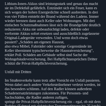
Lithium-Ionen-Akkus sind leistungsstark und genau das macht
sie im Defektfall gefährlich. Entzündet sich ein Feuer, kann es
sich wegen der hohen Energiedichte schnell ausbreiten. In drei
von vier Fällen entsteht der Brand während des Ladens. Immer
wieder brennen dann auch Keller oder Wohnungen. Mit drei
einfachen Schutzmaßnahmen lässt sich die Brandgefahr deutlich
reduzieren: Akku nie unbeaufsichtigt laden, defekte oder
verformte Akkus sofort ersetzen und ausschließlich zugelassene
Original-Ladegeräte verwenden. Und wenn doch etwas
passiert? „Schäden am eigenen Hausrat,
also etwa Möbel, Fahrräder oder sonstige Gegenstände im
Keller übernimmt typischerweise die Hausratversicherung“,
erklärt Poll. Schäden am Gebäude selbst sind Sache der
Wohngebäudeversicherung. Bei Haftpflichtansprüchen Dritter
schützt die Privat-Haftpflichtversicherung.
Unfall mit Dritten
Im Straßenverkehr kann trotz aller Vorsicht ein Unfall passieren.
Wenn dabei auch andere Verkehrsteilnehmer verletzt werden, ist
das besonders schlimm. Auf den Radler können außerdem
Schadenersatzleistungen zukommen. Für Personen- und
Sachschäden, die Radler anderen zufügen,
springt die Privat-Haftpflichtversicherung ein – egal, ob mit dem
Pedelec (Fahrrad mit elektrischer Tretunterstützung bis 25 km/h)