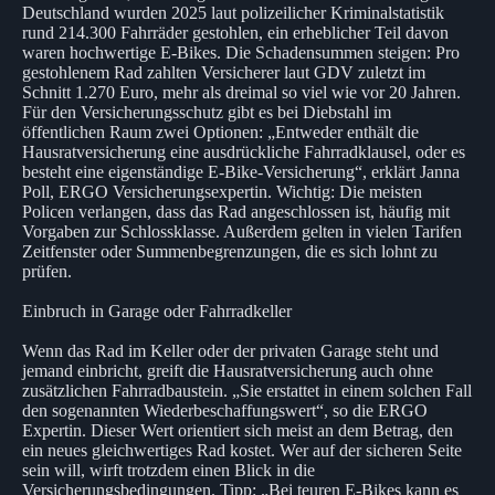
Deutschland wurden 2025 laut polizeilicher Kriminalstatistik
rund 214.300 Fahrräder gestohlen, ein erheblicher Teil davon
waren hochwertige E-Bikes. Die Schadensummen steigen: Pro
gestohlenem Rad zahlten Versicherer laut GDV zuletzt im
Schnitt 1.270 Euro, mehr als dreimal so viel wie vor 20 Jahren.
Für den Versicherungsschutz gibt es bei Diebstahl im
öffentlichen Raum zwei Optionen: „Entweder enthält die
Hausratversicherung eine ausdrückliche Fahrradklausel, oder es
besteht eine eigenständige E-Bike-Versicherung“, erklärt Janna
Poll, ERGO Versicherungsexpertin. Wichtig: Die meisten
Policen verlangen, dass das Rad angeschlossen ist, häufig mit
Vorgaben zur Schlossklasse. Außerdem gelten in vielen Tarifen
Zeitfenster oder Summenbegrenzungen, die es sich lohnt zu
prüfen.
Einbruch in Garage oder Fahrradkeller
Wenn das Rad im Keller oder der privaten Garage steht und
jemand einbricht, greift die Hausratversicherung auch ohne
zusätzlichen Fahrradbaustein. „Sie erstattet in einem solchen Fall
den sogenannten Wiederbeschaffungswert“, so die ERGO
Expertin. Dieser Wert orientiert sich meist an dem Betrag, den
ein neues gleichwertiges Rad kostet. Wer auf der sicheren Seite
sein will, wirft trotzdem einen Blick in die
Versicherungsbedingungen. Tipp: „Bei teuren E-Bikes kann es