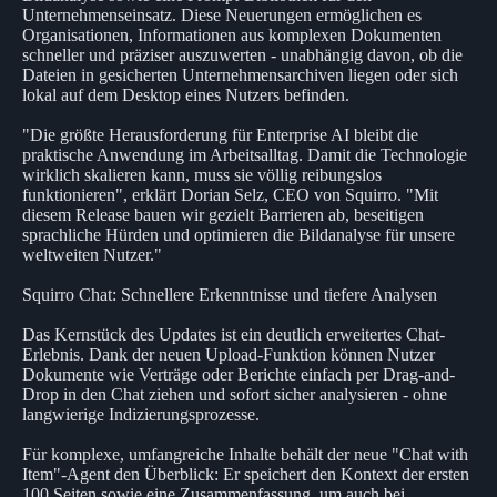
Unternehmenseinsatz. Diese Neuerungen ermöglichen es
Organisationen, Informationen aus komplexen Dokumenten
schneller und präziser auszuwerten - unabhängig davon, ob die
Dateien in gesicherten Unternehmensarchiven liegen oder sich
lokal auf dem Desktop eines Nutzers befinden.
"Die größte Herausforderung für Enterprise AI bleibt die
praktische Anwendung im Arbeitsalltag. Damit die Technologie
wirklich skalieren kann, muss sie völlig reibungslos
funktionieren", erklärt Dorian Selz, CEO von Squirro. "Mit
diesem Release bauen wir gezielt Barrieren ab, beseitigen
sprachliche Hürden und optimieren die Bildanalyse für unsere
weltweiten Nutzer."
Squirro Chat: Schnellere Erkenntnisse und tiefere Analysen
Das Kernstück des Updates ist ein deutlich erweitertes Chat-
Erlebnis. Dank der neuen Upload-Funktion können Nutzer
Dokumente wie Verträge oder Berichte einfach per Drag-and-
Drop in den Chat ziehen und sofort sicher analysieren - ohne
langwierige Indizierungsprozesse.
Für komplexe, umfangreiche Inhalte behält der neue "Chat with
Item"-Agent den Überblick: Er speichert den Kontext der ersten
100 Seiten sowie eine Zusammenfassung, um auch bei