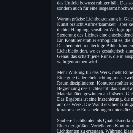
das Umfeld bewusst ruhiger hält. Das so
sondern auch für eine insgesamt hochw
Warum präzise Lichtbegrenzung in Galeri
Kunst braucht Aufmerksamkeit - aber ke
dichter Hängung, sensiblen Werkgruppen 
Steuerung des Lichtes eine entscheidend
Ein Konturenstrahler ermöglicht es, die
Das bedeutet: rechteckige Bilder können
Licht bleibt dort, wo es gestalterisch si
Genau das schafft jene Ruhe, die in ans
wahrgenommen wird.
Mehr Wirkung für das Werk, mehr Ruhe
Eine gute Galeriebeleuchtung muss zwei 
Raum disziplinieren. Konturenstrahler s
Begrenzung des Lichtes tritt das Kunstw
Materialitäten gewinnen an Präsenz. Gle
Das Ergebnis ist eine Inszenierung, die n
auf das Werk. Die Wand erscheint ruhiger
kuratorische Entscheidungen unterstützt, s
Saubere Lichtkanten als Qualitätsmerkm
Einer der größten Vorteile von Konturens
Lichtkanten zu erzeugen. Während klass