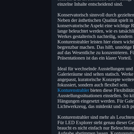
einzelne Inhalte entscheidend sind.
Konservatorisch sinnvoll durch gezielten
Neben der ästhetischen Qualität spielt
konservatorische Aspekt eine wichtige R
lange beleuchtet werden, wie es tatsäch
Werkes gestalterisch nachteilig, sondern
Konturenstrahler leisten hier einen wicht
begrenzbar machen. Das hilft, unnötige
auf das Wesentliche zu konzentrieren. 
Präsentationen ist das ein klarer Vorteil.
Ideal für wechselnde Ausstellungen und
Galerieräume sind selten statisch. Wer
angepasst, kuratorische Konzepte weiter
fokussiert, sondern auch flexibel sein.
Konturenstrahler
bieten diese Flexibilit
Ausstellungssituationen einstellen. So 
Hängungen eingesetzt werden. Für Galeri
Lichtwerkzeug, das mitdenkt und sich pr
Konturenstrahler sind mehr als Leuchten
Für LED Explorer steht genau dieser G
braucht es nicht einfach nur Beleuchtun
Aufgabe abstimmen lassen. Konturenstrah