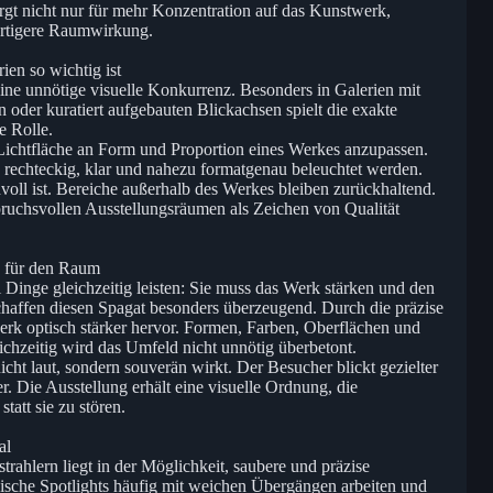
rgt nicht nur für mehr Konzentration auf das Kunstwerk,
ertigere Raumwirkung.
en so wichtig ist
ine unnötige visuelle Konkurrenz. Besonders in Galerien mit
oder kuratiert aufgebauten Blickachsen spielt die exakte
e Rolle.
 Lichtfläche an Form und Proportion eines Werkes anzupassen.
 rechteckig, klar und nahezu formatgenau beleuchtet werden.
nnvoll ist. Bereiche außerhalb des Werkes bleiben zurückhaltend.
pruchsvollen Ausstellungsräumen als Zeichen von Qualität
 für den Raum
Dinge gleichzeitig leisten: Sie muss das Werk stärken und den
chaffen diesen Spagat besonders überzeugend. Durch die präzise
erk optisch stärker hervor. Formen, Farben, Oberflächen und
ichzeitig wird das Umfeld nicht unnötig überbetont.
icht laut, sondern souverän wirkt. Der Besucher blickt gezielter
. Die Ausstellung erhält eine visuelle Ordnung, die
tatt sie zu stören.
al
trahlern liegt in der Möglichkeit, saubere und präzise
ische Spotlights häufig mit weichen Übergängen arbeiten und