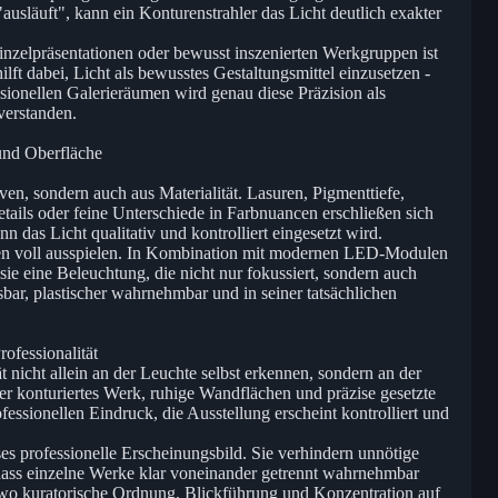
ausläuft", kann ein Konturenstrahler das Licht deutlich exakter
zelpräsentationen oder bewusst inszenierten Werkgruppen ist
lft dabei, Licht als bewusstes Gestaltungsmittel einzusetzen -
ssionellen Galerieräumen wird genau diese Präzision als
erstanden.
 und Oberfläche
en, sondern auch aus Materialität. Lasuren, Pigmenttiefe,
ails oder feine Unterschiede in Farbnuancen erschließen sich
n das Licht qualitativ und kontrolliert eingesetzt wird.
ken voll ausspielen. In Kombination mit modernen LED-Modulen
e eine Beleuchtung, die nicht nur fokussiert, sondern auch
esbar, plastischer wahrnehmbar und in seiner tatsächlichen
ofessionalität
ät nicht allein an der Leuchte selbst erkennen, sondern an der
r konturiertes Werk, ruhige Wandflächen und präzise gesetzte
fessionellen Eindruck, die Ausstellung erscheint kontrolliert und
es professionelle Erscheinungsbild. Sie verhindern unnötige
dass einzelne Werke klar voneinander getrennt wahrnehmbar
, wo kuratorische Ordnung, Blickführung und Konzentration auf