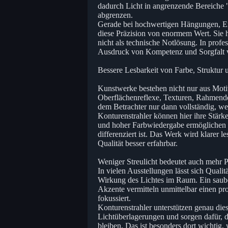
dadurch Licht in angrenzende Bereiche "
abgrenzen.
Gerade bei hochwertigen Hängungen, Ein
diese Präzision von enormem Wert. Sie hi
nicht als technische Notlösung. In profe
Ausdruck von Kompetenz und Sorgfalt v
Bessere Lesbarkeit von Farbe, Struktur
Kunstwerke bestehen nicht nur aus Motiv
Oberflächenreflexe, Texturen, Rahmendet
dem Betrachter nur dann vollständig, wen
Konturenstrahler können hier ihre Stär
und hoher Farbwiedergabe ermöglichen si
differenziert ist. Das Werk wird klarer l
Qualität besser erfahrbar.
Weniger Streulicht bedeutet auch mehr Pr
In vielen Ausstellungen lässt sich Qualit
Wirkung des Lichtes im Raum. Ein saube
Akzente vermitteln unmittelbar einen pro
fokussiert.
Konturenstrahler unterstützen genau dies
Lichtüberlagerungen und sorgen dafür, 
bleiben. Das ist besonders dort wichtig