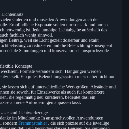
 Lichteinsatz
 in vielen Galerien und musealen Anwendungen auch der
olle. Empfindliche Exponate sollten nur so stark und nur so
lich notwendig ist. Jede unnötige Lichtabgabe außerhalb des
 auch fachlich wenig sinnvoll.
igen Beitrag, weil sie Licht gezielt dosierbar und exakt
 Lichtbelastung zu reduzieren und die Beleuchtung konsequent
Für sensible Sammlungen und konservatorisch anspruchsvolle
 flexible Konzepte
ke wechseln, Formate verändern sich, Hängungen werden
entwickelt. Ein gutes Beleuchtungssystem muss daher nicht nur
ät, sie lassen sich auf unterschiedliche Werkgrößen, Abstände und
können sie sowohl für Einzelwerke als auch für komplexere
en, die regelmäßig neu kuratieren, bedeutet das: ein
äzise an neue Anforderungen anpassen lässt.
 - sie sind Lichtwerkzeuge
edanke im Mittelpunkt: In anspruchsvollen Anwendungen
g, sondern
Framingstrahler
, die sich präzise auf die jeweilige
ler sind dafür ein besonders starkes Beispiel. Sie verbinden