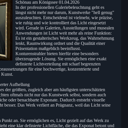
Schönau am Königssee 01.04.2026
In der professionellen Galeriebeleuchtung geht es
längst nicht mehr nur darum, Kunstwerke "hell genug"
auszuleuchten. Entscheidend ist vielmehr, wie präzise,
wie ruhig und wie kontrolliert das Licht eingesetzt
wird. Gerade in Galerien, Ausstellungen und musealen
Anwendungen ist Licht weit mehr als reine Funktion:
Es ist ein gestalterisches Werkzeug, das Wahrnehmung
lenkt, Raumwirkung ordnet und die Qualität einer
Präsentation maßgeblich beeinflusst.
Konturenstrahler bieten hierfür eine besonders
überzeugende Lösung. Sie ermöglichen eine exakt
definierte Lichtverteilung mit scharf begrenzten
oraussetzungen für eine hochwertige, konzentrierte und
n Kunst.
ierter Aufhellung
nes der größten, zugleich aber am häufigsten unterschätzten
hten oftmals nicht nur das Kunstwerk selbst, sondern auch
he oder benachbarte Exponate. Dadurch entsteht visuelle
t besser. Das Werk verliert an Prägnanz, weil das Licht seine
 Punkt an. Sie ermöglichen es, Licht gezielt auf das Werk zu
teht eine klar definierte Lichtfläche, die das Exponat betont und