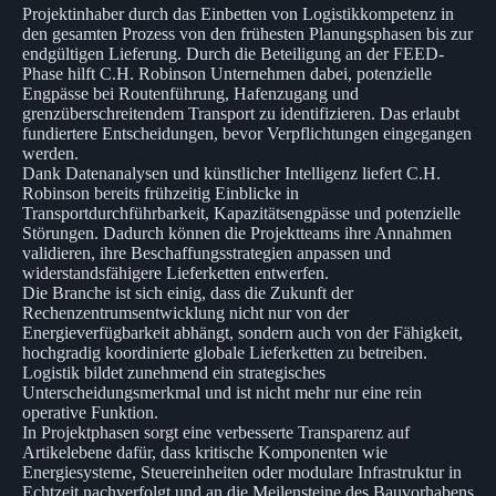
Projektinhaber durch das Einbetten von Logistikkompetenz in
den gesamten Prozess von den frühesten Planungsphasen bis zur
endgültigen Lieferung. Durch die Beteiligung an der FEED-
Phase hilft C.H. Robinson Unternehmen dabei, potenzielle
Engpässe bei Routenführung, Hafenzugang und
grenzüberschreitendem Transport zu identifizieren. Das erlaubt
fundiertere Entscheidungen, bevor Verpflichtungen eingegangen
werden.
Dank Datenanalysen und künstlicher Intelligenz liefert C.H.
Robinson bereits frühzeitig Einblicke in
Transportdurchführbarkeit, Kapazitätsengpässe und potenzielle
Störungen. Dadurch können die Projektteams ihre Annahmen
validieren, ihre Beschaffungsstrategien anpassen und
widerstandsfähigere Lieferketten entwerfen.
Die Branche ist sich einig, dass die Zukunft der
Rechenzentrumsentwicklung nicht nur von der
Energieverfügbarkeit abhängt, sondern auch von der Fähigkeit,
hochgradig koordinierte globale Lieferketten zu betreiben.
Logistik bildet zunehmend ein strategisches
Unterscheidungsmerkmal und ist nicht mehr nur eine rein
operative Funktion.
In Projektphasen sorgt eine verbesserte Transparenz auf
Artikelebene dafür, dass kritische Komponenten wie
Energiesysteme, Steuereinheiten oder modulare Infrastruktur in
Echtzeit nachverfolgt und an die Meilensteine des Bauvorhabens