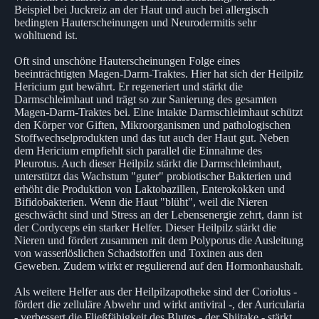
Beispiel bei Juckreiz an der Haut und auch bei allergisch
bedingten Hauterscheinungen und Neurodermitis sehr
wohltuend ist.
Oft sind unschöne Hauterscheinungen Folge eines
beeinträchtigten Magen-Darm-Traktes. Hier hat sich der Heilpilz
Hericium gut bewährt. Er regeneriert und stärkt die
Darmschleimhaut und trägt so zur Sanierung des gesamten
Magen-Darm-Traktes bei. Eine intakte Darmschleimhaut schützt
den Körper vor Giften, Mikroorganismen und pathologischen
Stoffwechselprodukten und das tut auch der Haut gut. Neben
dem Hericium empfiehlt sich parallel die Einnahme des
Pleurotus. Auch dieser Heilpilz stärkt die Darmschleimhaut,
unterstützt das Wachstum "guter" probiotischer Bakterien und
erhöht die Produktion von Laktobazillen, Enterokokken und
Bifidobakterien. Wenn die Haut "blüht", weil die Nieren
geschwächt sind und Stress an der Lebensenergie zehrt, dann ist
der Cordyceps ein starker Helfer. Dieser Heilpilz stärkt die
Nieren und fördert zusammen mit dem Polyporus die Ausleitung
von wasserlöslichen Schadstoffen und Toxinen aus den
Geweben. Zudem wirkt er regulierend auf den Hormonhaushalt.
Als weitere Helfer aus der Heilpilzapotheke sind der Coriolus -
fördert die zelluläre Abwehr und wirkt antiviral -, der Auricularia
- verbessert die Fließfähigkeit des Blutes - der Shiitake - stärkt