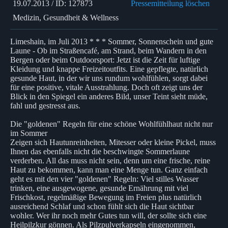
19.07.2013 / ID: 127873
Pressemitteilung löschen
Medizin, Gesundheit & Wellness
Limeshain, im Juli 2013 * * * Sommer, Sonnenschein und gute
Laune - Ob im Straßencafé, am Strand, beim Wandern in den
Bergen oder beim Outdoorsport: Jetzt ist die Zeit für luftige
Kleidung und knappe Freizeitoutfits. Eine gepflegte, natürlich
gesunde Haut, in der wir uns rundum wohlfühlen, sorgt dabei
für eine positive, vitale Ausstrahlung. Doch oft zeigt uns der
Blick in den Spiegel ein anderes Bild, unser Teint sieht müde,
fahl und gestresst aus.
Die "goldenen" Regeln für eine schöne Wohlfühlhaut nicht nur
im Sommer
Zeigen sich Hautunreinheiten, Mitesser oder kleine Pickel, muss
Ihnen das ebenfalls nicht die beschwingte Sommerlaune
verderben. All das muss nicht sein, denn um eine frische, reine
Haut zu bekommen, kann man eine Menge tun. Ganz einfach
geht es mit den vier "goldenen" Regeln: Viel stilles Wasser
trinken, eine ausgewogene, gesunde Ernährung mit viel
Frischkost, regelmäßige Bewegung im Freien plus natürlich
ausreichend Schlaf und schon fühlt sich die Haut sichtbar
wohler. Wer ihr noch mehr Gutes tun will, der sollte sich eine
Heilpilzkur gönnen. Als Pilzpulverkapseln eingenommen,