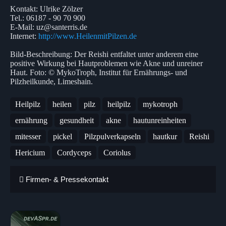
Kontakt: Ulrike Zölzer
Tel.: 06187 - 90 70 900
E-Mail: uz@santerris.de
Internet:
http://www.HeilenmitPilzen.de
Bild-Beschreibung: Der Reishi entfaltet unter anderem eine
positive Wirkung bei Hautproblemen wie Akne und unreiner
Haut. Foto: © MykoTroph, Institut für Ernährungs- und
Pilzheilkunde, Limeshain.
Heilpilz
heilen
pilz
heilpilz
mykotroph
ernährung
gesundheit
akne
hautunreinheiten
mitesser
pickel
Pilzpulverkapseln
hautkur
Reishi
Hericium
Cordyceps
Coriolus
Firmen- & Pressekontakt