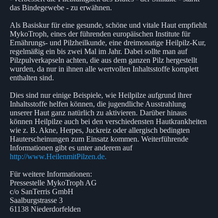
das Bindegewebe - zu erwähnen.
Als Basiskur für eine gesunde, schöne und vitale Haut empfiehlt
MykoTroph, eines der führenden europäischen Institute für
Ernährungs- und Pilzheilkunde, eine dreimonatige Heilpilz-Kur,
regelmäßig ein bis zwei Mal im Jahr. Dabei sollte man auf
Pilzpulverkapseln achten, die aus dem ganzen Pilz hergestellt
wurden, da nur in ihnen alle wertvollen Inhaltsstoffe komplett
enthalten sind.
Dies sind nur einige Beispiele, wie Heilpilze aufgrund ihrer
Inhaltsstoffe helfen können, die jugendliche Ausstrahlung
unserer Haut ganz natürlich zu aktivieren. Darüber hinaus
können Heilpilze auch bei den verschiedensten Hautkrankheiten
wie z. B. Akne, Herpes, Juckreiz oder allergisch bedingten
Hauterscheinungen zum Einsatz kommen. Weiterführende
Informationen gibt es unter anderem auf
http://www.HeilenmitPilzen.de.
Für weitere Informationen:
Pressestelle MykoTroph AG
c/o SanTerris GmbH
Saalburgstrasse 3
61138 Niederdorfelden