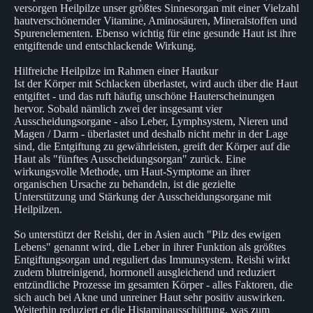
versorgen Heilpilze unser größtes Sinnesorgan mit einer Vielzahl
hautverschönernder Vitamine, Aminosäuren, Mineralstoffen und
Spurenelementen. Ebenso wichtig für eine gesunde Haut ist ihre
entgiftende und entschlackende Wirkung.
Hilfreiche Heilpilze im Rahmen einer Hautkur
Ist der Körper mit Schlacken überlastet, wird auch über die Haut
entgiftet - und das ruft häufig unschöne Hauterscheinungen
hervor. Sobald nämlich zwei der insgesamt vier
Ausscheidungsorgane - also Leber, Lymphsystem, Nieren und
Magen / Darm - überlastet und deshalb nicht mehr in der Lage
sind, die Entgiftung zu gewährleisten, greift der Körper auf die
Haut als "fünftes Ausscheidungsorgan" zurück. Eine
wirkungsvolle Methode, um Haut-Symptome an ihrer
organischen Ursache zu behandeln, ist die gezielte
Unterstützung und Stärkung der Ausscheidungsorgane mit
Heilpilzen.
So unterstützt der Reishi, der in Asien auch "Pilz des ewigen
Lebens" genannt wird, die Leber in ihrer Funktion als größtes
Entgiftungsorgan und reguliert das Immunsystem. Reishi wirkt
zudem blutreinigend, hormonell ausgleichend und reduziert
entzündliche Prozesse im gesamten Körper - alles Faktoren, die
sich auch bei Akne und unreiner Haut sehr positiv auswirken.
Weiterhin reduziert er die Histaminausschüttung, was zum