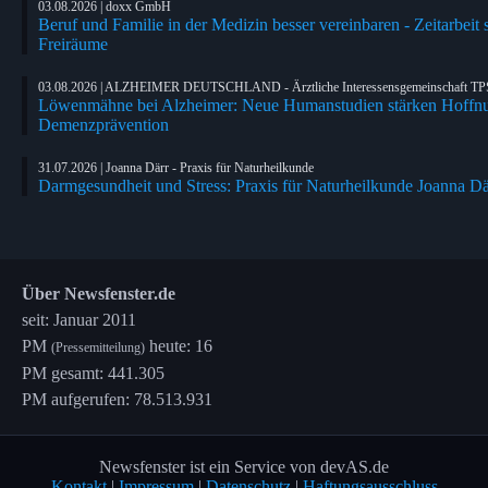
03.08.2026 | doxx GmbH
Beruf und Familie in der Medizin besser vereinbaren - Zeitarbeit 
Freiräume
03.08.2026 | ALZHEIMER DEUTSCHLAND - Ärztliche Interessensgemeinschaft TP
Löwenmähne bei Alzheimer: Neue Humanstudien stärken Hoffn
Demenzprävention
31.07.2026 | Joanna Därr - Praxis für Naturheilkunde
Darmgesundheit und Stress: Praxis für Naturheilkunde Joanna Där
Über Newsfenster.de
seit: Januar 2011
PM
heute: 16
(Pressemitteilung)
PM gesamt: 441.305
PM aufgerufen: 78.513.931
Newsfenster ist ein Service von devAS.de
Kontakt
|
Impressum
|
Datenschutz
|
Haftungsausschluss