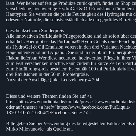
lässt. Wer lieber auf fertige Produkte zurückgreift, findet im Shop 
verschiedene, hochwertige HydroGel & Oil Emulsionen für untersc
Hauttypen: Sie vereinen die pralle Feuchtigkeit des Hydrogels mit d
erlesener Naturöle, die selbstverständlich alle ein geprüftes Bio-Sieg
Geschenkset zum Sonderpreis
Alle innovativen PurLiquia® Pflegeprodukte sind ab sofort über d
erhältlich: Hier gibt es das PurLiquia® HydroGel als reine Feuchtig
als HydroGel & Oil Emulsion vorerst in den drei Varianten Nachtke
Hagebuttenkernöl und Arganöl. Sie sind in der 50 ml Probiergröße
Flakon lieferbar. Wer diese neuartige, hochwertige Pflege in ihrer Vi
zum Fest verschenken möchte, kann zudem für kurze Zeit ein PurLi
zum Einführungspreis bestellen: Es enthält 100 ml PurLiquia® Hyd
drei Emulsionen in der 50 ml Probiergröße.
Anzahl der Anschläge (inkl. Leerzeichen): 4.294
Diese und weitere Themen finden Sie auf <a
href="http://www.purliquia.de/kontakt/presse">www.purliquia.de/k
oder auf unserer <a href="https://www.facebook.com/PurLiquia-
1850191055216304/">Facebook-Seite</a>.
Bitte geben Sie bei Verwendung des bereitgestellten Bildmaterials 
Mirko Milovanovic" als Quelle an.