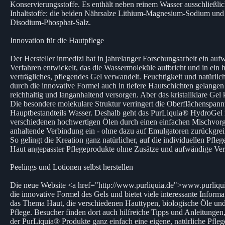
Konservierungsstoffe. Es enthält neben reinem Wasser ausschließlic
Inhaltstoffe: die beiden Nährsalze Lithium-Magnesium-Sodium und
Disodium-Phosphat-Salz.
Innovation für die Hautpflege
Der Hersteller inmedizi hat in jahrelanger Forschungsarbeit ein auf
Verfahren entwickelt, das die Wassermoleküle aufbricht und in ein 
verträgliches, pflegendes Gel verwandelt. Feuchtigkeit und natürli
durch die innovative Formel auch in tiefere Hautschichten gelangen
reichhaltig und langanhaltend versorgen. Aber das kristallklare Gel
Die besondere molekulare Struktur verringert die Oberflächenspan
Hauptbestandteils Wasser. Deshalb geht das PurLiquia® HydroGel 
verschiedenen hochwertigen Ölen durch einen einfachen Mischvor
anhaltende Verbindung ein - ohne dazu auf Emulgatoren zurückgrei
So gelingt die Kreation ganz natürlicher, auf die individuellen Pfleg
Haut angepasster Pflegeprodukte ohne Zusätze und aufwändige Ver
Peelings und Lotionen selbst herstellen
Die neue Website <a href="http://www.purliquia.de">www.purliqui
die innovative Formel des Gels und bietet viele interessante Inform
das Thema Haut, die verschiedenen Hauttypen, biologische Öle und 
Pflege. Besucher finden dort auch hilfreiche Tipps und Anleitungen,
der PurLiquia® Produkte ganz einfach eine eigene, natürliche Pflege