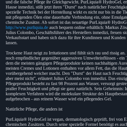
und die falsche Pflege ihr Gleichgewicht. PurLiquia® HydroGel, en
Hause inmedizi, stillt jetzt ihren "Durst" nach natürlicher Feuchtigk
spezielle Technik bei der Herstellung wirkt es nicht nur bis in die Ti
mit pflegenden Ölen eine dauerhafte Verbindung ein, ohne Emulga
chemische Zusätze. Ab sofort ist das neuartige PurLiquia® HydroGe
http://www.purliquia.de
auch bequem online erhältlich: Markus Zös
Julius Colombo, Geschäftsführer des Herstellers inmedizi, freuen si
Verkaufsstart und haben sich dazu für ihre Kundinnen und Kunden e
lassen.
Trockene Haut neigt zu Irritationen und fühlt sich rau und rissig an
noch empfindlicher gegenüber aggressiven Umwelteinflüssen - ein T
dem die meisten gängigen Pflegeprodukte keinen nachhaltigen Aus
meisten Cremes und Lotionen enthalten vor allem Fett, das die Hau
vorübergehend weicher macht. Den "Durst" der Haut nach Feuchtigke
aber meist nicht", erläutert Julius Colombo von inmedizi. Das einzig
Pflegeprodukt besteht zu fast 98 Prozent aus Wasser, versorgt gestre
praller Feuchtigkeit und pflegt sie ganz natürlich. Sein Geheimnis: 
komplexen Verfahren wird die molekulare Struktur des Hauptbestan
aufgebrochen - aus reinem Wasser wird ein pflegendes Gel.
Natürliche Pflege, die anders ist
PurLiquia® HydroGel ist vegan, dermatologisch geprüft, frei von 
chemischen Zusätzen. Durch seine spezielle Formel benötigt es auc