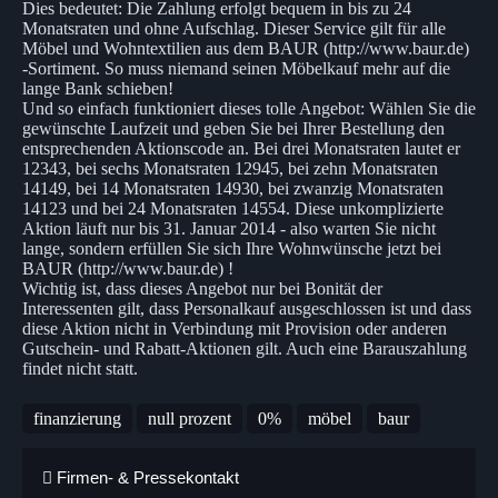
Dies bedeutet: Die Zahlung erfolgt bequem in bis zu 24
Monatsraten und ohne Aufschlag. Dieser Service gilt für alle
Möbel und Wohntextilien aus dem BAUR (http://www.baur.de)
-Sortiment. So muss niemand seinen Möbelkauf mehr auf die
lange Bank schieben!
Und so einfach funktioniert dieses tolle Angebot: Wählen Sie die
gewünschte Laufzeit und geben Sie bei Ihrer Bestellung den
entsprechenden Aktionscode an. Bei drei Monatsraten lautet er
12343, bei sechs Monatsraten 12945, bei zehn Monatsraten
14149, bei 14 Monatsraten 14930, bei zwanzig Monatsraten
14123 und bei 24 Monatsraten 14554. Diese unkomplizierte
Aktion läuft nur bis 31. Januar 2014 - also warten Sie nicht
lange, sondern erfüllen Sie sich Ihre Wohnwünsche jetzt bei
BAUR (http://www.baur.de) !
Wichtig ist, dass dieses Angebot nur bei Bonität der
Interessenten gilt, dass Personalkauf ausgeschlossen ist und dass
diese Aktion nicht in Verbindung mit Provision oder anderen
Gutschein- und Rabatt-Aktionen gilt. Auch eine Barauszahlung
findet nicht statt.
finanzierung
null prozent
0%
möbel
baur
Firmen- & Pressekontakt