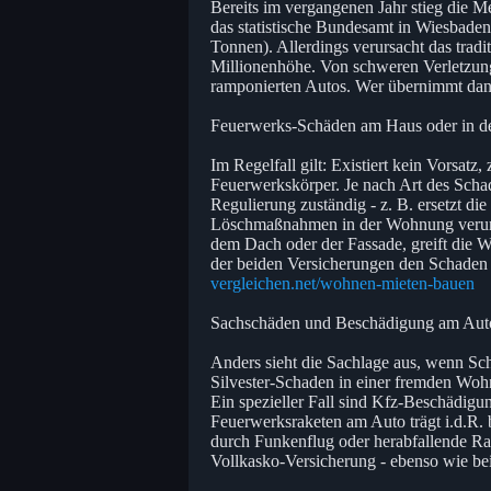
Bereits im vergangenen Jahr stieg die 
das statistische Bundesamt in Wiesbaden 
Tonnen). Allerdings verursacht das tradi
Millionenhöhe. Von schweren Verletzun
ramponierten Autos. Wer übernimmt dan
Feuerwerks-Schäden am Haus oder in 
Im Regelfall gilt: Existiert kein Vorsatz
Feuerwerkskörper. Je nach Art des Schad
Regulierung zuständig - z. B. ersetzt di
Löschmaßnahmen in der Wohnung verursa
dem Dach oder der Fassade, greift die 
der beiden Versicherungen den Schaden re
vergleichen.net/wohnen-mieten-bauen
Sachschäden und Beschädigung am Aut
Anders sieht die Sachlage aus, wenn Sc
Silvester-Schaden in einer fremden Wohn
Ein spezieller Fall sind Kfz-Beschädigu
Feuerwerksraketen am Auto trägt i.d.R.
durch Funkenflug oder herabfallende Rake
Vollkasko-Versicherung - ebenso wie be