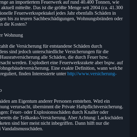
Menge an importiertem Feuerwerk auf rund 40.400 Tonnen, wie
aktuell mitteilte. Das ist die größte Menge seit 2004 (ca. 41.300
tionelle Feuerwerksspektakel jedes Jahr ebenfalls Schäden in
gen bis zu teuren Sachbeschädigungen, Wohnungsbränden oder
n die Kosten?
der Wohnung
, zahlt die Versicherung für entstandene Schäden durch
ens sind jedoch unterschiedliche Versicherungen für die
e Hausratversicherung alle Schäden, die durch Feuer bzw.
cht werden. Explodiert eine Feuerwerksrakete aber bspw. auf
Wohngebäudeversicherung. Eine exakte Definition, wann welche
guliert, finden Interessierte unter
http://www.versicherung-
o
häden am Eigentum anderer Personen entstehen. Wird ein
ung verursacht, übernimmt die Private Haftpflichtversicherung.
ngen: Feuer- oder Explosionsschäden durch Knaller oder
 bereits die Teilkasko-Versicherung. Aber Achtung: Lackschäden
ten sind hier meist nicht inbegriffen. Dann hilft nur die
i Vandalismusschäden.