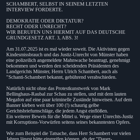
SCHAMBERT, SELBST IN SEINEM LETZTEN
INTERVIEW FORDERTE.
DEMOKRATIE ODER DIKTATUR?
RECHT ODER UNRECHT?
WIR BERUFEN UNS HIERMIT AUF DAS DEUTSCHE
GRUNDGESETZ ART. 3, ABS. 3!
Am 31.07.2025 ist es mal wieder soweit. Die Aktivisten gegen
Kindesmissbrauch und das Justiz-Unrecht von Münster haben
eine polizeilich angemeldete Mahnwache beantragt, genehmigt
bekommen und werden den scheidenden Präsidenten des
Landgerichts Münster, Herrn Ulrich Schambert, auch als
"Schanti-Schambert bekannt, gebührend verabschieden.
Natürlich nicht ohne das Protestkunstwerk von Mark
Bellinghaus-Raubal zur Schau zu stellen, und mit dem lauten
Megafon auf eine paar kriminelle Zustände hinweisen. Auf dem
Banner kleben weit über 100 (!) schaurig gelbe
Gerichtsbriefumschläge, die jedem Angst einflößen.
Ein weiterer Beweis für die Mittel u. Wege einer Unrechts-Justiz
mit Korruptions-Vorwürfen seitens seines bekanntesten Opfers.
Wie zum Beispiel die Tatsache, dass Herr Schambert vor vielen
Jahren längst hätte eingreifen können, als der "Dauer-