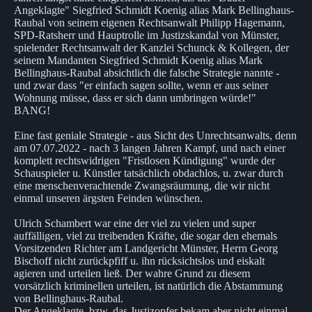
Angeklagte" Siegfried Schmidt Koenig alias Mark Bellinghaus-
Raubal von seinem eigenen Rechtsanwalt Philipp Hagemann,
SPD-Ratsherr und Hauptrolle im Justizskandal von Münster,
spielender Rechtsanwalt der Kanzlei Schunck & Kollegen, der
seinem Mandanten Siegfried Schmidt Koenig alias Mark
Bellinghaus-Raubal absichtlich die falsche Strategie nannte -
und zwar dass "er einfach sagen sollte, wenn er aus seiner
Wohnung müsse, dass er sich dann umbringen würde!"
BANG!
Eine fast geniale Strategie - aus Sicht des Unrechtsanwalts, denn
am 07.07.2022 - nach 3 langen Jahren Kampf, und nach einer
komplett rechtswidrigen "Fristlosen Kündigung" wurde der
Schauspieler u. Künstler tatsächlich obdachlos, u. zwar durch
eine menschenverachtende Zwangsräumung, die wir nicht
einmal unseren ärgsten Feinden wünschen.
Ulrich Schambert war eine der viel zu vielen und super
auffälligen, viel zu treibenden Kräfte, die sogar den ehemals
Vorsitzenden Richter am Landgericht Münster, Herrn Georg
Bischoff nicht zurückpfiff u. ihn rücksichtslos und eiskalt
agieren und urteilen ließ. Der wahre Grund zu diesem
vorsätzlich kriminellen urteilen, ist natürlich die Abstammung
von Bellinghaus-Raubal.
Der Angeklagte, bzw. das Justizopfer bekam aber nicht einmal