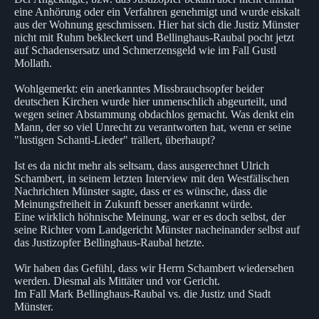
eine Anhörung oder ein Verfahren genehmigt und wurde eiskalt
aus der Wohnung geschmissen. Hier hat sich die Justiz Münster
nicht mit Ruhm bekleckert und Bellinghaus-Raubal pocht jetzt
auf Schadensersatz und Schmerzensgeld wie im Fall Gustl
Mollath.
Wohlgemerkt: ein anerkanntes Missbrauchsopfer beider
deutschen Kirchen wurde hier unmenschlich abgeurteilt, und
wegen seiner Abstammung obdachlos gemacht. Was denkt ein
Mann, der so viel Unrecht zu verantworten hat, wenn er seine
"lustigen Schanti-Lieder" trällert, überhaupt?
Ist es da nicht mehr als seltsam, dass ausgerechnet Ulrich
Schambert, in seinem letzten Interview mit den Westfälischen
Nachrichten Münster sagte, dass er es wünsche, dass die
Meinungsfreiheit in Zukunft besser anerkannt würde.
Eine wirklich höhnische Meinung, war er es doch selbst, der
seine Richter vom Landgericht Münster nacheinander selbst auf
das Justizopfer Bellinghaus-Raubal hetzte.
Wir haben das Gefühl, dass wir Herrn Schambert wiedersehen
werden. Diesmal als Mittäter und vor Gericht.
Im Fall Mark Bellinghaus-Raubal vs. die Justiz und Stadt
Münster.