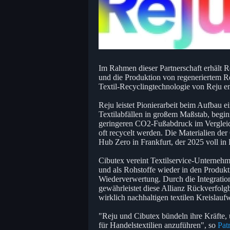
Im Rahmen dieser Partnerschaft erhält Re
und die Produktion von regeneriertem R
Textil-Recyclingtechnologie von Reju en
Reju leistet Pionierarbeit beim Aufbau e
Textilabfällen in großem Maßstab, begi
geringeren CO2-Fußabdruck im Vergleic
oft recycelt werden. Die Materialien de
Hub Zero in Frankfurt, der 2025 voll in
Cibutex vereint Textilservice-Unterneh
und als Rohstoffe wieder in den Produkti
Wiederverwertung. Durch die Integratio
gewährleistet diese Allianz Rückverfolg
wirklich nachhaltigen textilen Kreislaufw
"Reju und Cibutex bündeln ihre Kräfte,
für Handelstextilien anzuführen", so
Pat