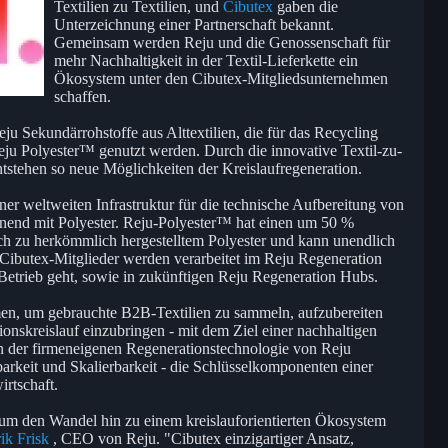
Textilien zu Textilien, und
Cibutex
gaben die
Unterzeichnung einer Partnerschaft bekannt.
Gemeinsam werden Reju und die Genossenschaft für
mehr Nachhaltigkeit in der Textil-Lieferkette ein
Ökosystem unter den Cibutex-Mitgliedsunternehmen
schaffen.
ju Sekundärrohstoffe aus Alttextilien, die für das Recycling
eju Polyester™ genutzt werden. Durch die innovative Textil-zu-
tstehen so neue Möglichkeiten der Kreislaufregeneration.
iner weltweiten Infrastruktur für die technische Aufbereitung von
nnend mit Polyester. Reju-Polyester™ hat einen um 50 %
h zu herkömmlich hergestelltem Polyester und kann unendlich
r Cibutex-Mitglieder werden verarbeitet im Reju Regeneration
 Betrieb geht, sowie in zukünftigen Reju Regeneration Hubs.
men, um gebrauchte B2B-Textilien zu sammeln, aufzubereiten
onskreislauf einzubringen - mit dem Ziel einer nachhaltigen
n der firmeneigenen Regenerationstechnologie von Reju
barkeit und Skalierbarkeit - die Schlüsselkomponenten einer
irtschaft.
 um den Wandel hin zu einem kreislauforientierten Ökosystem
rik Frisk
, CEO von Reju. "Cibutex einzigartiger Ansatz,